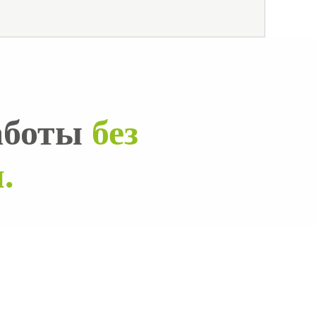
работы
без
.