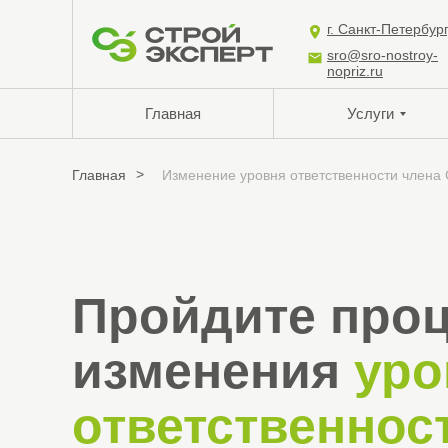
г. Санкт-Петербур
sro@sro-nostroy-
nopriz.ru
Главная
Услуги
>
Главная
Изменение уровня ответственности члена
Пройдите про
изменения
уро
ответственнос