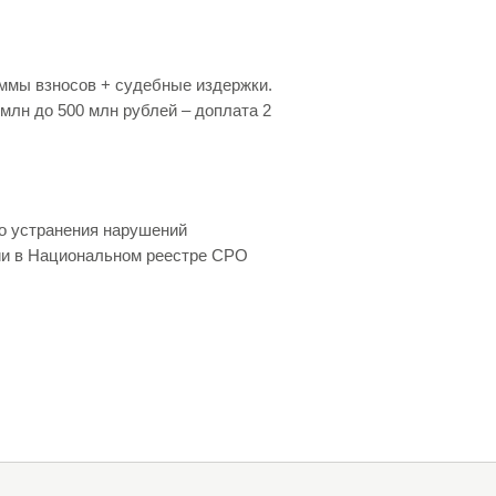
ммы взносов + судебные издержки.
млн до 500 млн рублей – доплата 2
до устранения нарушений
и в Национальном реестре СРО
 расчет допуска СРО