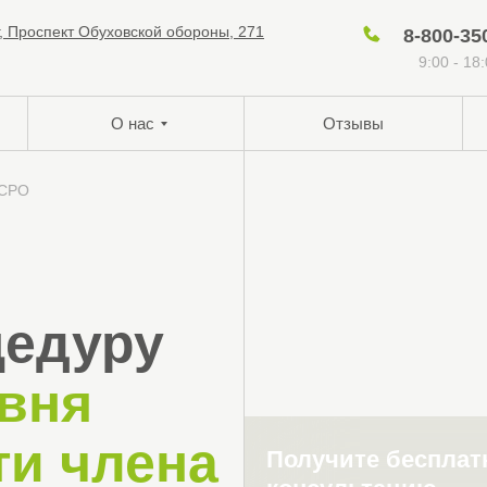
г, Проспект Обуховской обороны, 271
8-800-35
9:00 - 18
О нас
Отзывы
 СРО
цедуру
вня
ти члена
Получите беспла