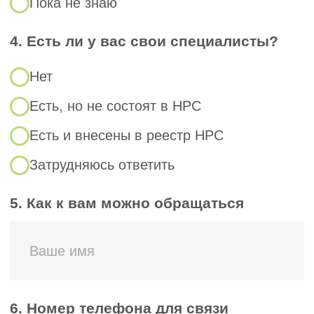
Что нужно для вступления
в СРО в Абакане?
Основные документы:
1. Заявление на вступление.
2. Учредительные документы (Устав,
ОГРН, ИНН, выписка из ЕГРЮЛ).
3. Финансовая отчётность.
4. Подтверждение квалификации
сотрудников: дипломы, трудовые книжки,
данные из НРС.
5. Информация о материально-
технической базе.
6. Документы на офис: аренда или право
собственности.
7. Банковские реквизиты и контактная