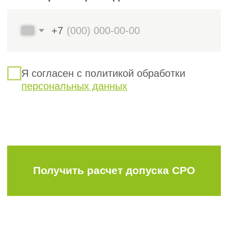
информация.
8. Приказ о руководителе и, если
необходимо, о главном бухгалтере.
Дополнительно:
Согласие на обработку
персональных данных.
Документы по охране труда и СМК.
Договор страхования (если
требуется).
!
Важно!
Все документы подаются в копиях с
подписью и печатью. Рекомендуется