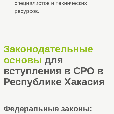
– Устав компании
– ОГРН и ИНН
– Выписка из ЕГРЮЛ (не старше
30 дней)
– Документы, подтверждающие
квалификацию специалистов и их
включение в НРС
– Договор аренды офиса
– Полис страхования (при
необходимости)
Разработка внутренних
регламентов:
– Обновите или создайте
положения по системе качества и
внутреннему контролю.
! Компания «СтройЭксперт»
оказывает содействие на всех