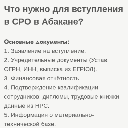
«СтройЭксперт» в Абакане
— надёжный партнёр в
сфере строительного
саморегулирования во
Абакане и Респулике
Хакасия.
От нас вы получите:
Подготовку полного пакета
документов
Сопровождение до получения
выписки
Обучение по обязанностям и правам
участников СРО