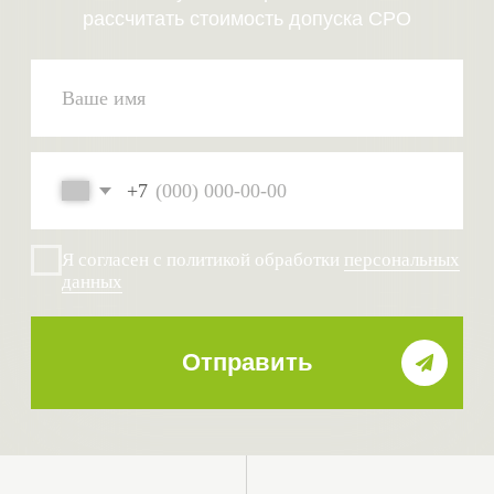
компенсационный
фонд
От 5 000 ₽
0 ₽
вступительный взнос
подготовка
вступительных
документов
Почему выбирают
специалистов
СтройЭксперт для
сопровождения