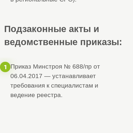
запрошены уточняющие
документы или пояснения.
5. Получение подтверждения
5
– После положительного
решения вы получите выписку о
включении в реестр СРО и
сможете официально
участвовать в строительной
деятельности на территории
Хакасии.
6. Поддержание статуса члена
6
СРО
Регулярная уплата взносов
Ведение документации в
соответствии с
требованиями СРО
Прохождение ежегодных
проверок и актуализация
данных в НРС