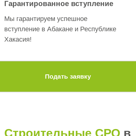
1. Заявление на вступление.
2. Опись прилагаемых документов.
3. Выписка из ЕГРЮЛ/ЕГРИП.
4. Копия действующего устава.
5. Анкета заявителя и общие сведения.
6. Сведения о кадровом составе:
- трудовые книжки,
- дипломы,
- удостоверения о повышении
квалификации,
- документы о квалификации (в т.ч. НОК),
- подтверждение включения в НРС.
7. Сведения об имуществе.
8. Сведения о системе контроля за
качеством выполняемых работ
9. Сведения об организации охраны
труда