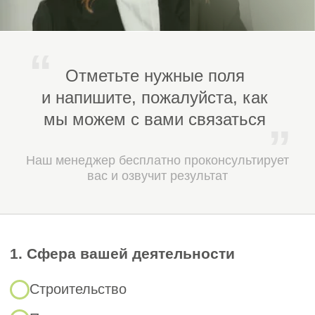
специалистов и технических
ресурсов.
Законодательные
основы
для
вступления в СРО в
Республике Хакасия
Федеральные законы:
1
Градостроительный кодекс РФ (№
190-ФЗ) — определяет порядок
допуска и требования к членам
СРО.