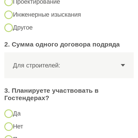
2
ФЗ № 315 от 01.12.2007 «О
саморегулируемых организациях»
— регулирует правила
функционирования СРО.
3
ФЗ № 372 от 03.07.2016 — вводит
территориальный принцип:
компании должны вступать в СРО
по месту регистрации (в Хакасии —
в региональные СРО).
Подзаконные акты и
ведомственные приказы:
1
Приказ Минстроя № 688/пр от
06.04.2017 — устанавливает
требования к специалистам и
ведение реестра.