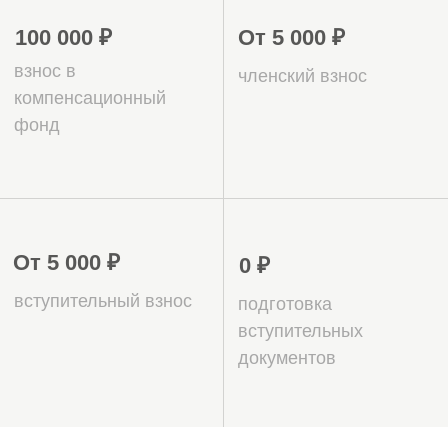
вступления в СРО
в Абакане и
Республике
Хакасия?
15 лет на рынке СРО, более
5000 успешных вступлений
во всех регионах РФ
Наша команда имеет 15-ти летний
опыт работы в сфере СРО и знает все
тонкости процесса вступления.