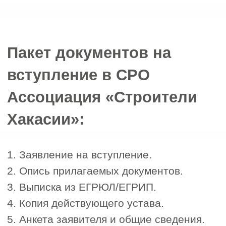
Да
Нет
Пока не знаю
4. Есть ли у вас свои специалисты?
Нет
Есть, но не состоят в НРС
Есть и внесены в реестр НРС
Затрудняюсь ответить
5. Как к вам можно обращаться
6. Номер телефона для связи
+7