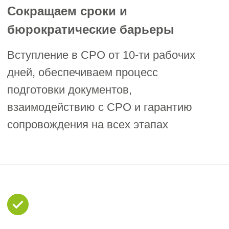
Вступительный взнос 20 т. ₽;
Взнос в КФ возмещения вреда от 100
тыс. ₽ до 5 млн.₽;
Взнос в КФ договорных обязательств: от
200 тыс. ₽ до 25 млн.₽;
Членские взносы: от 7 до 12,6 т. ₽
Точный размер взносов рекомендуем
уточнять на момент обращения, так как
они зависят от стоимости строительных
работ и вашего уровня ответственности.
Пакет документов на
вступление в СРО
Ассоциация «Строители
Хакасии»: