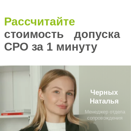
Абакане и
Республике Хакасия?
Участие в тендерах: Получите
доступ к государственным и
муниципальным закупкам по 44-ФЗ и
223-ФЗ.
Рост деловой репутации:
Повышайте доверие со стороны
заказчиков и партнёров.
Доступ к крупным региональным
объектам: Участвуйте в
строительстве и реконструкции
объектов на территории Хакасии.
Подтверждение профессионализма:
Членство в СРО демонстрирует
наличие квалифицированных