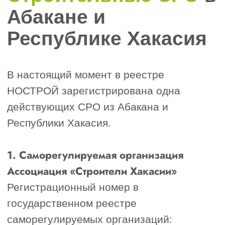
Рассчитайте
стоимость допуска
СРО за 1 минуту
Черных
Наталья
Менеджер отдела
сопровождения
“
Отметьте нужные поля
и напишите, пожалуйста, как
мы можем с вами связаться