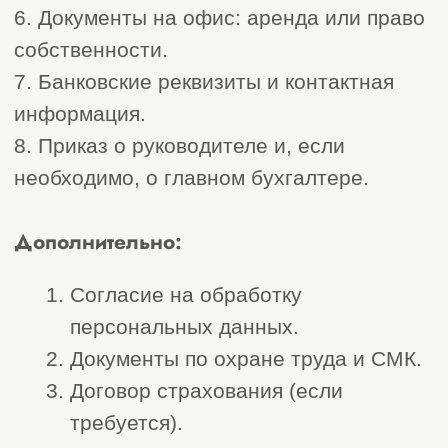
Хотите вступить в СРО в Хакасии?
Свяжитесь с нами — и мы проведём вас
через процесс без лишних затрат времени
и сил!
Оставить заявку
Полный
список услуг
компании «Строй
Эксперт»
Листай вправо
Услуги
Услуги