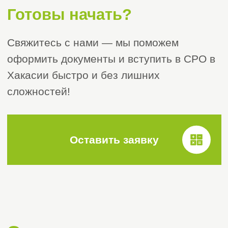
О компании
«Строй Эксперт»
Мы предлагаем уже завтра начать
создавать новые квадратные метры
жилья, дороги, мосты и другие
объекты на территории Российской
Федерации, обеспечивая создание
новых рабочих мест, постоянный рост
экономики и увеличение
благосостояния всей страны.
Для этого вам нужно просто
позвонить или оставить заявку на
сайте, и наш менеджер поможет вам
со всеми вопросами.