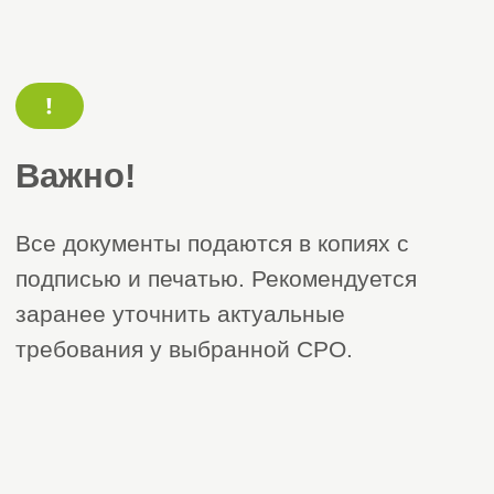
01 / 6
02 / 6
Строительно-монтажные
Проектны
СРО
СРО на демонтаж,
СРО архитек
снос, ликвидацию
работы
строений
СРО для про
СРО для опасных видов работ
СРО для
СРО пусконаладочные работы
градопланир