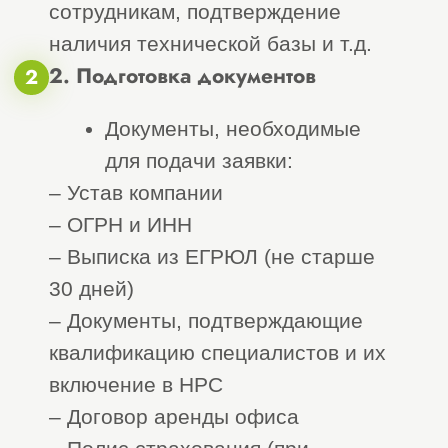
>
Главная
Наша команда
Команда
профессионалов и
опытных экспертов
50+
Сотрудников
18+
СРО экспертов
17+
Менеджера по работе с клиентами
“
«Строй Эксперт» —