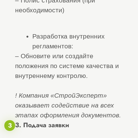
аккредитованный представитель, с
нашей командой вы получите
допуск в краткие сроки и без
дополнительных комиссий.
”
Евгения
Алина
Барышева
Найденова
Менеджер отдела
Менеджер отдела
сопровождения
сопровождения