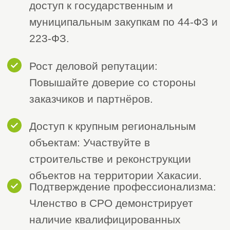
Этапы вступления
в СРО строителей в
Абакане и
Республике
Хакасия:
1. Подготовительный этап
1
Сбор базовой информации:
– Подготовьте копии
учредительных документов,
выписки из ЕГРЮЛ, данные по
сотрудникам, подтверждение
наличия технической базы и т.д.
2. Подготовка документов
2
Документы, необходимые
для подачи заявки: