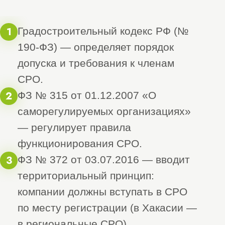
этапах оформления документов.
3. Подача заявки
3
Оформление анкеты:
– Аккуратно заполните форму
заявки на вступление в выбранную
СРО.
Финансовые обязательства:
– Произведите оплату
вступительного, компенсационного
и членского взносов. Сохраняйте
подтверждающие документы.
4. Проверка и одобрение
4
Ожидание результата:
– Обычно рассмотрение заявки
занимает от 5 до 15 рабочих дней.
Дополнительные сведения:
– При необходимости могут быть