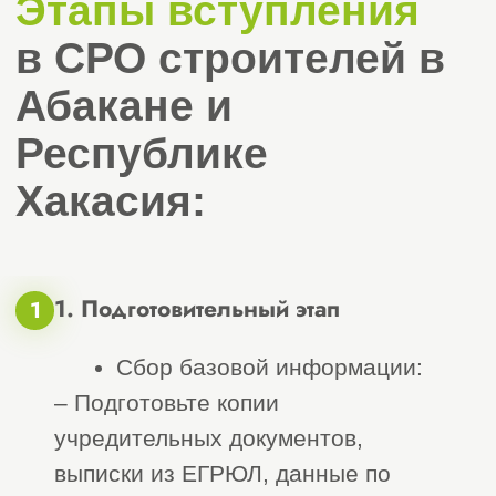
Получить бесплатную консультацию
Доверились нам
Работаем
по всей России
уже более
7000 клиентов
14 лет