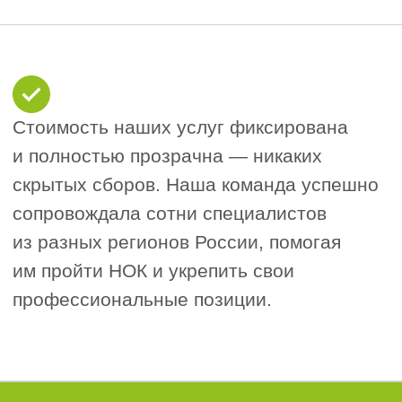
отчёты о скрытых работах и др. — могут
только специалисты, внесённые в НРС.
Если специалиста нет в реестре, его
подписи не примут заказчики
и надзорные органы.
Электронный документооборот
автоматически откажет в регистрации
подписи без внесения в реестр.
Требования для
внесения в реестр
Чтобы попасть в НРС, геологу
необходимо:
Образование:
высшее или среднее
профессиональное по геологической