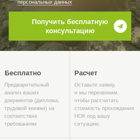
Почему
специалисты-геологи
выбирают
«СтройЭксперт»
для
прохождения НОК
Прохождение НОК по профилю
«Геолог» — это не только экзамен,
но и важный этап профессионального
роста. В «СтройЭксперт» мы создали
процесс, который помогает пройти его
спокойно и уверенно.
Мы работаем с обновлённой базой