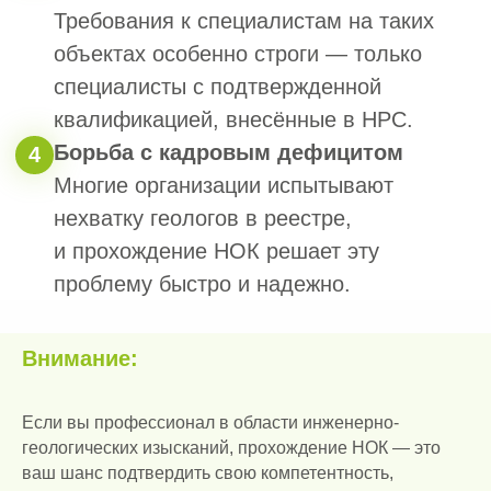
быть реальные обязанности:
проведение изысканий, изучение
грунтов, оценка рисков, подготовка
технических отчётов и рекомендаций.
Всё подтверждается официальными
документами.
Прохождение экзамена
в Центре оценки
квалификаций (ЦОК)
Внимание:
Процедура занимает 1 день и состоит
из двух частей:
Если вы профессионал в области инженерно-
геологических изысканий, прохождение НОК — это
ваш шанс подтвердить свою компетентность,
Теоретическая часть:
тест,
1