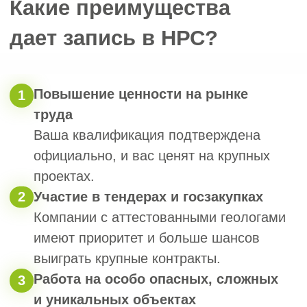
инженерно-геологических изысканий
для градостроительства.
Отсутствие судимости:
5
действующая справка не старше трёх
месяцев о неснятой или
непогашенной судимости РФ.
Для иностранных граждан:
6
разрешение на работу или патент,
подтверждающий право трудиться
в РФ.
!
Важно!
Простых записей в трудовой
недостаточно. НОСТРОЙ тщательно
проверяет, какие реальные функции
выполнял специалист, — это должны