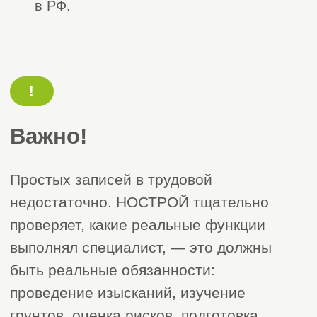
Полный
список услуг
компании «Строй
Эксперт»
Листай вправо
Услуги
Услуги
01 / 6
02 / 6
Строительно-монтажные
Проектны
СРО
СРО на демонтаж,
СРО архитек