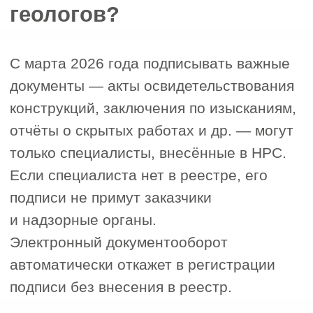
Какие преимущества
дает запись в НРС?
Повышение ценности на рынке
1
труда
Ваша квалификация подтверждена
официально, и вас ценят на крупных
проектах.
Участие в тендерах и госзакупках
2
Компании с аттестованными геологами
имеют приоритет и больше шансов
выиграть крупные контракты.
Работа на особо опасных, сложных
3
и уникальных объектах
Требования к специалистам на таких
объектах особенно строги — только
специалисты с подтвержденной
квалификацией, внесённые в НРС.
Борьба с кадровым дефицитом
4
Многие организации испытывают