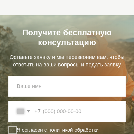
консультацию
Бесплатно
Расчет
Предварительный
Оставьте заявку,
анализ ваших
и мы перезвоним,
документов (диплома,
чтобы рассчитать
трудовой книжки) на
стоимость прохождения
соответствие
НОК под вашу
требованиям
ситуацию.
От 3 дней
Гарантия
Сбор и оформление
Получение
всей необходимой
свидетельства
документации.
о квалификации
и включение в НРС
с первого раза, без
отказов.