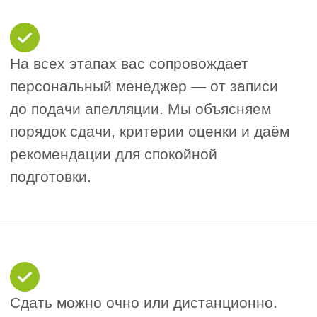
С 1 марта 2026 года вступает в силу
Федеральный закон № 507-ФЗ, который
серьёзно расширяет требования
к специалистам строительной отрасли.
Теперь в Национальный реестр
специалистов (НРС) обязаны входить
не только главные инженеры проектов,
но и ряд других ключевых должностей.
Расширенный список
должностей
Минстрой утвердил список из 22
позиций, для которых наличие сведений
в НРС становится обязательным: