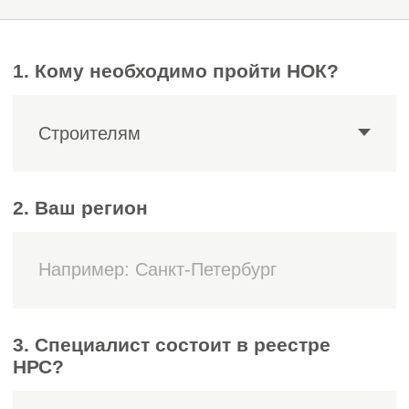
Мы тщательно изучаем ваш опыт
и документы.
Определяем, насколько ваш стаж
и образование соответствуют
требованиям профессионального
стандарта «Специалист в области
инженерно-геологических изысканий
для градостроительной
деятельности» (6 уровень).
Выявляем сильные стороны
и возможные пробелы, чтобы
подготовиться максимально
эффективно.
Этап 2.
Подготовка
документов и запись
на экзамен