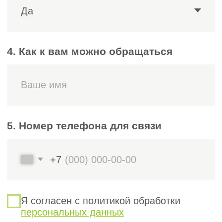
Бесплатная проверка документов:
паспорта, диплома, СНИЛС,
трудовой книжки и подтверждающих
документов о стаже.
Особое внимание уделяется
тому,
чтобы опыт включал проведение
инженерно-геологических изысканий,
анализ грунтов и подготовку
технических отчётов.
Комплектация документов:
подготовка заявления,
нотариальное заверение копий,
получение справок и сертификатов.
Выбор центра:
помогаем выбрать
наиболее удобный аккредитованный
Центр оценки квалификаций (ЦОК)
и организуем запись на экзамен.
Консультации по подготовке:
подробно объясняем специфику
вопросов и кейсов для геологов —