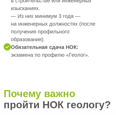
Черных
Наталья
Менеджер отдела
сопровождения
“
Отметьте нужные поля
и напишите, пожалуйста, как
мы можем с вами связаться
”
Наш менеджер бесплатно проконсультирует
вас и озвучит результат
1. Кому необходимо пройти НОК?