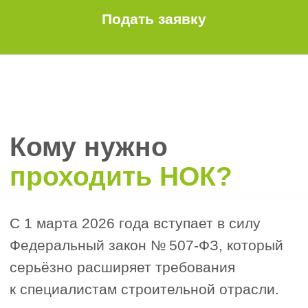
или строительной специальности
(по приказу № 672/пр).
Стаж:
не менее 5 лет общего опыта
в строительстве или инженерных
изысканиях.
— Из них минимум 3 года —
на инженерных должностях (после
получения профильного
образования).
Обязательная сдача НОК:
экзамена по профилю «Геолог».
Почему важно
пройти НОК геологу?
Независимая оценка квалификации (НОК)
подтверждает, что специалист полностью
соответствует профессиональному