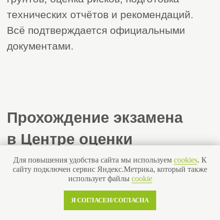
снос, ликвидацию
работы
строений
СРО для про
СРО для опасных видов работ
СРО для
СРО пусконаладочные работы
градопланир
О компании
«Строй Эксперт»
Для повышения удобства сайта мы используем
cookies
. К
сайту подключен сервис Яндекс.Метрика, который также
использует файлы
cookie
Мы предлагаем уже завтра начать
создавать новые квадратные метры
Я СОГЛАСЕН/СОГЛАСНА
жилья, дороги, мосты и другие
объекты на территории Российской