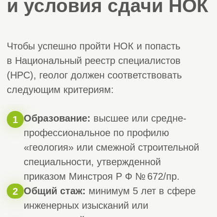
проверки работ экспертной
комиссией вы получаете
свидетельство о квалификации.
Информация в реестр:
мы помогаем подготовить и подать
документы на внесение сведений
в Национальный реестр
специалистов (НРС). Рассмотрение
занимает до 30 рабочих дней.
Окончательный результат:
официальное подтверждение права
подписывать заключения
по инженерно-геологическим
изысканиям и работать на объектах
любой сложности.