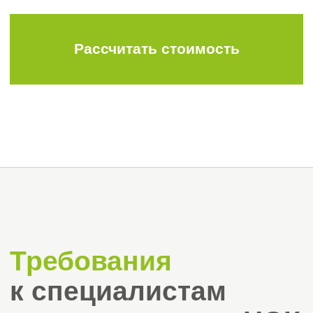
как правильно составлять
программы изысканий,
анализировать грунты, оценивать
геологические риски и готовить
рекомендации.
Этап 3.
Сдача экзамена
и завершение
процедуры
Экзамен:
проводится в назначенный
день и включает теоретическое
тестирование и практические
задания.
Поддержка:
мы предоставляем
рекомендации и советы, чтобы
вы чувствовали себя уверенно.
Получение сертификата:
после