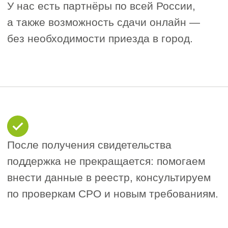
Мастера, прорабы, начальники
участков
Инженеры ПТО, специалисты по
строительному контролю
Сметчики, инженеры по охране
труда
Геологи, а также специалисты
по инженерным изысканиям, анализу
грунтов, оценке рисков и подготовке
документации
Почему это важно для
геологов?
С марта 2026 года подписывать важные
документы — акты освидетельствования
конструкций, заключения по изысканиям,