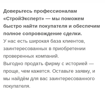
Почему стоит
обратиться
в
«СтройЭксперт»
Бесплатно проведём оценку
реальной стоимости вашего
бизнеса;
У нас есть база проверенных и
платежеспособных покупателей —
сотни клиентов ждут подходящие
предложения;
Юристы и аналитики подготовят
все документы, устранят
возможные риски и обеспечат
юридическую чистоту сделки;
Вы получите максимально
выгодные условия без потери