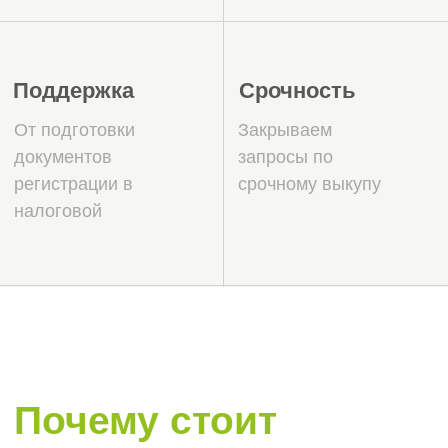
выгода покупки?
Компании с историей пользуются
стабильным спросом у широкого круга
покупателей. В большинстве случаев
такие юридические лица приобретаются
не ради формального владения, а как
инструмент для быстрого выхода на
рынок или выполнения конкретных задач:
1. Участие в тендерах и
1
госзакупках
Во многих тендерах есть
формальные требования к стажу
компании — как правило, от одного
до трёх лет. Готовая фирма с
историей позволяет заказчику сразу
подать заявку на участие, не теряя
времени на развитие новой
организации.