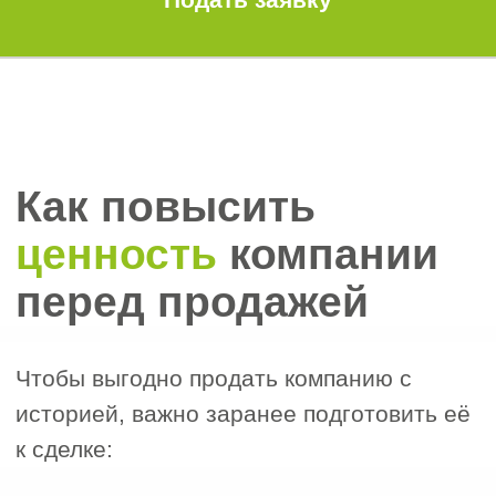
операционной деятельностью. Такие
компании оцениваются от нескольких
сотен тысяч до миллионов рублей.
Процесс ликвидации требует
прохождения множества формальностей:
сдачи отчетности, уведомления
контрагентов, проверок налоговых
органов и других процедур. Это
длительно, трудозатратно и зачастую
экономически нецелесообразно.
Как продать долю в
ООО
Если вы являетесь участником ООО и
хотите выйти из состава, действуйте по