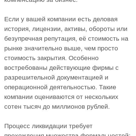
Риски
самостоятельной
продажи
Ответственность за долги
1
компании
При нарушении процедур прежних
владельцев могут привлечь к
обязательствам фирмы.
Ошибки в документах
2
Неверное оформление способно
привести к срыву сделки, судебным
спорам и признанию договора
недействительным.
Юридические риски
3
Попытки скрыть долги или
продавать через подставных лиц
могут привести к уголовной