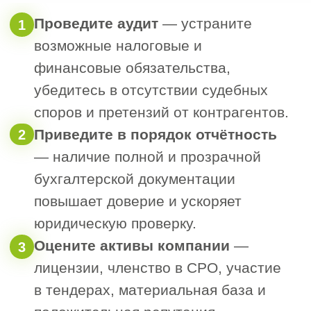
следующему алгоритму:
В первую очередь предложите долю
1
другим участникам — это
обязательное условие по закону.
Если участники откажутся — вы
2
вправе продать долю третьим
лицам.
Процедура продажи аналогична
3
продаже компании в целом и
требует нотариального заверения.
Как быстро и безопасно
продать ООО
Для успешной и быстрой сделки
необходимо: