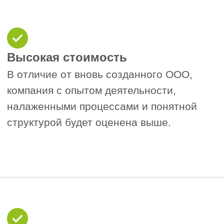
Приведите в порядок отчётность
2
— наличие полной и прозрачной
бухгалтерской документации
повышает доверие и ускоряет
юридическую проверку.
Оцените активы компании
—
3
лицензии, членство в СРО, участие
в тендерах, материальная база и
положительная репутация
повышают интерес со стороны
покупателя.
Оптимизируйте структуру
—
4
убедитесь, что изменения в
составе учредителей, адресах и
деятельности компании не
вызывают подозрений у банков
или налоговых органов.
Подготовьте пакет документов для
5
сделки
— это сократит срок
заключения договора и упростит