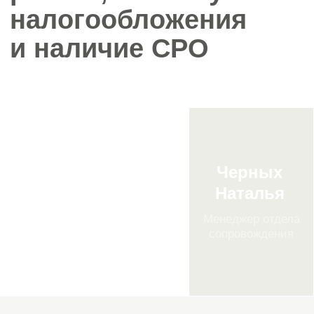
4. Необходимые документы
4
Покупатель должен получить
полный пакет документов,
включающий:
устав, протоколы собраний,
решения участников,
бухгалтерскую отчётность и
налоговые декларации,
ключевые договоры с
клиентами и подрядчиками,
кадровые документы и
сведения о важных
сотрудниках.
Если в компании несколько
участников, необходимо правильно
уведомить их о продаже доли и
предложить её выкуп, если это
прописано в уставе. Также важно