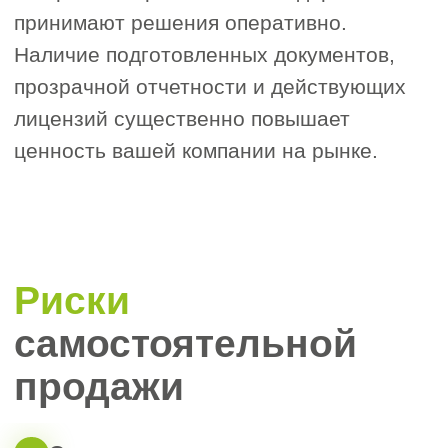
Что стоит
сделать
перед
продажей ООО
1. Юридическая чистота и
1
соблюдение устава
Основой успешной сделки является
правильно составленный договор, в
котором должны быть чётко
прописаны:
размер и стоимость
продаваемой доли,
условия оплаты и порядок