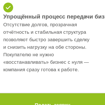
ликвидировать
—
что выгоднее?
Продажа компании — это быстрый и
эффективный способ выйти из бизнеса с
максимальной выгодой. В отличие от
ликвидации, которая часто занимает от 6
до 12 месяцев и не приносит дохода,
продажа позволяет завершить сделку в
течение 1–2 недель и получить
компенсацию за бизнес.
Если у вашей компании есть деловая
история, лицензии, активы, обороты или
безупречная репутация, её стоимость на
рынке значительно выше, чем просто
стоимость закрытия. Особенно
востребованы действующие фирмы с
разрешительной документацией и