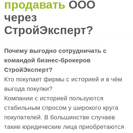
2. Бизнесы, работающие с
2
лицензиями и СРО
Для получения лицензий или
вступления в СРО часто требуется
опыт работы, стабильные
финансовые обороты и поданная
отчётность за определённый
период. Покупка готовой компании с
историей упрощает процесс допуска
к регулируемым видам
деятельности.
3. Предприниматели,
3
заинтересованные в быстром
выходе на рынок
Вместо регистрации новой фирмы,
открытия счетов и нулевой
отчётности первые месяцы,
покупатель получает компанию,
готовую к работе: с расчётным