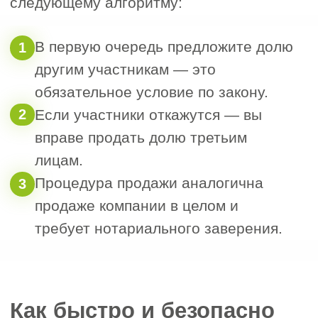
Заполните анкету,
и мы бесплатно
проведём первичную
оценку
стоимости,
учитывая профиль,
регион, систему
налогообложения
и наличие СРО
Черных
Наталья
Менеджер отдела
сопровождения