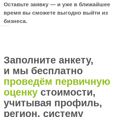
рыночной цене. При оценке
учитываются:
материальные активы
(недвижимость,
оборудование, запасы,
транспорт),
нематериальные активы
(лицензии, клиентская база,
бренд, репутация).
Оценка проводится с помощью
профессиональных методов —
анализ денежных потоков,
сравнение с аналогичными
продажами, учёт доходности и
перспектив роста. Также важна
стабильность бизнеса и его
финансовые показатели за
последние периоды.