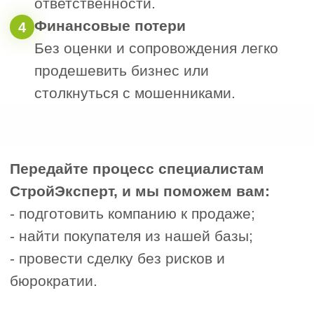
судебных разбирательствах.
2. Финансовая прозрачность
2
Перед сделкой стоит привести в
порядок бухгалтерские и налоговые
отчёты, а при необходимости
провести аудит. Важно иметь чёткую
и документально подтверждённую
информацию о долгах и
обязательствах компании.
Покупателю необходимо видеть
прозрачную картину финансового
состояния бизнеса, чтобы оценить
риски и оправданность цены.
Скрытые задолженности или
неразбериха в учёте могут отпугнуть
инвестора.
3. Правильная оценка стоимости
3
Стоимость компании должна
соответствовать её реальной