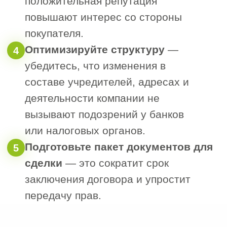
Подготовить все юридические и
1
учредительные документы;
Получить согласие супруга (если
2
компания была создана в браке);
Оформить сделку у нотариуса,
3
который передаст информацию в
налоговые органы.
Через 5 рабочих дней сведения в ЕГРЮЛ
будут обновлены.
Если вы хотите избежать ошибок и
сэкономить время
— доверяйте
процесс профессионалам. Мы оказываем
полное сопровождение сделки «под
ключ», беря на себя все этапы.