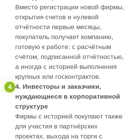
Высокая стоимость
В отличие от вновь созданного ООО,
компания с опытом деятельности,
налаженными процессами и понятной
структурой будет оценена выше.
Минимизация юридических и
финансовых рисков для
покупателя
Если компания не имеет
задолженностей и просроченных
налогов — она становится
автоматически более привлекательной
для клиентов. Такой актив быстрее