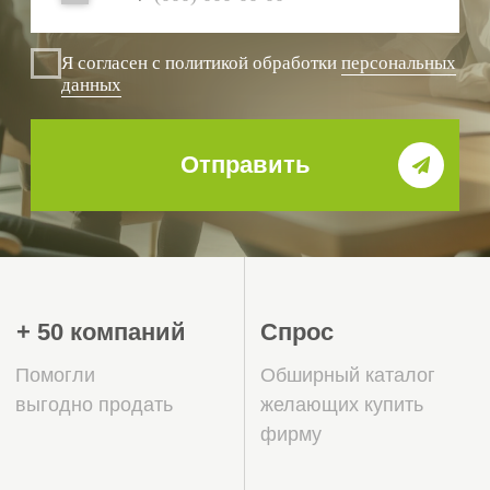
Поддержка
Срочность
От подготовки
Закрываем
документов
запросы по
регистрации в
срочному выкупу
налоговой
Почему стоит
продавать
ООО
через
СтройЭксперт?
Почему выгодно сотрудничать с
командой бизнес-брокеров
СтройЭксперт?
Кто покупает фирмы с историей и в чём