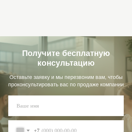
+7
Я согласен с политикой обработки
персональных
данных
Отправить
+ 50 компаний
Спрос
Помогли
Обширный каталог
выгодно продать
желающих купить
фирму