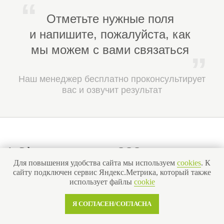
подтвердить полномочия лиц,
которые подписывают договор,
особенно если они действуют от
имени юрлица.
Подготовка компании к продаже
требует внимательности и
тщательной работы с
документами. Чем более
прозрачна структура бизнеса и
полнее собраны бумаги, тем выше
доверие у потенциальных
покупателей и тем быстрее
удастся заключить сделку.
Для повышения удобства сайта мы используем
cookies
. К
сайту подключен сервис Яндекс.Метрика, который также
использует файлы
cookie
Если вам нужна поддержка в
подготовке или продаже компании —
Я СОГЛАСЕН/СОГЛАСНА
специалисты «СтройЭксперт» готовы