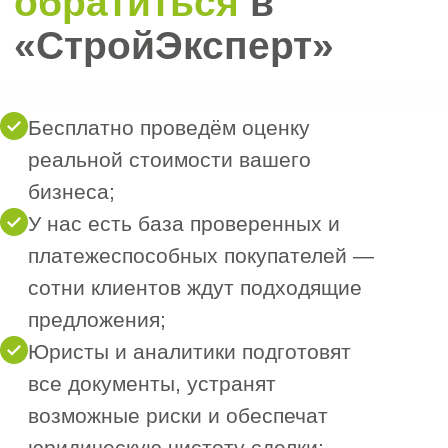
Нет
8. Сумма гос. контрактов?
9. Сроки, как быстро необходимо продать
компанию?
10. Укажите диапазон ваших ожиданий по
сумме сделки?
5050000
100 000
10 000 000