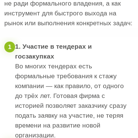
счётом, подписанной отчётностью,
а иногда с историей выполнения
крупных или госконтрактов.
4. Инвесторы и заказчики,
4
нуждающиеся в корпоративной
структуре
Фирмы с историей покупают также
для участия в партнёрских
проектах, выхода на торги с
юридическим лицом, вызывающим
больше доверия.
Преимущества
продажи компании
с историей
Готовая компания обладает рядом