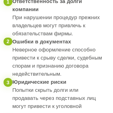
расчетов,
причины, по которым сделка
может быть расторгнута.
Важно следовать требованиям
устава компании: если в нём
предусмотрено преимущественное
право выкупа для других участников,
нужно либо получить их письменное
согласие, либо отказ.
При продаже значительной доли или
участии аффилированных лиц
может понадобиться согласование с
общим собранием или иными
органами управления. Также
продавцу следует подтвердить, что
доля не обременена арестом,
залогом или не находится в