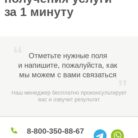
Документальное соответствие
1
(наличие полного пакета
учредительных документов и
актуальных сведений о
руководстве; документы на
спецтехнику, оборудование и
здания, используемые в работе).
Квалификация персонала
2
(наличие в штате сотрудников,
внесённых в реестры НОСТРОЙ/
НОПРИЗ, с подтверждёнными
дипломами и сертификатами о
повышении квалификации; для
работы на опасных объектах —
аттестация специалистов
Ростехнадзором).
Финансовая дисциплина
3
(соответствие суммы заключённых