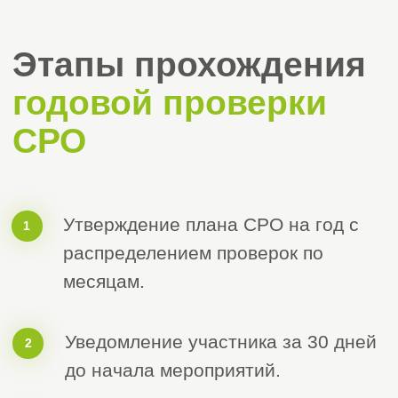
О компании
«Строй Эксперт»
Мы предлагаем уже завтра начать
создавать новые квадратные метры
жилья, дороги, мосты и другие
объекты на территории Российской
Федерации, обеспечивая создание
новых рабочих мест, постоянный рост
экономики и увеличение
благосостояния всей страны.
Для этого вам нужно просто
позвонить или оставить заявку на
сайте, и наш менеджер поможет вам
со всеми вопросами.