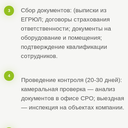
Получить бесплатную консультацию
Доверились нам
Работаем
по всей России
уже более
7000 клиентов
14 лет