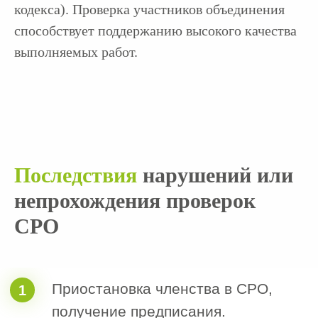
кодекса). Проверка участников объединения
плановой или внеплановой проверки
СРО?
способствует поддержанию высокого качества
выполняемых работ.
3. Как к вам можно обращаться?
Последствия
нарушений или
4. Номер телефона для связи
непрохождения проверок
+7
СРО
Я согласен с политикой обработки
персональных данных