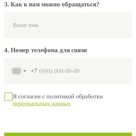
применять санкции к нарушителям
и ужесточать внутренние
стандарты).
Заранее проверьте с помощью
1
наших сотрудников актуальность
документов и квалификаций
сотрудников.
Убедитесь в соответствии
2
финансовых показателей текущим
контрактам.
Подпишитесь на наш Тg-канал и
3
следите за публикациями Минстроя
и обновлениями.