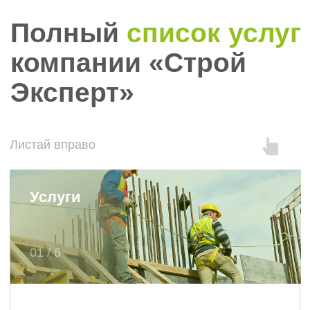
Наталья
Саида Сеидли
Ермолаева
Руководитель
Менеджер отдела
отдела входящих
делопроизводства
заявок
Анна Соколова
Грета Вердян