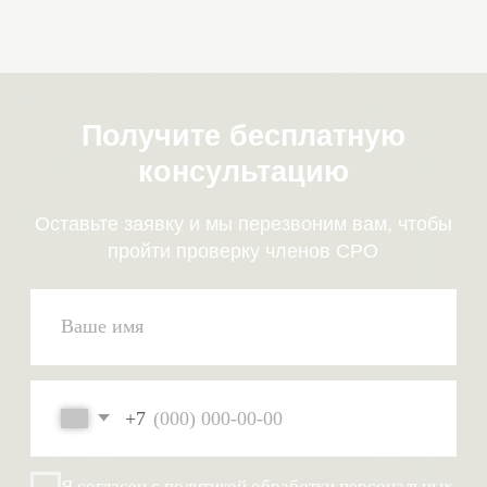
+7
Я согласен с политикой обработки
персональных
данных
Отправить
Дистанционное
Гарантирован
прохождение
успешный исход
процесса, участия не
требуется
Консультации
Сопровождение
и поддержка
на протяжении всей