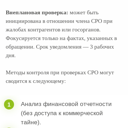
Внеплановая проверка:
может быть
инициирована в отношении члена СРО при
жалобах контрагентов или госорганов.
Фокусируется только на фактах, указанных в
обращении. Срок уведомления — 3 рабочих
дня.
Наталья
Ольга Попова
Иноземцева
Методы контроля при проверках СРО могут
Исполнительный
Руководитель
директор
отдела маркетинга
сводится к следующему: