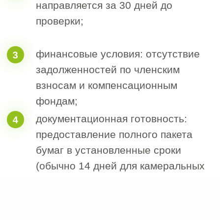
Приостановка членства в СРО,
1
получение предписания.
Аннулирование допуска к работам.
2
Исключение из реестра СРО с
3
необходимостью повторного
вступления.
Рассчитайте
стоимость
получения услуги
за 1 минуту