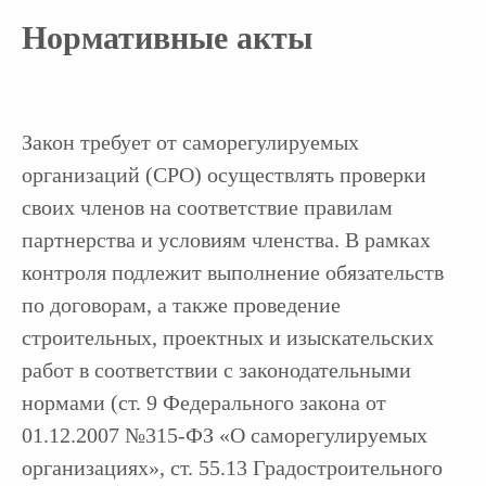
Нормативные акты
“
Отметьте нужные поля
и напишите, пожалуйста, как
мы можем с вами связаться
”
Закон требует от саморегулируемых
Наш менеджер бесплатно проконсультирует
организаций (СРО) осуществлять проверки
вас и озвучит результат
своих членов на соответствие правилам
партнерства и условиям членства. В рамках
8-800-350-88-67
контроля подлежит выполнение обязательств
9:00 - 18:00 Пн-Пт
по договорам, а также проведение
строительных, проектных и изыскательских
1. В каком СРО вы состоите?
работ в соответствии с законодательными
нормами (ст. 9 Федерального закона от
01.12.2007 №315-ФЗ «О саморегулируемых
организациях», ст. 55.13 Градостроительного
2. Вам требуется помощь с прохождением