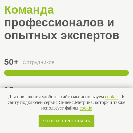
ООО «ДеСтрой СПб», от Ксения
Для менеджера Светличный Анатолий,
специалиста ДО Элеонора Побединская
“
Отличный менеджер! Все
вовремя и по делу.
”
ООО «СИСТЕМА», от Михаил
Для менеджера Мелентьева Нина,
Для повышения удобства сайта мы используем
cookies
. К
специалиста ДО Осипова Екатерина
сайту подключен сервис Яндекс.Метрика, который также
использует файлы
cookie
“
Нина была очень
Я СОГЛАСЕН/СОГЛАСНА
настойчива!) все отлично,
спасибо!