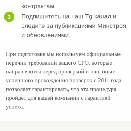
Услуги
Услуги
01 / 6
02 / 6
Строительно-монтажные
Проектны
СРО
При подготовке мы используем официальные
перечни требований вашего СРО, которые
СРО на демонтаж,
СРО архитек
снос, ликвидацию
работы
направляются перед проверкой и наш опыт
строений
успешного прохождения проверок с 2011 года
СРО для про
СРО для опасных видов работ
позволяет гарантировать, что эта процедура
СРО для
пройдет для вашей компании с гарантией
СРО пусконаладочные работы
градопланир
успеха.