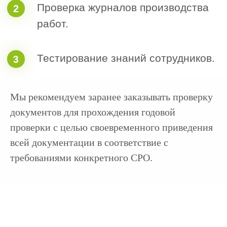
Анатолий
Нина
Светличный
Мелентьева
Менеджер отдела
Менеджер отдела
сопровождения
входящих заявок
Мы рекомендуем заранее заказывать проверку
документов для прохождения годовой
проверки с целью своевременного приведения
всей документации в соответствие с
требованиями конкретного СРО.
Екатерина
Мария
Белоус
Амбарян
Менеджер отдела
Менеджер отдела
входящих заявок
делопроизводства