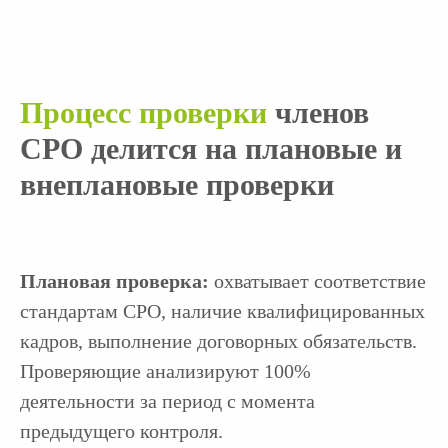
“
«Строй Эксперт» —
аккредитованный представитель, с
нашей командой вы получите
допуск в краткие сроки и без
Процесс проверки
членов
дополнительных комиссий.
”
СРО делится на плановые и
внеплановые проверки
Плановая проверка:
охватывает соответствие
стандартам СРО, наличие квалифицированных
кадров, выполнение договорных обязательств.
Евгения
Алина
Проверяющие анализируют 100%
Барышева
Найденова
деятельности за период с момента
Менеджер отдела
Менеджер отдела
предыдущего контроля.
сопровождения
сопровождения