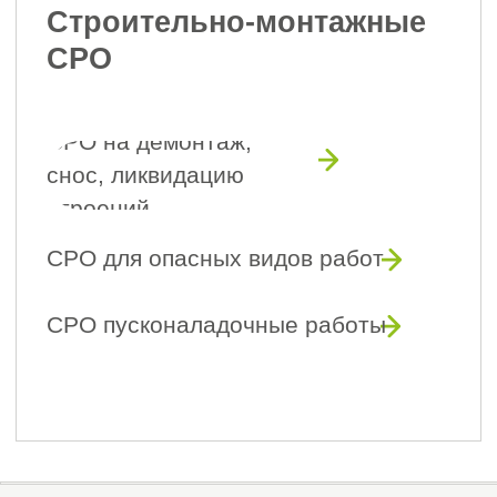
Менеджер отдела
Менеджер отдела
делопроизводства
делопроизводства
Сотрудничаем с
проверенными
СРО
Мы тщательно проверили и
отобрали 57 надежных СРО по
критериям РосТехНадзор,
НОСТРОЙ и НОПРИЗ