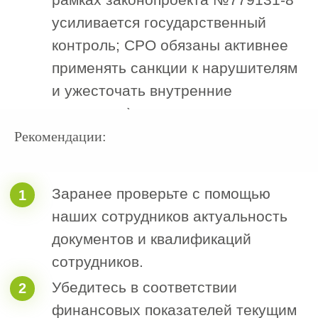
Тестирование знаний сотрудников.
3
Рекомендации:
Полный
список услуг
компании «Строй
Эксперт»
Листай вправо