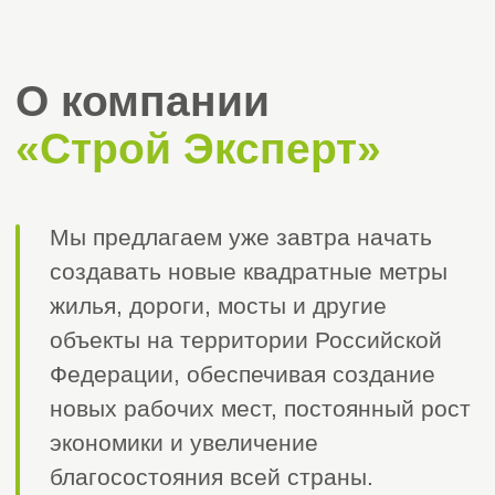
Являемся
Отобранные
представителем
нами надежных
173 СРО
57 СРО