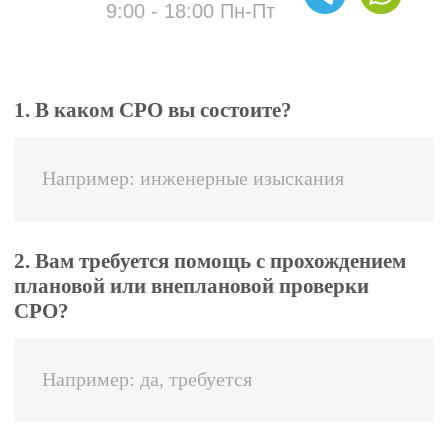
договоров уровню финансовой
ответственности (размеру взносов
в компенсационный фонд);
отсутствие просрочек по членским
взносам).
Соблюдение нормативов
4
(выполнение требований СНиП,
ГОСТ, Градостроительного кодекса
РФ и внутренних стандартов СРО;
отсутствие жалоб на качество
работ со стороны подрядчиков;
прохождение годовой проверки -
это не формальность, а серьезный
критерий добросовестности
строительного подрядчика;
законодательные изменения: в
рамках законопроекта №779131-8
усиливается государственный
контроль; СРО обязаны активнее