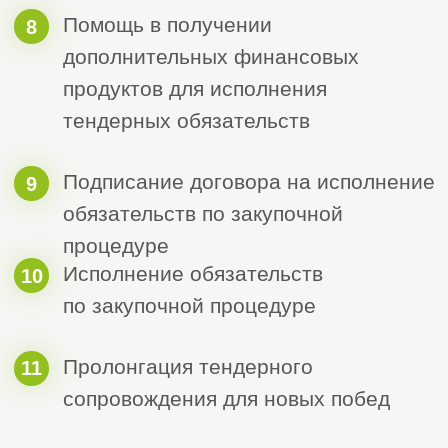
Екатерина
Мария
Белоус
Амбарян
Менеджер отдела
Менеджер отдела
входящих заявок
делопроизводства
Наталья
Саида Сеидли
Ермолаева
Руководитель
Менеджер отдела
отдела входящих
делопроизводства
заявок