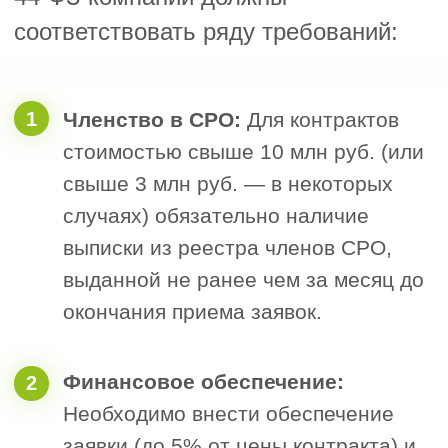
техническому заданию и условиям
оплаты.
Преимущества
победы
в тендерах
по 44-ФЗ для
строительных
компаний
1
Гарантированная оплата:
Все
работы по государственным
контрактам оплачиваются в строго
установленные сроки, что
обеспечивает финансовую
стабильность.
Расширение бизнеса: