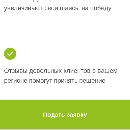
гарантии или залога.
Опыт и квалификация:
3
Требуется подтверждение опыта
выполнения аналогичных работ:
количество и сложность сданных
объектов, общая стоимость
которых составляет не менее
25% от цены контракта.
Квалифицированные кадры:
4
Наличие штата специалистов с
соответствующим образованием и
опытом работы. Например,
выписка из реестров НРС о
наличии членства и
подтверждение НОК.
Отсутствие законодательных
5
ограничений:
У компании не
должно быть долгов по налогам,