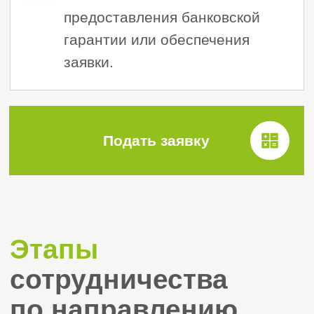
17+
Менеджера по работе с клиентами
“
«Строй Эксперт» —
аккредитованный представитель, с
нашей командой вы получите
допуск в краткие сроки и без
дополнительных комиссий.
”