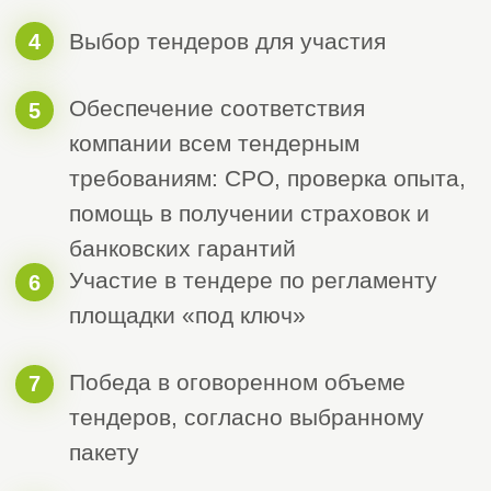
Анатолий
Нина
Светличный
Мелентьева
Менеджер отдела
Менеджер отдела
сопровождения
входящих заявок