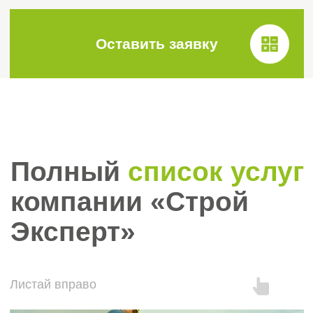
Анна Соколова
Грета Вердян
Менеджер отдела
Менеджер отдела
делопроизводства
делопроизводства
Сотрудничаем с
проверенными
СРО