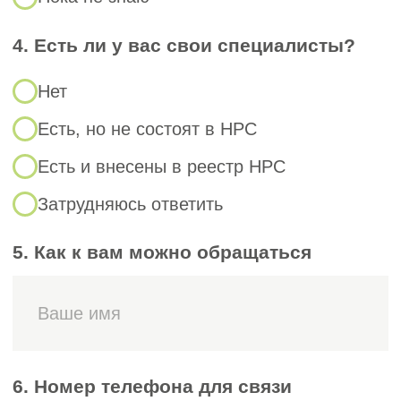
Выбор тендеров для участия
4
Обеспечение соответствия
5
компании всем тендерным
требованиям: СРО, проверка опыта,
помощь в получении страховок и
банковских гарантий
Участие в тендере по регламенту
6
площадки «под ключ»
Победа в оговоренном объеме
7
тендеров, согласно выбранному
пакету
Помощь в получении
8
дополнительных финансовых
продуктов для исполнения
тендерных обязательств