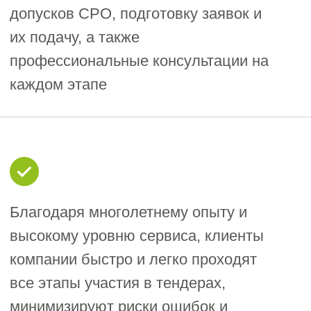
На что обратить внимание? Для
участия в строительных тендерах по
44-ФЗ компании должны
соответствовать ряду требований:
1
Членство в СРО:
Для контрактов
стоимостью свыше 10 млн руб. (или
свыше 3 млн руб. — в некоторых
случаях) обязательно наличие
выписки из реестра членов СРО,
выданной не ранее чем за месяц до
окончания приема заявок.
Финансовое обеспечение:
2
Необходимо внести обеспечение
заявки (до 5% от цены контракта) и
обеспечение исполнения контракта
(до 30%) — в виде банковской