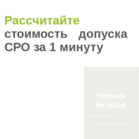
3
3. Квалификационные
требования:
Опыт выполнения
аналогичных работ.
Наличие
квалифицированных
специалистов (например,
проектировщиков,
инженеров, состоящих в
реестрах НОСТРОЙ и
НОПРИЗ).
Технические и
материально-технические
4. Финансовая устойчивость:
4
ресурсы (оборудование,
Доказательство финансовой
технологии).
устойчивости компании
(например, через отчёты о
доходах и убытках).
5
5. Отсутствие задолженности: