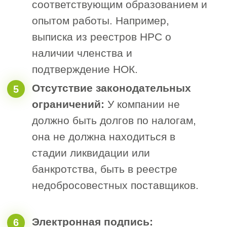
интересы.
Рассчитайте
стоимость допуска
СРО за 1 минуту
Черных
Наталья
Менеджер отдела
сопровождения