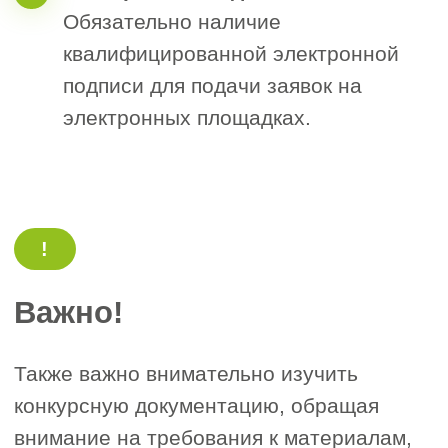
“
Отметьте нужные поля
и напишите, пожалуйста, как
мы можем с вами связаться
”
Наш менеджер бесплатно проконсультирует
вас и озвучит результат
1. Сфера вашей деятельности
Строительство
Проектирование
Инженерные изыскания
Другое
2. Сумма одного договора подряда