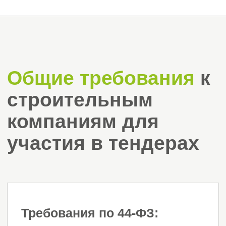
Листай вправо
Услуги
Услуги
01 / 6
02 / 6
Строительно-монтажные
Проектны
СРО
СРО на демонтаж,
СРО архитек
снос, ликвидацию
работы
строений
СРО для про
СРО для опасных видов работ
СРО для
СРО пусконаладочные работы
градопланир