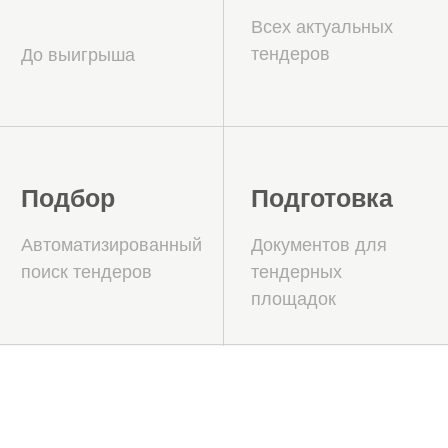
в тендерах по 44-ФЗ
Сотрудничество с компанией
«СтройЭксперт» — это уверенность
в успешном участии и победе в
государственных закупках по 44-ФЗ
Мы предоставляем комплексное
тендерное сопровождение, включая
юридическую и документальную
поддержку, помощь в получении