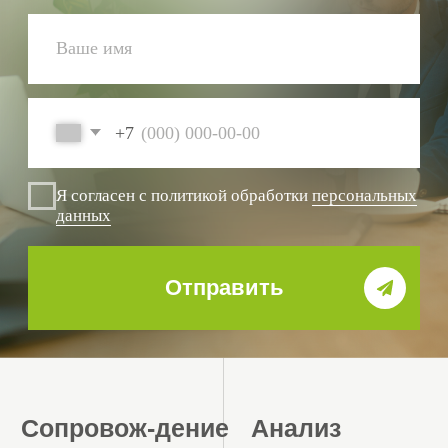
Подбор
Подготовка
Автоматизированный
Документов для
поиск тендеров
тендерных
площадок
Базовые
преимущества
сотрудничества
с компанией
«СтройЭксперт»
по участию