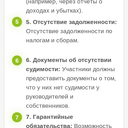
Доверились нам
Работаем
по всей России
уже более
7000 клиентов
14 лет
>
Главная
Наша команда
Команда
профессионалов и
опытных экспертов
50+
Сотрудников
18+
СРО экспертов