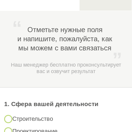
Отсутствие задолженности по
налогам и сборам.
6. Документы об отсутствии
6
судимости:
Участники должны
предоставить документы о том,
что у них нет судимости у
руководителей и
собственников.
7. Гарантийные
7
обязательства:
Возможность
предоставления банковской
гарантии или обеспечения
заявки.
Подать заявку