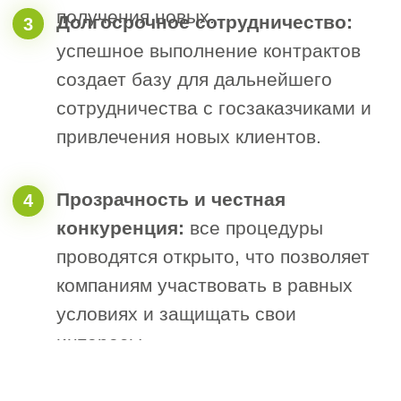
строительным
компаниям для
участия в тендерах
Требования по 44-ФЗ:
1
1. Регистрация в ЕИС:
компания должна быть
зарегистрирована в реестре
участников закупок.
2. Лицензии:
наличие
2
необходимых разрешительных
документов на выполнение
строительных работ (например,
членство в соответствующем
СРО).