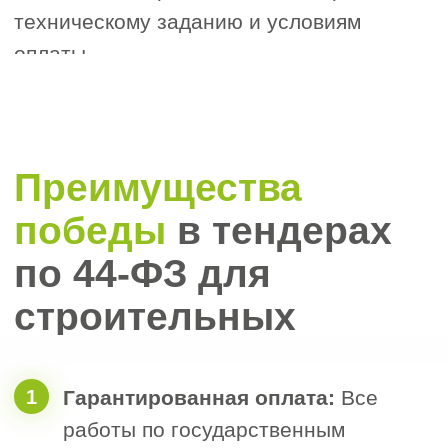
3. Планируете участвовать в
Гостендерах?
Да
Нет
Пока не знаю
4. Есть ли у вас свои специалисты?
Нет
Есть, но не состоят в НРС
Есть и внесены в реестр НРС
Затрудняюсь ответить
5. Как к вам можно обращаться
6. Номер телефона для связи