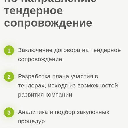
Евгения
Алина
Барышева
Найденова
Менеджер отдела
Менеджер отдела
сопровождения
сопровождения
Наталья
Ольга Попова
Иноземцева
Исполнительный
Руководитель
директор
отдела маркетинга