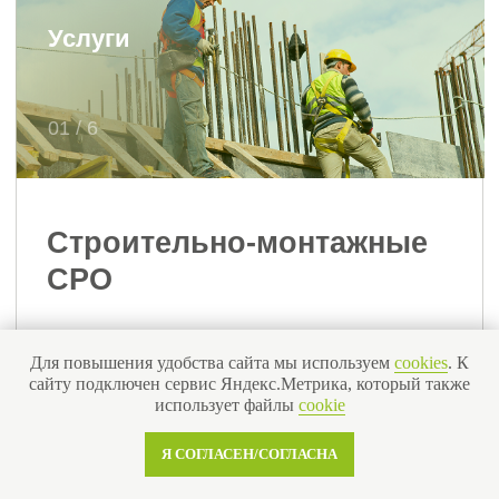
Мы тщательно проверили и
отобрали 57 надежных СРО по
критериям РосТехНадзор,
НОСТРОЙ и НОПРИЗ
Для повышения удобства сайта мы используем
cookies
. К
сайту подключен сервис Яндекс.Метрика, который также
использует файлы
cookie
Я СОГЛАСЕН/СОГЛАСНА