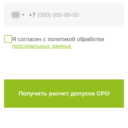
Подписание договора на исполнение
9
обязательств по закупочной
процедуре
Исполнение обязательств
10
по закупочной процедуре
Пролонгация тендерного
11
сопровождения для новых побед
Оставить заявку
Полный
список услуг
компании «Строй
Эксперт»