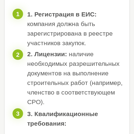
О компании
«Строй Эксперт»
Мы предлагаем уже завтра начать
создавать новые квадратные метры
жилья, дороги, мосты и другие
объекты на территории Российской
Федерации, обеспечивая создание
новых рабочих мест, постоянный рост
экономики и увеличение
благосостояния всей страны.