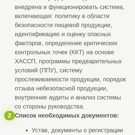
Полный
список услуг
компании «Строй
Эксперт»
Листай вправо
Услуги
Услуги
01 / 6
02 / 6
Строительно-монтажные
Проектны
СРО