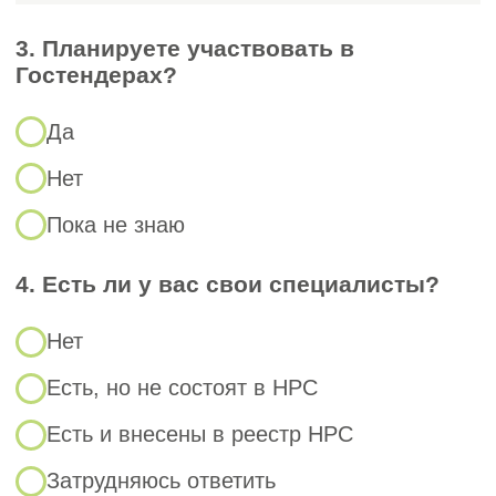
необходимо компаниям, стремящимся
выйти на международный рынок или
работающим в регулируемых
государством секторах (поставки
в школы, больницы, детские сады).
Организаторы тендеров имеют право
требовать наличия сертификата СМБПП,
что обычно указывается
в сопроводительных документах.
Наличие сертификата ISO 22 000 часто
дает дополнительные баллы при участии
в государственных и коммерческих
закупках.
Стандарт ISO 22 000:2018 разработан
Международной организацией
по стандартизации и объединяет
ключевые принципы ХАССП (анализ