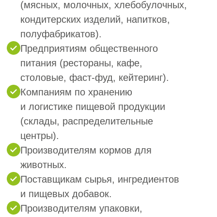
предприятия.
ИНН, ОГРН, коды статистики.
Контакты сотрудников,
ответственных за проведение
внутреннего аудита и за систему
безопасности пищевой
продукции.
Перечень выпускаемой
продукции (оказываемых услуг)
с указанием нормативно-
технической документации,
которая регламентирует
производственный процесс.
Схема производственных
процессов (технологические
карты, блок-схемы).
Документация системы ХАССП
(журналы, планы, инструкции).
Материально-техническая база и
3
состояние производства.
Орган по сертификации проводит