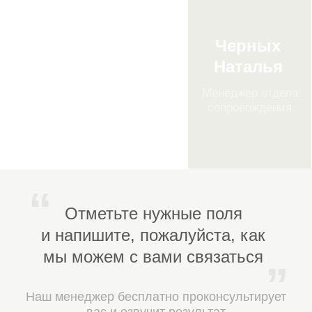
и реализацией продуктов питания,
а также предприятиям, поставляющим
сырье, ингредиенты и упаковку для
пищевой промышленности.
Производителям продуктов питания
(мясных, молочных, хлебобулочных,
кондитерских изделий, напитков,
полуфабрикатов).
Предприятиям общественного
питания (рестораны, кафе,
столовые, фаст-фуд, кейтеринг).
Компаниям по хранению
и логистике пищевой продукции
(склады, распределительные
центры).
Производителям кормов для
животных.
Поставщикам сырья, ингредиентов
и пищевых добавок.
Производителям упаковки,