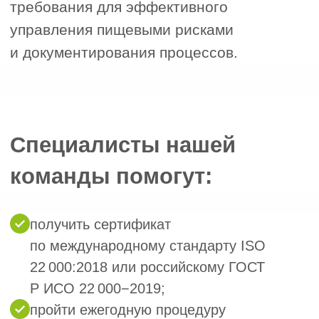
предварительный визит для
выявления и устранения
несоответствий до официального
сертификационного аудита.
Этап 5. Сертификационный аудит
5
Сертификационный аудит.
Аккредитованный орган
по сертификации проводит выездной
сертификационный аудит на вашем
предприятии. Аудиторы проверяют
соблюдение требований ISO 22
000:2018, работу критических
контрольных точек, ведение записей,
гигиену и обучение персонала.
Этап 6. Принятие решения
6
по подтверждению сертификации
Принятие решения по подтверждению
сертификации. По итогам аудита
комиссия принимает решение
о выдаче сертификата.