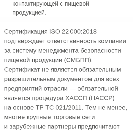
выездной аудит на ваше
производство. На момент аудита
производственные и складские
помещения должны соответствовать
санитарно-гигиеническим
требованиям, оборудование исправно,
персонал обучен правилам личной
гигиены и имеет актуальные
медицинские книжки, ведется
документирование на всех этапах
производства.
Этапы
сертификации
ISO 22000
Получение сертификата ISO 22000
доступно подавляющему большинству