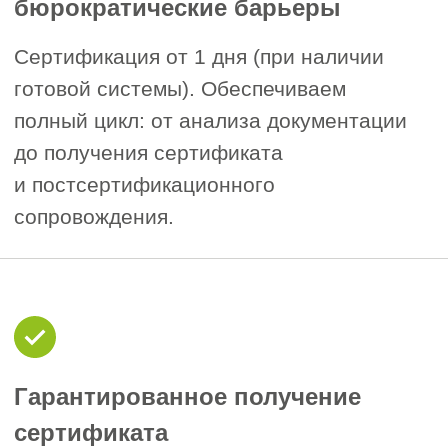
отсутствии системы ХАССП получить
сертификат ISO 22000 невозможно.
Аккредитация органа по
2
сертификации.
Сертификат ISO 22000 имеет
юридическую и коммерческую силу
только в том случае, если выдан
аккредитованным органом по
сертификации (Росаккредитация для
работы внутри РФ или международные
схемы GFSI для экспорта).
Срок действия и инспекционный
3
контроль.
Сертификат ISO 22000 выдается на
срок 3 года. В течение этого срока
орган по сертификации проводит
ежегодные инспекционные
(надзорные) аудиты для
подтверждения, что ваша система
безопасности пищевой продукции
продолжает функционировать и