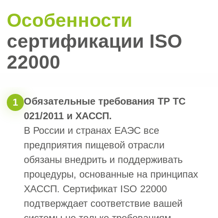
Черных
Наталья
Менеджер отдела
сопровождения
“
Отметьте нужные поля
и напишите, пожалуйста, как
мы можем с вами связаться
”
Наш менеджер бесплатно проконсультирует
вас и озвучит результат
1. Сфера вашей деятельности
Строительство