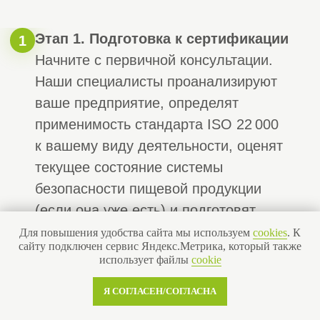
50+
Сотрудников
18+
СРО экспертов
17+
Менеджера по работе с клиентами
“
«Строй Эксперт» —
аккредитованный представитель, с
нашей командой вы получите
Для повышения удобства сайта мы используем
cookies
. К
сайту подключен сервис Яндекс.Метрика, который также
допуск в краткие сроки и без
использует файлы
cookie
дополнительных комиссий.
”
Я СОГЛАСЕН/СОГЛАСНА