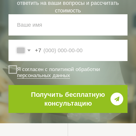
выданных сертификатов
сертификат ISO при
вступлении в СРО
1 день
Сопровождение
От 1 дня выдача
Персональный
сертификата, доставка
менеджер
в офис и на дом
Почему выбирают
специалистов
«СтройЭксперт»
для сопровождения