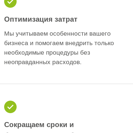
Особенности
сертификации ISO
22000
Обязательные требования ТР ТС
1
021/2011 и ХАССП.
В России и странах ЕАЭС все
предприятия пищевой отрасли
обязаны внедрить и поддерживать
процедуры, основанные на принципах
ХАССП. Сертификат ISO 22000
подтверждает соответствие вашей
системы не только требованиям
ХАССП, но и международному
стандарту менеджмента. При