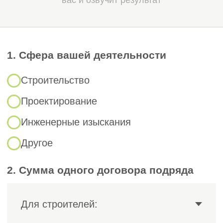
контактирующей с пищевой
продукцией.
Сертификация ISO 22 000:2018
подтверждает ответственность компании
за систему менеджмента безопасности
пищевой продукции (СМБПП).
Сертификат не является обязательным
разрешительным документом для всех
предприятий отрасли — обязательной
является процедура ХАССП (HACCP)
на основе ТР ТС 021/2011. Тем не менее,
многие крупные торговые сети
и зарубежные партнеры предпочитают
сотрудничать с поставщиками, которые
внедрили сертифицированную систему
менеджмента безопасности пищевой
продукции на своем предприятии.
Получение сертификата ISO 22 000