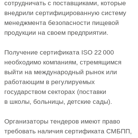
предприятий пищевой отрасли. Процедура
достаточно простая и состоит из следующих
этапов:
Этап 1. Подготовка к сертификации
1
Начните с первичной консультации.
Наши специалисты проанализируют
ваше предприятие, определят
применимость стандарта ISO 22 000
к вашему виду деятельности, оценят
текущее состояние системы
безопасности пищевой продукции
(если она уже есть) и подготовят
дорожную карту внедрения
недостающих элементов.
Этап 2. Внедрение системы
2
и разработка документации
«СтройЭксперт» помогает внедрить
систему менеджмента безопасности
пищевой продукции или доработать
существующую. Разрабатывается вся