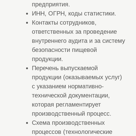
СРО на демонтаж,
СРО архитек
снос, ликвидацию
работы
строений
СРО для про
СРО для опасных видов работ
СРО для
СРО пусконаладочные работы
градопланир
О компании
«Строй Эксперт»
Мы предлагаем уже завтра начать
создавать новые квадратные метры