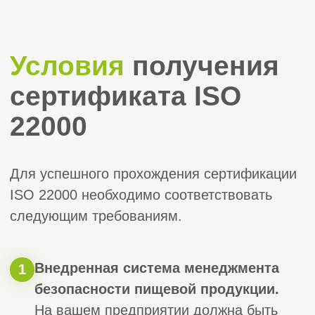
сертификата и инспекционного контроля
✅ Минимум бюрократии и прозрачный
процесс
✅ Помощь с внедрением системы ХАССП
и разработкой документации
✅ Оперативное оформление — выдача
сертификата от 1 дня (при наличии готовой
системы)
Если вы планируете работать
с крупными торговыми сетями,
участвовать в тендерах или поставлять
продукцию на экспорт, обратитесь
в «СтройЭксперт».
Мы возьмём на себя
все вопросы по сертификации ISO 22 000,
чтобы вы могли сосредоточиться
на развитии вашего бизнеса.
Оставить заявку