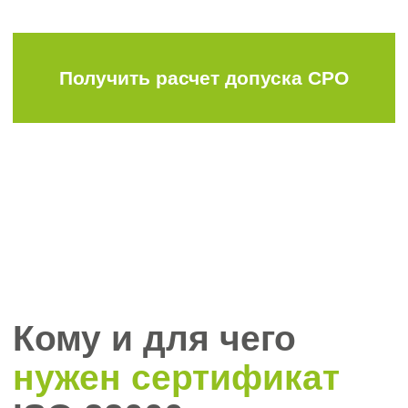
сертификата;
пройти процедуру ресертификации
для компаний с истекающим
сроком действия сертификата
в форме аудита для проверки
соответствия стандартам ISO 22
000:2018 или ГОСТ Р ИСО 22
000−2019.
Условия
получения
сертификата ISO
22000
Для успешного прохождения сертификации