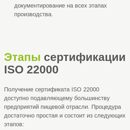
Получить бесплатную консультацию
Доверились нам
Работаем
по всей России
уже более
7000 клиентов
14 лет
>
Главная
Наша команда
Команда
профессионалов и
опытных экспертов