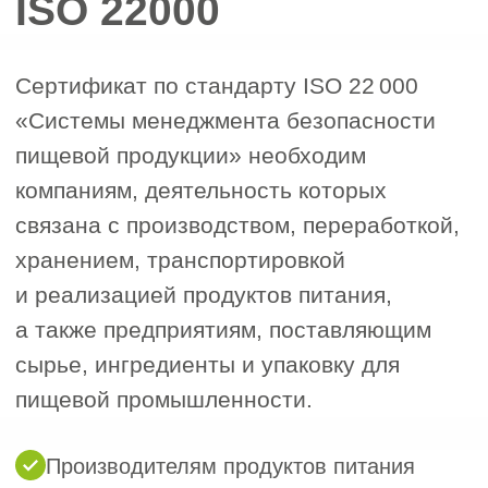
ISO 22000 необходимо соответствовать
следующим требованиям.
Внедренная система менеджмента
1
безопасности пищевой продукции.
На вашем предприятии должна быть
внедрена и функционировать система,
включающая: политику в области
безопасности пищевой продукции,
идентификацию и оценку опасных
факторов, определение критических
контрольных точек (ККТ) на основе
ХАССП, программы предварительных
условий (ППУ), систему
прослеживаемости продукции, порядок
отзыва небезопасной продукции,
внутренние аудиты и анализ системы
со стороны руководства.
Список необходимых документов:
2
Устав, документы о регистрации