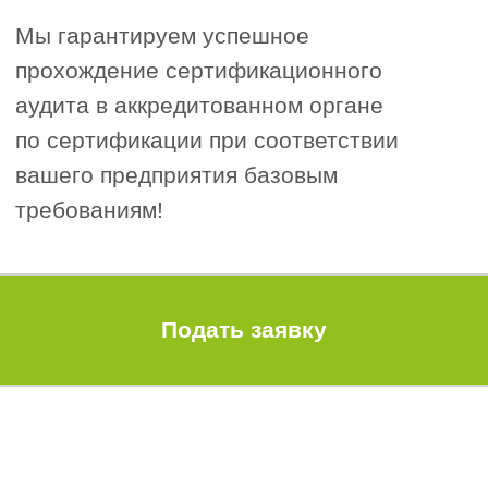
совершенствоваться.
Интеграция с другими
4
стандартами.
ISO 22000 легко интегрируется с ISO
9001 (менеджмент качества), ISO
14001 (экологический менеджмент) и
ISO 45001 (охрана труда). Многие
предприятия проходят комплексную
сертификацию по 2–3 стандартам
одновременно, что значительно
экономит время и деньги.
Рассчитайте
стоимость допуска
СРО за 1 минуту