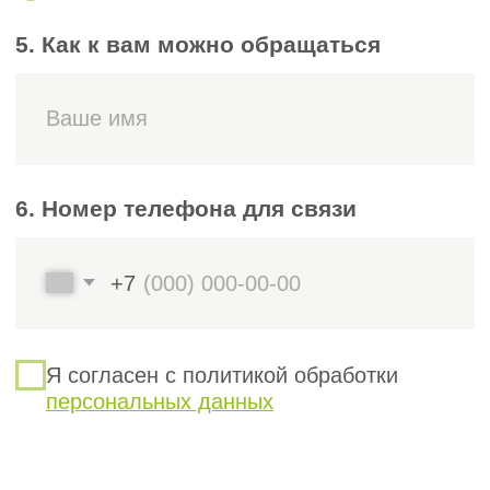
рисков и критические контрольные точки)
с требованиями ISO 9001 к системе
менеджмента. Он содержит чёткие
требования для эффективного
управления пищевыми рисками
и документирования процессов.
Специалисты нашей
команды помогут:
получить сертификат
по международному стандарту ISO
22 000:2018 или российскому ГОСТ
Р ИСО 22 000−2019;
пройти ежегодную процедуру
инспекционного контроля
(надзорного аудита) для
подтверждения действия