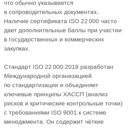
необходимая документация: политика
безопасности, план ХАССП,
программы предварительных условий
(ППУ), журналы контроля, инструкции
и процедуры.
Этап 3. Подача заявки и заключение
3
договора
Подача заявки в нашу компанию.
Заключение договора на оказание
услуг. Мы подбираем
аккредитованный орган
по сертификации, соответствующий
вашим целям (работа на внутреннем
рынке или экспорт).
Этап 4. Анализ документации
4
и предварительный аудит
Анализ документации. Орган
по сертификации проводит анализ
предоставленной документации
(письменная проверка). При
необходимости мы организуем