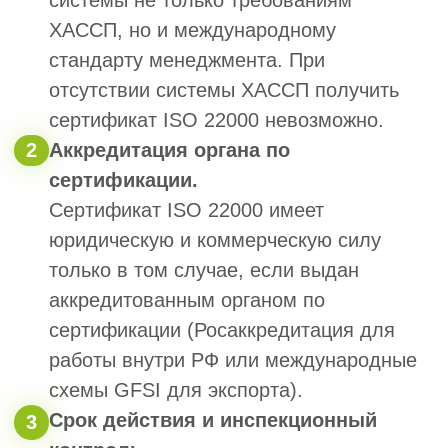
Проектирование
Инженерные изыскания
Другое
2. Сумма одного договора подряда
3. Планируете участвовать в
Гостендерах?
Да
Нет
Пока не знаю
4. Есть ли у вас свои специалисты?
Нет
Есть, но не состоят в НРС