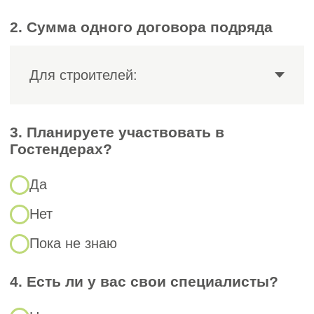
заключённых договоров.
Возможность перевести
3
средства КФ.
Если прежняя СРО
лишена статуса, своевременное
восстановление позволяет
не потерять ранее внесённые взносы
в компенсационный фонд.
Восстановление доверия
4
заказчиков.
Чистый статус в реестре
НОСТРОЙ — показатель надёжности;
заказчики проверяют его в первую
очередь.
Защита от штрафов.
Выполнение
5
работ, требующих членства в СРО, без
действующего допуска влечёт
административную ответственность.
Нормативная база: