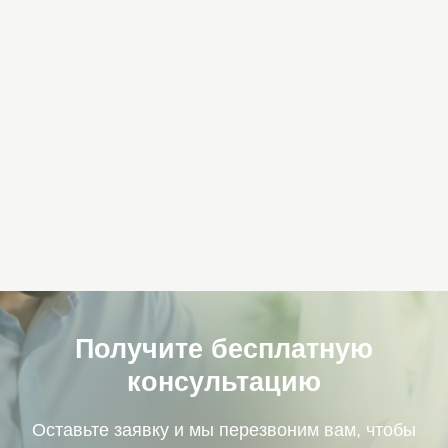
консультацию
Оставьте заявку и мы перезвоним вам, чтобы
ответить на ваши вопросы и рассчитать
стоимость
+7
Я согласен с политикой обработки
персональных данных
Получить бесплатную
консультацию
Бесплатно
Проверка
Бесплатный анализ
Проверка статуса
ситуации: причина
прежней СРО в реестре