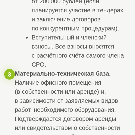
>
Главная
Наша команда
Команда
профессионалов и
опытных экспертов
50+
Сотрудников
18+
СРО экспертов
17+
Менеджера по работе с клиентами