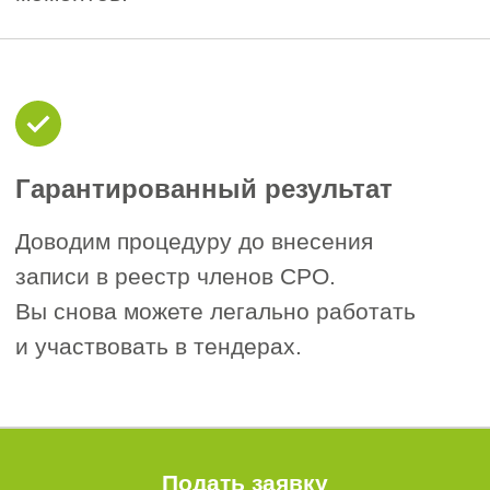
ГрК РФ). Если же СРО лишена статуса,
закон даёт право перейти в другую
СРО, а средства КФ переводятся через
Национальное объединение по вашему
заявлению, но только при соблюдении
установленных условий и сроков.
Территориальный принцип.
При
3
переходе или повторном вступлении
действует то же правило, что и при
первом: строительная СРО
выбирается по месту регистрации
компании (субъект РФ).
Исключение — проектировщики
и изыскатели.
Актуальность специалистов и НОК.
4
Частая причина исключения —
отсутствие в штате двух
специалистов НРС или просроченная
независимая оценка квалификации
(НОК). Перед восстановлением эти
основания нужно устранить, иначе