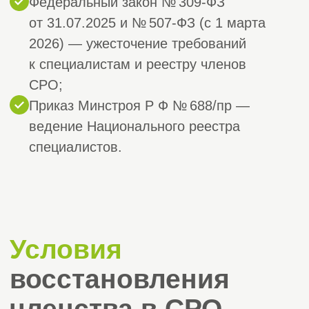
рабочих дней
Если вы лишились членства в СРО или
ваша СРО исключена из реестра,
обратитесь в СтройЭксперт.
Мы вернём вам допуск и возможность
работать.
Оставить заявку
Полный
список услуг
компании «Строй
Эксперт»
Листай вправо