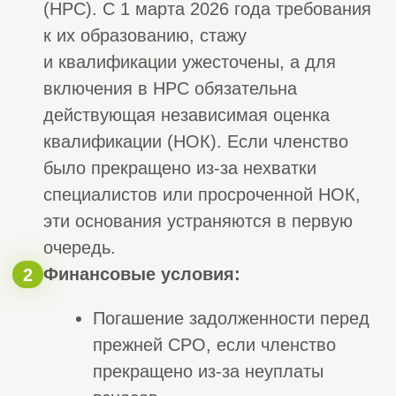
О компании
«Строй Эксперт»
Мы предлагаем уже завтра начать
создавать новые квадратные метры
жилья, дороги, мосты и другие
объекты на территории Российской
Федерации, обеспечивая создание
новых рабочих мест, постоянный рост
экономики и увеличение
благосостояния всей страны.
Для этого вам нужно просто
позвонить или оставить заявку на
сайте, и наш менеджер поможет вам