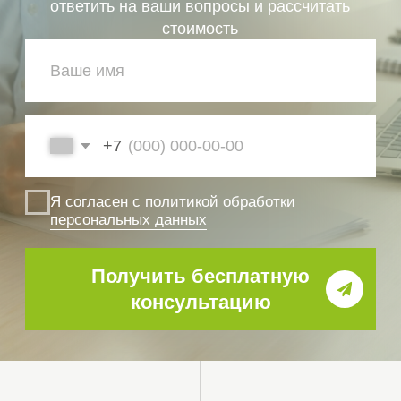
прекращения членства
НОСТРОЙ и судьбы
и реальные шансы
ваших взносов
на восстановление
в компенсационные
фонды
Устранение
Подбор
Устранение оснований,
Подбор СРО
по которым
и сопровождение
вы лишились членства
перехода с переводом
(задолженность
средств КФ, когда это
по взносам, нехватка
возможно
специалистов НРС,
неактуальная НОК)