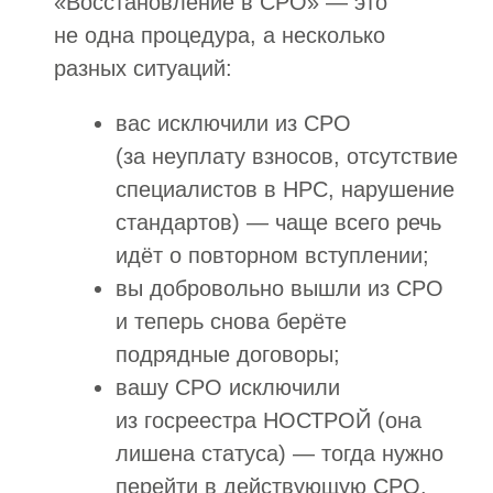
Черных
Наталья
Менеджер отдела
сопровождения
“
Отметьте нужные поля
и напишите, пожалуйста, как
мы можем с вами связаться
”
Наш менеджер бесплатно проконсультирует
вас и озвучит результат
1. Сфера вашей деятельности
Строительство
Проектирование