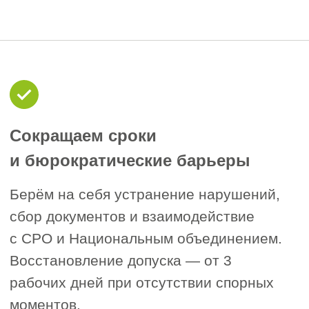
вас исключили из СРО
(за неуплату взносов, отсутствие
специалистов в НРС, нарушение
стандартов) — чаще всего речь
идёт о повторном вступлении;
вы добровольно вышли из СРО
и теперь снова берёте
подрядные договоры;
вашу СРО исключили
из госреестра НОСТРОЙ (она
лишена статуса) — тогда нужно
перейти в действующую СРО.
От того, какая из ситуаций ваша,
зависит и порядок действий,
и судьба взносов
в компенсационный фонд.
Судьба компенсационного фонда.
2
Если вас исключили из СРО или
вы вышли добровольно, взнос
в компенсационный фонд по общему
правилу не возвращается (ч. 4 ст. 55.7