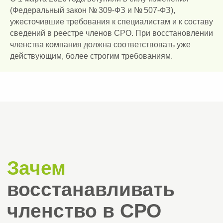
работ, необходимого оборудования.
(Федеральный закон № 309-ФЗ и № 507-ФЗ),
Подтверждается договором аренды
ужесточившие требования к специалистам и к составу
или свидетельством о собственности
сведений в реестре членов СРО. При восстановлении
и документами на оборудование.
членства компания должна соответствовать уже
действующим, более строгим требованиям.
Этапы
восстановления
членства в СРО
Этап 1. Анализ ситуации (1−2 дня).
1
Определяем причину прекращения
членства, проверяем статус прежней
СРО в реестре НОСТРОЙ и судьбу
ваших взносов в компенсационный
фонд. По итогам выбираем сценарий:
повторное вступление, переход