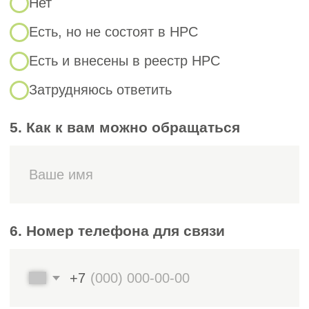
Градостроительный кодекс РФ
(ст. 55.6, 55.7) — основания
прекращения и условия членства,
порядок перехода между СРО;
Федеральный закон № 315-ФЗ
от 01.12.2007 — правовые основы
деятельности саморегулируемых
организаций;
Федеральный закон № 372-ФЗ
от 03.07.2016 — территориальный
принцип членства;
Федеральный закон № 309-ФЗ
от 31.07.2025 и № 507-ФЗ (с 1 марта
2026) — ужесточение требований
к специалистам и реестру членов
СРО;
Приказ Минстроя Р Ф № 688/пр —
ведение Национального реестра
специалистов.