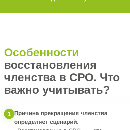
новая СРО откажет по тем же
причинам.
Сроки и репутация в реестре.
5
Сведения об исключении попадают
в открытый реестр. Чем дольше
компания без членства, тем выше
риск потерять текущие контракты.
Восстанавливать допуск стоит как
можно раньше.
Рассчитайте
стоимость допуска
СРО за 1 минуту