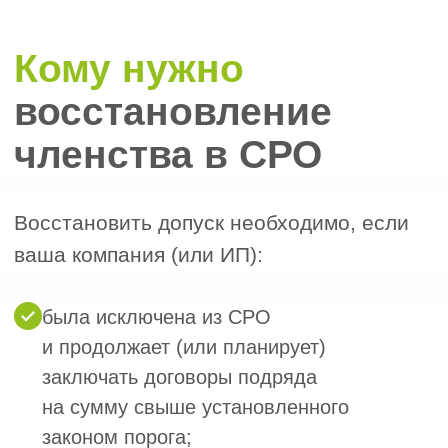
(НРС). С 1 марта 2026 года требования
к их образованию, стажу
и квалификации ужесточены, а для
включения в НРС обязательна
действующая независимая оценка
квалификации (НОК). Если членство
было прекращено из-за нехватки
специалистов или просроченной НОК,
эти основания устраняются в первую
очередь.
Финансовые условия:
2
Погашение задолженности перед
прежней СРО, если членство
прекращено из-за неуплаты
взносов.
Взнос в компенсационный фонд
возмещения вреда (КФ ВВ) —
от 100 000 рублей. При
исключении или добровольном
выходе ранее внесённый взнос