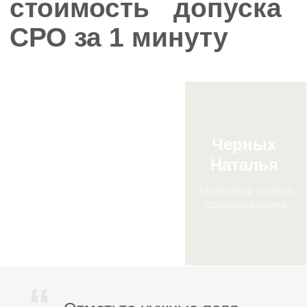
состояла в СРО, которая лишена
статуса и исключена
из государственного реестра;
добровольно вышла из СРО,
а теперь снова выходит на объекты
капитального строительства,
госзаказ или капремонт;
заключает договоры
с региональными операторами
(в том числе с фондами
капитального ремонта).