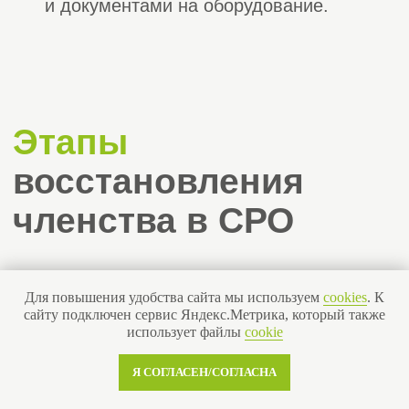
“
«Строй Эксперт» —
аккредитованный представитель, с
нашей командой вы получите
допуск в краткие сроки и без
дополнительных комиссий.
”
Для повышения удобства сайта мы используем
cookies
. К
сайту подключен сервис Яндекс.Метрика, который также
использует файлы
cookie
Евгения
Алина
Я СОГЛАСЕН/СОГЛАСНА
Барышева
Найденова