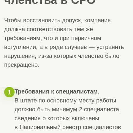
Услуги
Услуги
01 / 6
02 / 6
Строительно-монтажные
Проектны
СРО
СРО на демонтаж,
СРО архитек
снос, ликвидацию
работы
строений
СРО для про
СРО для опасных видов работ
СРО для
СРО пусконаладочные работы
градопланир