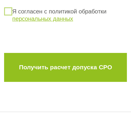
Условия
восстановления
членства в СРО
Чтобы восстановить допуск, компания
должна соответствовать тем же
требованиям, что и при первичном
вступлении, а в ряде случаев — устранить
нарушения, из-за которых членство было
прекращено.
Требования к специалистам.
1
В штате по основному месту работы
должно быть минимум 2 специалиста,
сведения о которых включены
в Национальный реестр специалистов