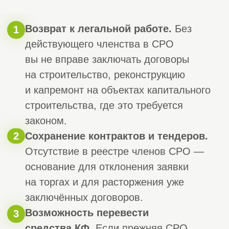
в новую СРО или устранение
оснований для исключения.
Этап 2. Устранение нарушений
2
и подготовка документов
(3−7 дней).
Погашаем задолженности,
доукомплектовываем штат
специалистами НРС, обновляем НОК,
собираем полный пакет: заявление,
учредительные документы, выписку
ЕГРЮЛ (не старше 30 дней), приказы
и подтверждения по специалистам.
Все копии заверяются надлежащим
образом.
Этап 3. Подача заявления
(1 день).
3
Направляем документы в выбранную
СРО. Одновременно оплачиваются
взносы в компенсационные фонды
по выбранному уровню
ответственности либо подаётся
заявление о переводе средств КФ
из прежней СРО (если она лишена