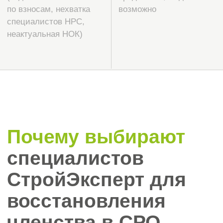
или перевести средства
компенсационного фонда.
Анализ ситуации до начала работы
Сначала разбираемся в причине
прекращения членства и проверяем
статус прежней СРО в реестре. Это
позволяет выбрать правильный
сценарий и не потерять взносы там, где
их ещё можно сохранить.