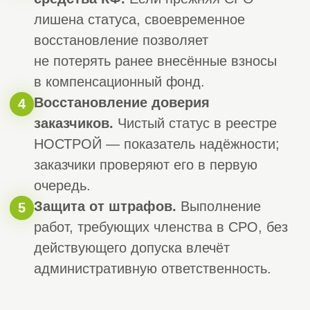
статуса).
Этап 4. Рассмотрение заявки
4
(от нескольких дней до 2 месяцев
по закону).
СРО проверяет
комплектность документов, наличие
специалистов в НРС, поступление
взносов и соответствие требованиям.
При необходимости оперативно
готовим ответы на запросы.
Этап 5. Получение выписки
5
о членстве.
После положительного
решения СРО вносит запись в реестр
членов и выдаёт официальную
выписку. С этого момента допуск
восстановлен — вы снова можете
легально работать и участвовать
в торгах по всей России.
Этап 6. Поддержание статуса.
6
Своевременно вносите членские
взносы, следите за актуальностью
данных специалистов в НРС,