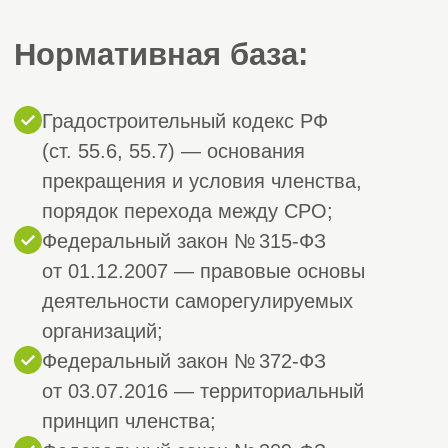
уведомляйте СРО об изменениях.
Это исключит повторное
исключение.
Почему выбирают
СтройЭксперт для
восстановления
членства в СРО:
✅ Полное сопровождение: от анализа
ситуации до выписки из реестра
✅ Знаем, как сохранить или перевести
средства компенсационного фонда
✅ Минимум бюрократии и прозрачный
процесс
✅ Оперативное оформление — от 3