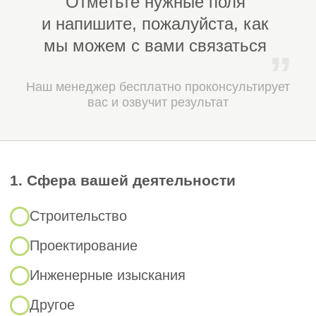
Зачем
восстанавливать
членство в СРО
Возврат к легальной работе.
Без
1
действующего членства в СРО
вы не вправе заключать договоры
на строительство, реконструкцию
и капремонт на объектах капитального
строительства, где это требуется
законом.
Сохранение контрактов и тендеров.
2
Отсутствие в реестре членов СРО —
основание для отклонения заявки
на торгах и для расторжения уже