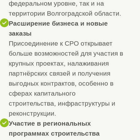
СРО, работающих в Волгоградской
области.
— Сравните условия вступления:
размеры взносов, виды работ,
доступных для выполнения,
требования к кандидатам
и репутацию организации.
— Выбирайте СРО, максимально
соответствующую профилю вашей
деятельности — будь то жилое,
промышленное или коммерческое
строительство.
Подготовка к вступлению:
— Соберите необходимую
документацию: устав предприятия,
ИНН, ОГРН, свежую выписку
из ЕГРЮЛ, сведения
о специалистах и материально-