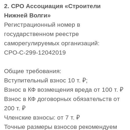
1. Надёжность и деловая
1
репутация СРО
Стаж работы: Организация,
работающая на рынке
длительное время, как
правило, обладает
проверенной репутацией и
устойчивым положением в
отрасли.
Количество участников: Чем
больше компаний состоит в
СРО, тем стабильнее её
компенсационный фонд, а
также выше вероятность
получить оперативную помощь
и поддержку в случае споров
или проверок.
2. Прозрачные финансовые
2