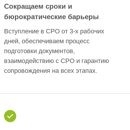
Вступительный взнос 10 т. ₽;
Взнос в КФ возмещения вреда от 100 т. ₽
Взнос в КФ договорных обязательств от
200 т. ₽
Членские взносы: 6 т. ₽ ежемесячно + 8 т.
₽ ежегодно
Точные размеры взносов рекомендуем
уточнять на момент обращения, так как
они зависят от стоимости строительных
работ и вашего уровня ответственности.
2. СРО Ассоциация «Строители
Нижней Волги»
Регистрационный номер в
государственном реестре
саморегулируемых организаций:
СРО-С-299-12042019
Общие требования: