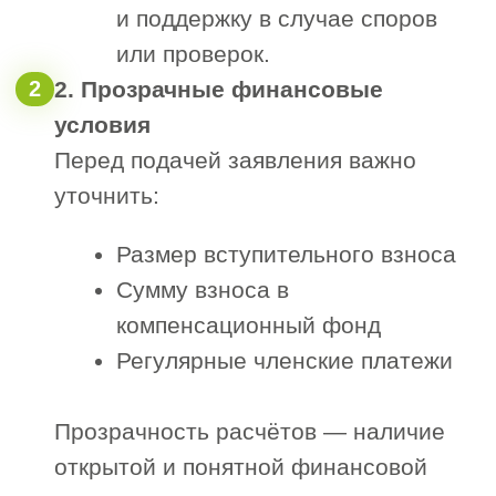
Гостендерах?
Да
Нет
Пока не знаю
4. Есть ли у вас свои специалисты?
Нет
Есть, но не состоят в НРС
Есть и внесены в реестр НРС
Затрудняюсь ответить
5. Как к вам можно обращаться
6. Номер телефона для связи