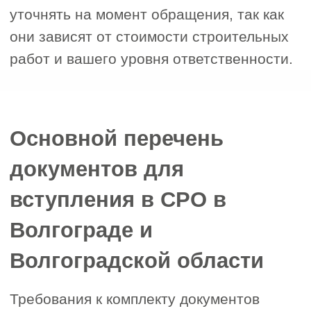
условия
Перед подачей заявления важно
уточнить:
Размер вступительного взноса
Сумму взноса в
компенсационный фонд
Регулярные членские платежи
Прозрачность расчётов — наличие
открытой и понятной финансовой
политики говорит о честности и
порядочности организации.
3. Специализация и соответствие
3
профилю вашей деятельности
Проверьте, включены ли
нужные вам виды работ в
область допуска выбранной
СРО.