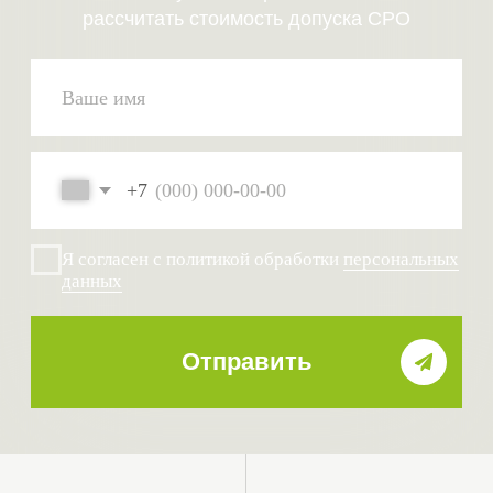
компенсационный
фонд
От 5 000 ₽
0 ₽
вступительный взнос
подготовка
вступительных
документов
Почему выбирают
специалистов
СтройЭксперт для
сопровождения