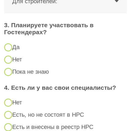
Стандартный пакет включает:
Заполненное заявление на
вступление.
Копии устава, ИНН, ОГРН и
актуальная выписка из ЕГРЮЛ.
Финансовая отчётность за
последний отчётный период.
Документы, подтверждающие
квалификацию персонала, включая
наличие специалистов в НРС.
Подтверждение наличия
технической базы: оборудование,
техника, инструменты и т.п.
Сведения об офисе (договор
аренды или документы о праве
собственности).
Банковские реквизиты и контактные