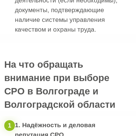
Рассчитайте
стоимость допуска
СРО за 1 минуту
Черных
Наталья
Менеджер отдела
сопровождения
“
Отметьте нужные поля