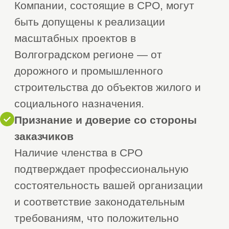
технической базе компании.
2. Сбор и оформление
2
документов
Основной комплект
включает:
— Учредительные документы
организации (устав, ИНН, ОГРН)
— Документы, подтверждающие
квалификацию персонала
(дипломы, удостоверения,
включение в НРС)
— Подтверждение наличия офиса
(договор аренды или документы
о собственности)
— При необходимости —
действующий страховой полис
(если требуется конкретной СРО)
Разработка внутренних