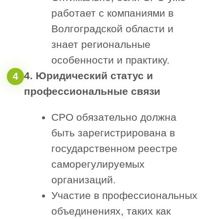
в строительное СРО
в Волгограде
и Волгоградской
области?
Доступ к государственным
контрактам и закупкам
Членство в саморегулируемой
организации (СРО) предоставляет
право участвовать в
государственных и муниципальных
тендерах, в том числе по законам
44-ФЗ и 223-ФЗ, как на
федеральном уровне, так и на
территории Волгоградской области.
Расширение бизнеса и новые
заказы
Присоединение к СРО открывает
больше возможностей для участия в