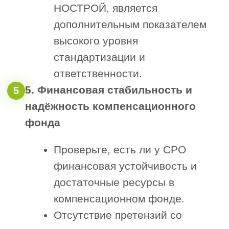
крупных проектах, налаживания
партнёрских связей и получения
выгодных контрактов, особенно в
сферах капитального
строительства, инфраструктуры и
реконструкции.
Участие в региональных
программах строительства
Компании, состоящие в СРО, могут
быть допущены к реализации
масштабных проектов в
Волгоградском регионе — от
дорожного и промышленного
строительства до объектов жилого и
социального назначения.
Признание и доверие со стороны
заказчиков
Наличие членства в СРО
подтверждает профессиональную