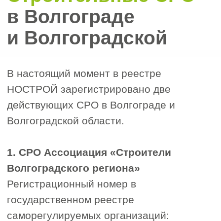
могут немного различаться в
зависимости от конкретной
саморегулируемой организации, но, как
правило, вам потребуется следующий
стандартный набор:
Заявление на вступление в СРО
1
Актуальная выписка из ЕГРЮЛ или
2
ЕГРИП
Копия действующего устава
3
юридического лица
Информация о сотрудниках с
4
подтверждающими документами,
включая: трудовые книжки,
дипломы по специальности,
удостоверения о повышении
квалификации, документы,
подтверждающие наличие
профессиональной квалификации