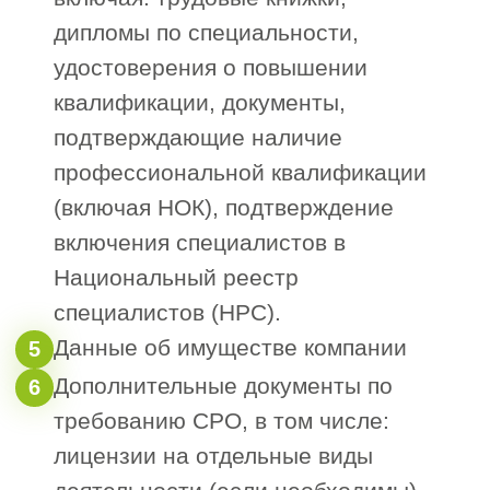
НОСТРОЙ, является
дополнительным показателем
высокого уровня
стандартизации и
ответственности.
5. Финансовая стабильность и
5
надёжность компенсационного
фонда
Проверьте, есть ли у СРО
финансовая устойчивость и
достаточные ресурсы в
компенсационном фонде.
Отсутствие претензий со
стороны контролирующих
органов, а также надёжный
резервный фонд — это залог
того, что организация сможет
защитить своих членов даже в
случае форс-мажоров.