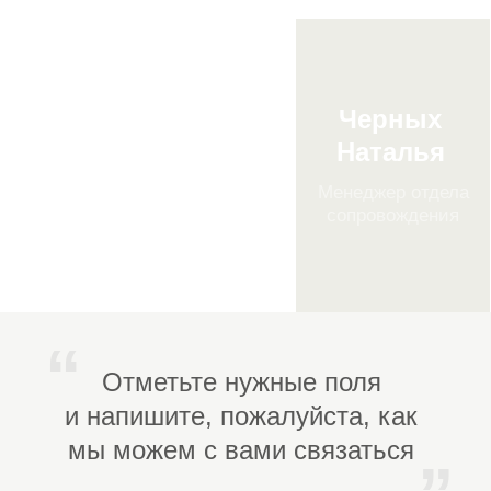
СРО:
Градостроительный кодекс РФ (№
1
190-ФЗ) — базовый документ,
регулирующий допуск к
строительным видам работ и
деятельность СРО.
Федеральный закон № 315-ФЗ от
2
01.12.2007 — определяет правила
создания, функционирования и
контроля за СРО.
Федеральный закон № 372-ФЗ от
3
03.07.2016 — закрепляет
обязательность вступления в СРО
в регионе регистрации
юридического лица (в данном
случае — Волгоградская область).