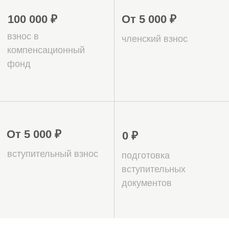
вступления в СРО
в Волгограде и
Волгоградской
области?
15 лет на рынке СРО, более
5000 успешных вступлений
во всех регионах РФ
Наша команда имеет 15-ти летний
опыт работы в сфере СРО и знает все
тонкости процесса вступления.