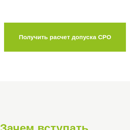
Все копии документов должны быть
нотариально заверены или заверены
подписью и печатью организации.
Уточняйте актуальный перечень
перед подачей — требования могут
меняться в зависимости от СРО.
Хотите вступить в СРО в
Волгоградской области?
Мы поможем вам пройти весь путь — от
сбора документов до официального
вступления. Оформим всё быстро,
грамотно и с учётом всех действующих
требований.