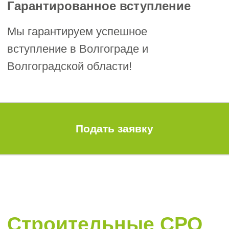
Вступительный взнос 10 т. ₽;
Взнос в КФ возмещения вреда от 100 т. ₽
Взнос в КФ договорных обязательств от
200 т. ₽
Членские взносы: от 7 т. ₽
Точные размеры взносов рекомендуем
уточнять на момент обращения, так как
они зависят от стоимости строительных
работ и вашего уровня ответственности.
Основной перечень
документов для
вступления в СРО в
Волгограде и
Волгоградской области
Требования к комплекту документов