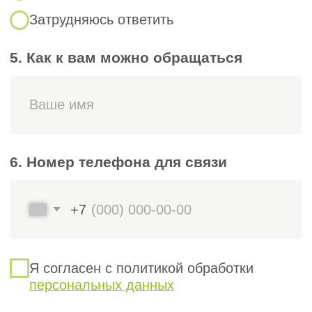
данные организации.
Приказы о назначении
руководителя и главного
бухгалтера.
Дополнительно могут потребоваться:
Согласие на обработку
персональных данных.
Документы, подтверждающие
наличие системы управления
качеством и охраны труда.
Страховой полис (если его наличие
предусмотрено правилами
конкретной СРО).
!
Важно!