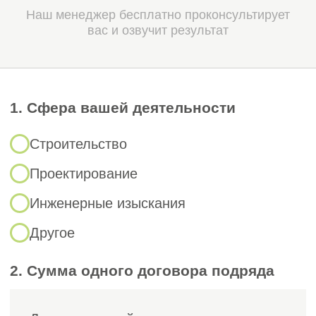
Подзаконные нормативы:
Приказ Минстроя РФ № 688/пр —
1
устанавливает порядок
формирования и ведения
Национального реестра
специалистов (НРС), куда должны
быть внесены ключевые
специалисты компании для допуска
к определённым видам работ.
Какие документы
понадобятся для
вступления в СРО
в Волгограде
и Волгоградской области?