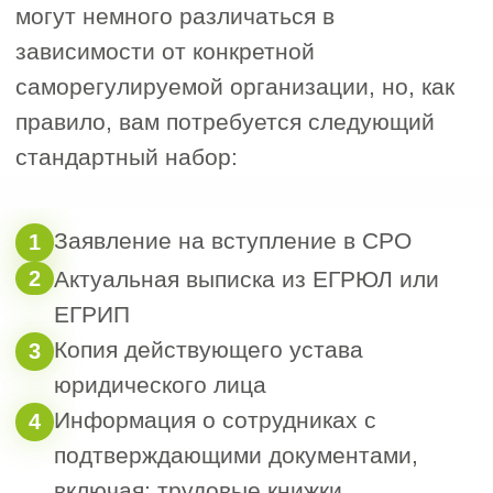
Некоторые организации
ориентированы на жилое
строительство, другие — на
промышленность или
инфраструктурные объекты.
Оптимально, если СРО уже
работает с компаниями в
Волгоградской области и
знает региональные
особенности и практику.
4. Юридический статус и
4
профессиональные связи
СРО обязательно должна
быть зарегистрирована в
государственном реестре
саморегулируемых
организаций.
Участие в профессиональных
объединениях, таких как