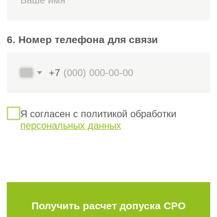
СРО.
СРО может запросить
дополнительные документы для
подтверждения сведений о работе
специалистов, по основному месту
работы и стажу работы по
специальности;
Сведения о производственно-
технической базе;
Сведения о строительной
деятельности. Предоставляются за
предыдущий год в соответствии с
Положением «О требованиях к
членам Союза СРО «ОСП»
(приложение 8);