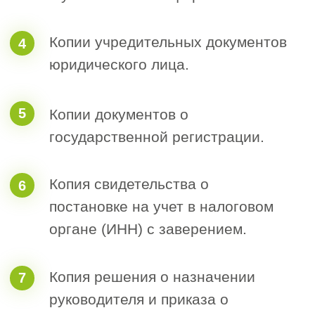
Как мы
предоставляем
услугу:
Вы отправляете нам карточку
1
компании для выставления счетов.
Предоставляете сканированные
2
копии учредительных документов.
Оплачиваете счета, страховку и
3
взносы. Важно: все выплаты
проходят напрямую в СРО, кроме
выплат за консалтинговые услуги