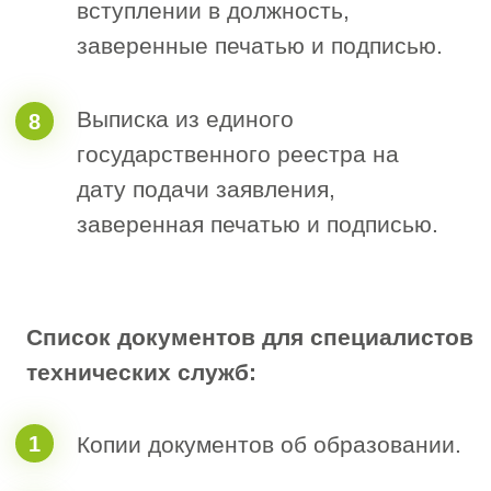
по сбору документов.
Мы проверяем все документы и
4
подготавливаем необходимые
бланки (при необходимости
подбираем специалистов НРС).
Вы подписываете все необходимые
5
документы.
Самостоятельно направляем их в
6
СРО, вносим в случае
необходимости правки и получаем
выписку.
Стоимость ваших затрат, при
вступлении в СРО Алтая и Алтайского
края зависит от:
Условий и требований, выбранного
вами совместно с нашими