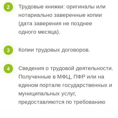
специалистами СРО.
Выбранного уровня
ответственности.
Плана строительной компании по
дальнейшему участию в торгах по
44-ФЗ и 223-ФЗ.
Типа объектов, планируемых к
строительству (обычные или
опасные).
Наличия у строительной компании
собственных специалистов НРС или
Оставить заявку
необходимости поиска подходящих.
Полный
список услуг
компании «Строй