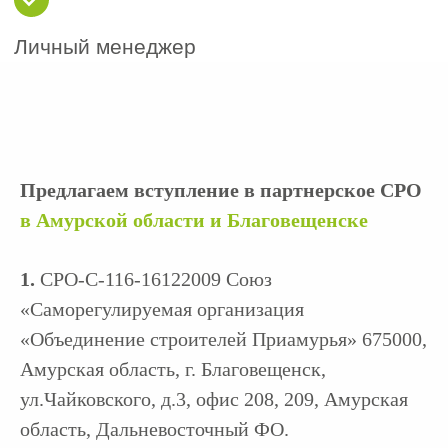
Регистрация по месту
1
Предлагаем вступление в партнерское СРО
деятельности:
в Амурской области и Благовещенске
С 2017 года вступление возможно
только в СРО, расположенной в
регионе официальной регистрации
1.
СРО-С-116-16122009 Союз
компании. Например, строительная
«Саморегулируемая организация
компания из Амурской области не
«Объединение строителей Приамурья» 675000,
может вступить в СРО из другого
региона РФ, кроме случаев, когда в
Амурская область, г. Благовещенск,
субъекте регистрации отсутствует
ул.Чайковского, д.3, офис 208, 209, Амурская
региональное СРО.
область, Дальневосточный ФО.