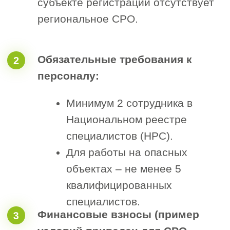
При самостоятельном оформлении
процесс может занять более месяца,
при обращении в специализированные
компании, например, СтройЭксперт срок
сокращается
до 2-14 дней.
Для ИП и организаций, работающих как
субподрядчики или с бюджетом менее 3
млн ₽, членство в СРО не обязательно.
Рассчитайте
стоимость допуска
СРО за 1 минуту