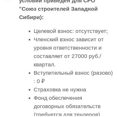
Черных
Наталья
Менеджер отдела
сопровождения
“
Отметьте нужные поля
и напишите, пожалуйста, как
мы можем с вами связаться
”
Наш менеджер бесплатно проконсультирует
вас и озвучит результат
1. Сфера вашей деятельности
Строительство