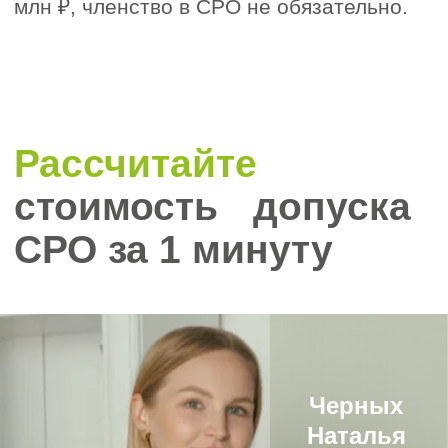
Заявление на имя руководителя
2
СРО (различные бланки для
юридических лиц и ИП).
Согласие на обработку
3
персональных данных (для
индивидуальных предпринимателей)
в установленной форме.
Копии учредительных документов
4
юридического лица.
5
Копии документов о
государственной регистрации.
Копия свидетельства о
6
постановке на учет в налоговом
органе (ИНН) с заверением.