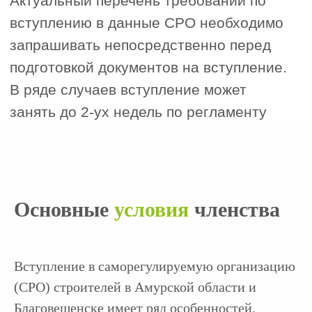
Вступительный взнос (разово)
: 0 ₽
Страховка не нужна
Фонд обеспечения
договорных обязательств
(требуется для тендеров)
*(информация актуальна на март
2025 года)*
Основные
условия
членства
Вступление в саморегулируемую организацию
(СРО) строителей в Амурской области и
Подготовку документов, согласно
1
Благовещенске имеет ряд особенностей,
требованиям СРО.