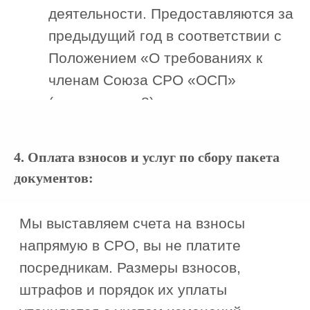
по всей России
уже более
7000 клиентов
14 лет
>
Главная
Наша команда
Команда
профессионалов и
4. Оплата взносов и услуг по сбору пакета
опытных экспертов
документов:
50+
Сотрудников
18+
СРО экспертов