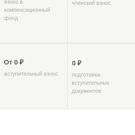
дней.
Эксперты НРС (внесение в реестр, помощь
в выборе квалифицированных
специалистов)
Бесплатное юридическое
сопровождение
Поддержка после получения
допуска (проверки, оперативное
внесение изменений)