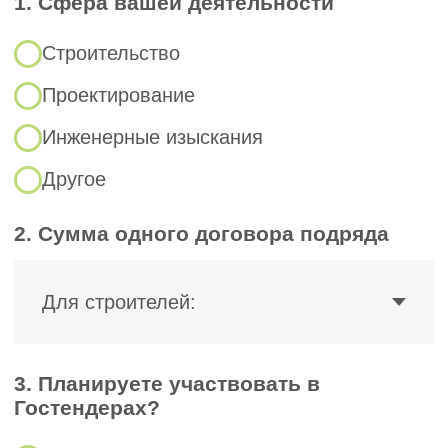
одного месяца).
Копии трудовых договоров.
3
Сведения о трудовой деятельности.
4
Полученные в МФЦ, ПФР или на
едином портале государственных и
муниципальных услуг,
предоставляются по требованию
СРО.
Наши специалисты, имея 15-летний опыт
в СРО-консалтинге, помогут убедиться в
полноте, правильности и достоверности
представленного пакета документов и
помогут согласовать его с сотрудниками
СРО. Если ваша организация планирует