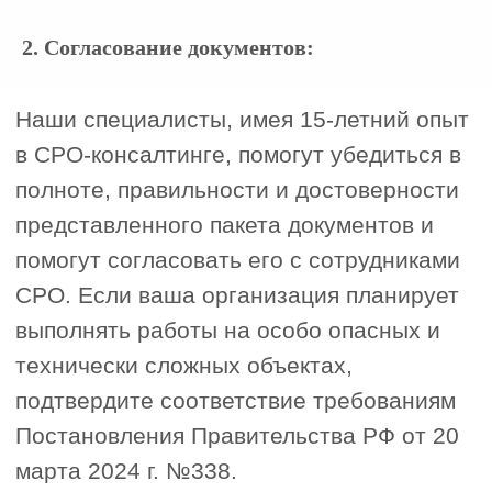
Эксперт»
2. Согласование документов:
Листай вправо
Услуги
Услуги
01 / 6
02 / 6
Строительно-монтажные
Проектны
СРО
СРО на демонтаж,
СРО архитек
снос, ликвидацию
работы
строений
СРО для про
СРО для опасных видов работ
СРО для
СРО пусконаладочные работы
градопланир