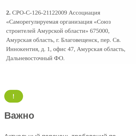
Обязательные требования к
2
2.
СРО-С-126-21122009 Ассоциация
персоналу:
«Саморегулируемая организация «Союз
Минимум 2 сотрудника в
строителей Амурской области» 675000,
Национальном реестре
специалистов (НРС).
Амурская область, г. Благовещенск, пер. Св.
Для работы на опасных
Иннокентия, д. 1, офис 47, Амурская область,
объектах – не менее 5
Дальневосточный ФО.
квалифицированных
специалистов.
Финансовые взносы (пример
3
условий приведен для СРО
"Союз строителей Западной
Сибири):
Целевой взнос: отсутствует;
Членский взнос зависит от
уровня ответственности и
составляет от 27000 руб./
квартал.