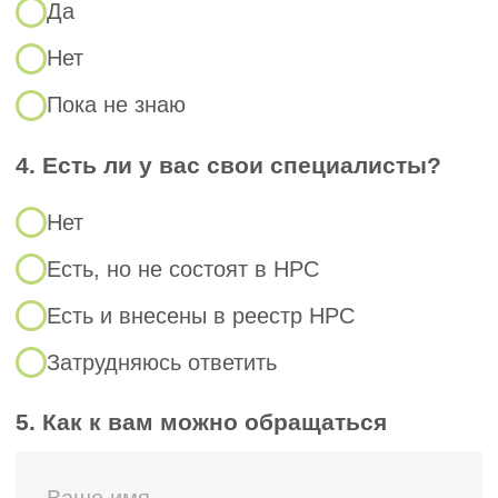
выполнять работы на особо опасных и
технически сложных объектах,
подтвердите соответствие требованиям
Постановления Правительства РФ от 20
марта 2024 г. №338.
Для консультаций обращайтесь к нашим
экспертам по телефону: 8-800-350-88-67.
После внесения ваших специалистов в
НРС пакет документов будет рассмотрен
на Совете Ассоциации. Если по какой-
либо причине ваши специалисты не
подходят под критерии СРО,
«СтройЭксперт» поможет с поиском
новых специалистов НРС, полностью
отвечающих критериям СРО для
трудоустройства. Мы гарантируем
положительное решение о вступлении в