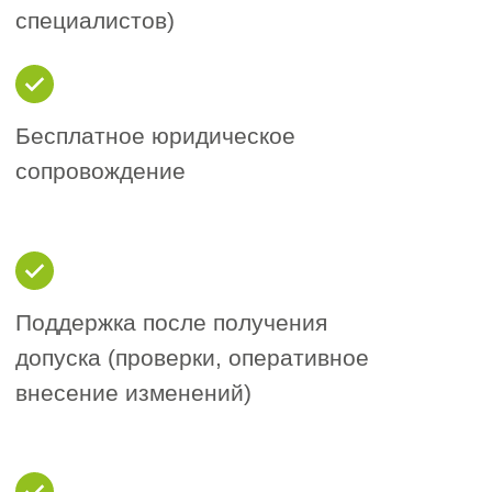
!
Важно
Актуальный перечень требований по
вступлению в данные СРО необходимо
запрашивать непосредственно перед
подготовкой документов на вступление.
В ряде случаев вступление может
занять до 2-ух недель по регламенту
СРО.