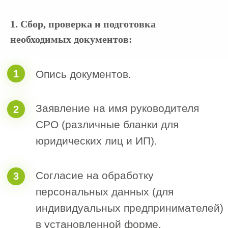
Ассоциации и выписку из протокола
заседания Совета Ассоциации о
1. Сбор, проверка и подготовка
вашем приеме в члены. Проверяйте
запись о внесении на официальном
необходимых документов:
сайте НОСТРОЙ.