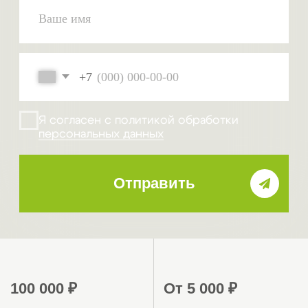
От 0 ₽
0 ₽
вступительный взнос
подготовка
вступительных
документов
Преимущества
работы с нами
Получение допуска СРО в Амурской
области и Благовещенске от 3 до 7