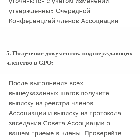
17+
Менеджера по работе с клиентами
“
«Строй Эксперт» —
аккредитованный представитель,
с нашей командой вы получите
5. Получение документов, подтверждающих
допуск в краткие сроки и без
членство в СРО:
дополнительных комиссий.
”