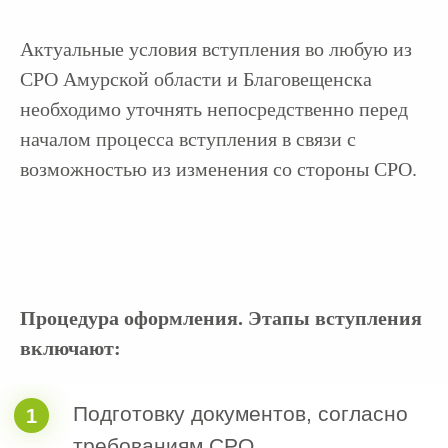
Проектирование
Инженерные изыскания
Актуальные условия вступления во любую из
Другое
СРО Амурской области и Благовещенска
2. Сумма одного договора подряда
необходимо уточнять непосредственно перед
началом процесса вступления в связи с
возможностью из изменения со стороны СРО.
3. Планируете участвовать в
Гостендерах?
Да
Нет
Процедура оформления. Этапы вступления
Пока не знаю
включают:
4. Есть ли у вас свои специалисты?
Нет
Есть, но не состоят в НРС