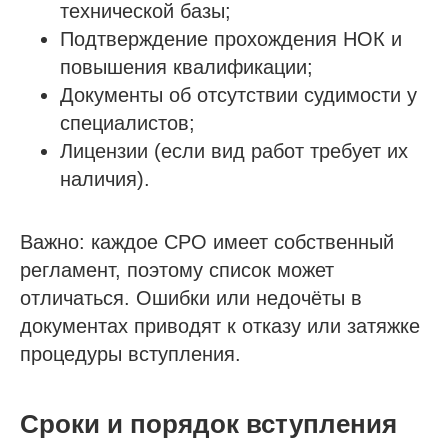
технической базы;
Пройти отбор на тендеры в ФКР
Подтверждение прохождения НОК и
Актуальные отборы ФКР в вашем регионе
повышения квалификации;
Документы об отсутствии судимости у
Лицензии
специалистов;
Лицензия МЧС
Лицензии (если вид работ требует их
Лицензия Минкультуры
наличия).
Лицензия на лом металлов
Важно: каждое СРО имеет собственный
О компании
регламент, поэтому список может
Гарантии
отличаться. Ошибки или недочёты в
документах приводят к отказу или затяжке
Наша команда
процедуры вступления.
Новости
Отзывы
Вопросы
Сроки и порядок вступления
Контакты