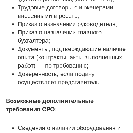
Напишите нам в мессенджер
Трудовые договоры с инженерами,
внесёнными в реестр;
Приказ о назначении руководителя;
Приказ о назначении главного
Услуги
бухгалтера;
Строительно-монтажные СРО
Документы, подтверждающие наличие
Проектные СРО
опыта (контракты, акты выполненных
Изыскания СРО
работ) — по требованию;
Специалисты НРС для СРО
Доверенность, если подачу
Независимая оценка квалификации (НОК)
осуществляет представитель.
Покупка готовой компании (ООО)
Продажа готовой компании (ООО)
Возможные дополнительные
требования СРО:
Доп услуги
Получить аккредитацию ФКР
Сведения о наличии оборудования и