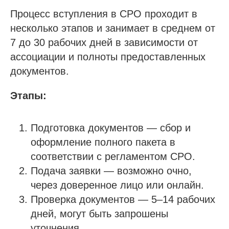
Процесс вступления в СРО проходит в
несколько этапов и занимает в среднем от
7 до 30 рабочих дней в зависимости от
Получить бесплатную консультацию
ассоциации и полноты предоставленных
документов.
ИНН 110502949715
ОГРНИП 319470400025151
Этапы:
© 2013-2026 Все права защищены
Подготовка документов — сбор и
Политика конфиденциальности
оформление полного пакета в
Согласие на обработку персональных данных
Согласие на рекламную рассылку
соответствии с регламентом СРО.
Подача заявки — возможно очно,
через доверенное лицо или онлайн.
Проверка документов — 5–14 рабочих
дней, могут быть запрошены
уточнения.