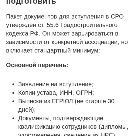
подготовить
Пакет документов для вступления в СРО
утверждён ст. 55.6 Градостроительного
кодекса РФ. Он может варьироваться в
зависимости от конкретной ассоциации, но
включает стандартный минимум:
Проспект Обуховской обороны, д.271, лит.
«А», БЦ «Обуховъ-центр», оф. 1109
Основной перечень:
sro@sro-nostroy-nopriz.ru
Заявление на вступление;
8-800-350-88-67
Копии устава, ИНН, ОГРН;
9:00 - 18:00 Пн-Пт
Выписка из ЕГРЮЛ (не старше 30
дней);
Сообщество в Telegram
Документы, подтверждающие
@sro_nostroy_nopriz1
квалификацию сотрудников (дипломы,
удостоверения, сведения из НРС);