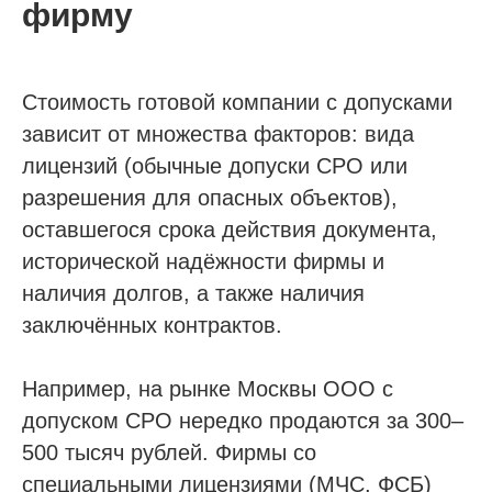
фирму
Напишите нам в мессенджер
Стоимость готовой компании с допусками
Услуги
зависит от множества факторов: вида
лицензий (обычные допуски СРО или
Строительно-монтажные СРО
разрешения для опасных объектов),
Проектные СРО
оставшегося срока действия документа,
Изыскания СРО
исторической надёжности фирмы и
Специалисты НРС для СРО
наличия долгов, а также наличия
Независимая оценка квалификации (НОК)
заключённых контрактов.
Покупка готовой компании (ООО)
Продажа готовой компании (ООО)
Например, на рынке Москвы ООО с
допуском СРО нередко продаются за 300–
Доп услуги
500 тысяч рублей. Фирмы со
Получить аккредитацию ФКР
специальными лицензиями (МЧС, ФСБ)