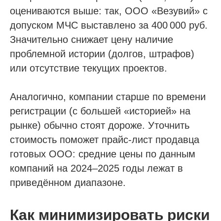
Пройти отбор на тендеры в ФКР
оцениваются выше: так, ООО «Везувий» с
Актуальные отборы ФКР в вашем регионе
допуском МЧС выставлено за 400 000 руб.
Значительно снижает цену наличие
Лицензии
проблемной истории (долгов, штрафов)
или отсутствие текущих проектов.
Лицензия МЧС
Лицензия Минкультуры
Аналогично, компании старше по времени
Лицензия на лом металлов
регистрации (с большей «историей» на
рынке) обычно стоят дороже. Уточнить
О компании
стоимость поможет прайс-лист продавца
Гарантии
готовых ООО: средние цены по данным
Наша команда
компаний на 2024–2025 годы лежат в
Новости
приведённом диапазоне.
Отзывы
Вопросы
Как минимизировать риски
Контакты