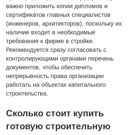
важно приложить копии дипломов и
сертификатов главных специалистов
(инженеров, архитекторов), поскольку их
наличие входит в необходимые
требования к фирме в стройке.
Рекомендуется сразу согласовать с
Проспект Обуховской обороны, д.271, лит.
контролирующими органами перечень
«А», БЦ «Обуховъ-центр», оф. 1109
документов, чтобы обеспечить
sro@sro-nostroy-nopriz.ru
непрерывность права организации
работать на объектах капитального
8-800-350-88-67
строительства.
9:00 - 18:00 Пн-Пт
Сколько стоит купить
Сообщество в Telegram
@sro_nostroy_nopriz1
готовую строительную