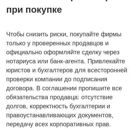
при покупке
Получить бесплатную консультацию
Чтобы снизить риски, покупайте фирмы
только у проверенных продавцов и
ИНН 110502949715
ОГРНИП 319470400025151
официально оформляйте сделку через
нотариуса или банк-агента. Привлекайте
юристов и бухгалтеров для всесторонней
© 2013-2026 Все права защищены
Политика конфиденциальности
проверки компании до подписания
Согласие на обработку персональных данных
договора. В соглашении пропишите все
Согласие на рекламную рассылку
обязательства продавца: отсутствие
долгов, корректность бухгалтерии и
правоустанавливающих документов,
передачу всех корпоративных прав.