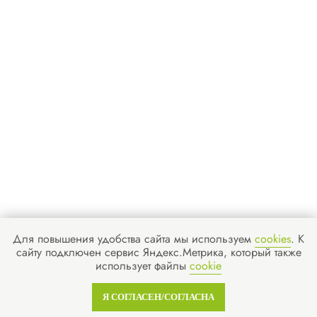
О компании
Гарантии
Наша команда
Новости
Отзывы
Вопросы
Контакты
Получить бесплатную консультацию
Для повышения удобства сайта мы используем
cookies
. К
сайту подключен сервис Яндекс.Метрика, который также
ИНН 110502949715
ОГРНИП 319470400025151
использует файлы
cookie
Я СОГЛАСЕН/СОГЛАСНА
© 2013-2026 Все права защищены