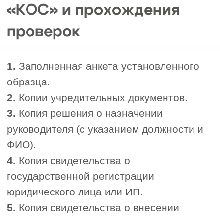
Зачем вступать
в
строительное СРО в
Петрозаводске и
Республике
Карелия?
Членство в саморегулируемой
организации (СРО) даёт строительным
компаниям и индивидуальным
предпринимателям целый ряд
преимуществ, которые помогают
развивать бизнес и укреплять позиции на
рынке.
1. Легальный допуск к