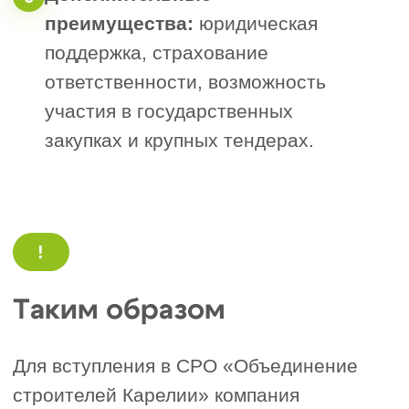
16.
Сведения о системе охраны труда и
технике безопасности (приказ,
инструкции, перечень мероприятий).
Рассчитайте
стоимость допуска
СРО за 1 минуту
Черных
Наталья
Менеджер отдела
сопровождения