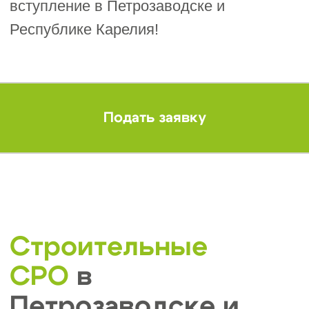
установленным стандартам Ассоциации.
Ключевые условия
участия включают:
Региональность:
вступление в СРО
1
возможно только по месту
регистрации компании или ИП.
Организации, зарегистрированные в
Петрозаводске или Республике
Карелия, могут вступать только в
региональные саморегулируемые
организации данного субъекта.
Профильная деятельность:
2
компания или предприниматель
должны осуществлять работы,
связанные со строительством,