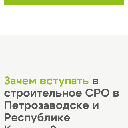
СРО;
Статьёй 55.6 Градостроительного
2
кодекса, в которой указаны
минимальные требования для
вступления в СРО;
Региональными нормативами,
3
согласно которым СРО и компания
должны быть зарегистрированы в
одном субъекте РФ — в данном
случае в Республике Карелия.
Эти документы помогут определить, в
какую именно организацию следует
вступить и какие требования
необходимо соблюсти для законной
деятельности в строительной сфере
Петрозаводска и региона.