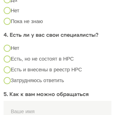
вступления в СРО в
Петрозаводске и
Республике Карелия
Чтобы разобраться в требованиях и
порядке вступления в строительное СРО,
необходимо опираться на действующее
законодательство:
Федеральный закон № 315-ФЗ от
1
01.12.2007 г. — регулирует
деятельность саморегулируемых
организаций, порядок вступления и
обязанности членов.
Градостроительный кодекс РФ №
2
190-ФЗ от 29.12.2004 г. — статьи
55.1–55.20 определяют принципы
саморегулирования в строительстве.