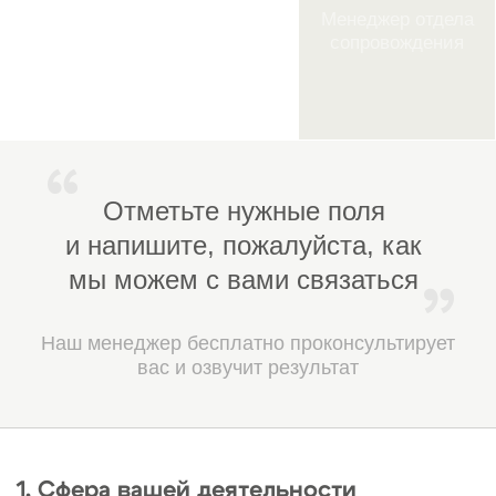
Многие СРО предоставляют
бесплатные шаблоны документов,
юридические консультации и
другие сервисы.
6. Защита интересов членов
Ассоциации СРО представляют
интересы своих участников в
государственных структурах и
надзорных органах, помогают в
разрешении спорных ситуаций и
отстаивают права компаний на
региональном и федеральном
уровнях.
7. Повышение репутации и
доверия
Наличие членства в строительном
СРО — это знак качества и
надёжности, подтверждающий,
что компания работает в
соответствии с законодательством