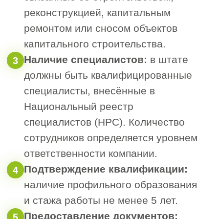
₽
Точные суммы рекомендуется уточнять
при обращении, так как они могут
зависеть от стоимости строительных
работ и уровня ответственности
организации.
Страховая сумма рассчитывается исходя
из объемов контрактов за предыдущий
год — 5% от общей стоимости. Если
объемов работ не было, страхование не
требуется.
Перечень документов
для вступления в
Ассоциацию СРО