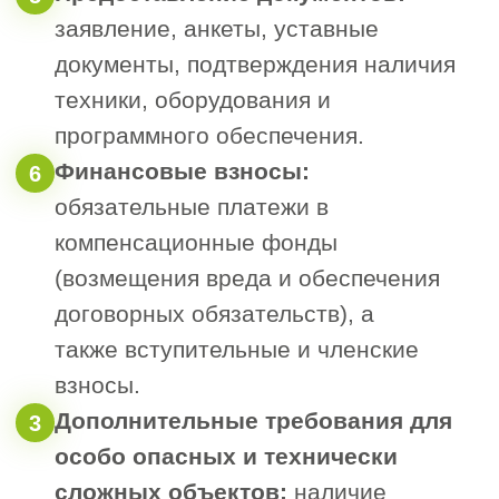
«КОС» и прохождения
проверок
1.
Заполненная анкета установленного
образца.
2.
Копии учредительных документов.
3.
Копия решения о назначении
руководителя (с указанием должности и
ФИО).
4.
Копия свидетельства о
государственной регистрации
юридического лица или ИП.
5.
Копия свидетельства о внесении
изменений в ЕГРЮЛ.
6.
Выписка из ЕГРЮЛ или реестра ИП (не
старше одного месяца, можно получить
на сайте ФНС).
7.
Копия свидетельства о постановке на
учёт в налоговом органе.