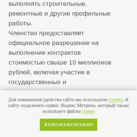
1. Подготовительный этап
1
На первом этапе необходимо
подготовить базовый пакет
документов. В него входят:
Устав компании, ИНН, ОГРН;
Актуальная выписка из ЕГРЮЛ;
Сведения о
квалифицированных
специалистах (образование,
опыт работы, включение в
НРС);
Информация о материально-
Для повышения удобства сайта мы используем
cookies
. К
технической базе — наличии
сайту подключен сервис Яндекс.Метрика, который также
оборудования, техники,
использует файлы
cookie
офисных помещений.
2. Формирование и оформление
2
Я СОГЛАСЕН/СОГЛАСНА
пакета документов