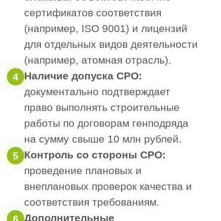
8.
Информационное письмо о
присвоении кодов ОКПО (с заверением).
9.
Документы, подтверждающие
квалификацию специалистов (копии
дипломов, удостоверений, трудовых
книжек).
10.
Информация о наличии помещений,
зданий, техники и оборудования (копии
договоров аренды и владения).
11.
Сведения о системе контроля
качества выполняемых работ.
12.
Подтверждение уплаты взносов в
компенсационные фонды.
13.
Копия договора обязательного
страхования гражданской
ответственности в строительстве.
14.
Подтверждение включения
специалистов в Национальный реестр.
15.
Годовой отчёт о деятельности
компании.