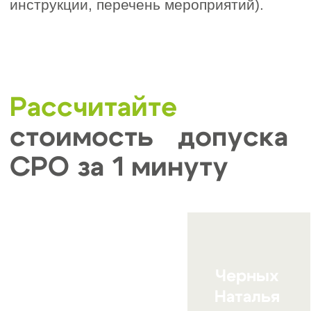
4. Повышение квалификации и
развитие специалистов
СРО регулярно организуют
обучающие программы, семинары
и вебинары, направленные на
повышение квалификации
сотрудников. Также специалисты
компаний-членов включаются в
Национальный реестр
специалистов (НРС), что
укрепляет репутацию компании.
5. Экономия и специальные
условия
Членство открывает доступ к
льготным условиям
сотрудничества с партнёрами
СРО, скидкам на
профессиональные услуги и
инструментам для бизнеса.