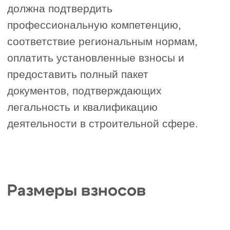
“
Отметьте нужные поля
и напишите, пожалуйста, как
мы можем с вами связаться
”
Наш менеджер бесплатно проконсультирует
вас и озвучит результат
1. Сфера вашей деятельности
Строительство
Проектирование
Инженерные изыскания
Другое
2. Сумма одного договора подряда