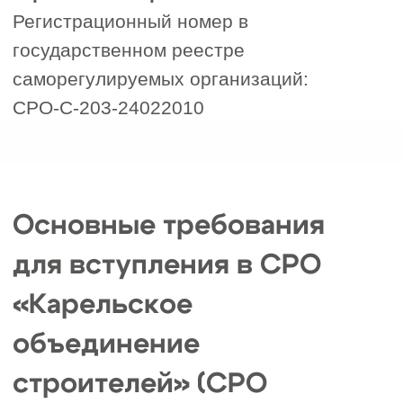
обязательные платежи в
компенсационные фонды
(возмещения вреда и обеспечения
договорных обязательств), а
также вступительные и членские
взносы.
Дополнительные требования для
3
особо опасных и технически
сложных объектов:
наличие
сертификатов соответствия
(например, ISO 9001) и лицензий
для отдельных видов деятельности
(например, атомная отрасль).
Наличие допуска СРО:
4
документально подтверждает
право выполнять строительные
работы по договорам генподряда
на сумму свыше 10 млн рублей.
Контроль со стороны СРО:
5
проведение плановых и