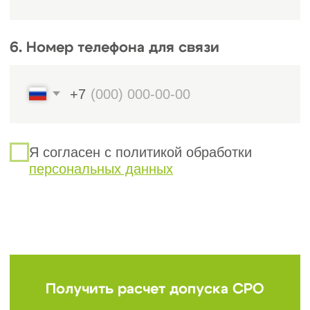
Федеральные законы № 148-ФЗ
3
(2008 г.) и № 240-ФЗ (2010 г.) —
вносят изменения в
Градостроительный кодекс,
касающиеся деятельности СРО.
Постановления Правительства РФ
4
— устанавливают правила
функционирования
компенсационных фондов и
порядок допуска к работам.
Также стоит
ознакомиться с:
Приказом Минрегионразвития №
1
624, где приведён перечень работ,
требующих обязательного допуска