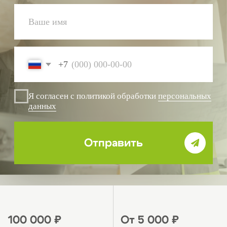
От 5 000 ₽
0 ₽
вступительный взнос
подготовка
вступительных
документов
Почему выбирают
специалистов
«СтройЭксперт»
для сопровождения
вступления в СРО в