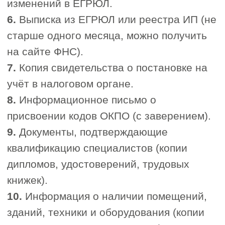
строительной деятельности
Участие в СРО — это
подтверждение законного права
выполнять строительные,
ремонтные и другие профильные
работы.
Членство предоставляет
официальное разрешение на
выполнение контрактов
стоимостью свыше 10 миллионов
рублей, включая участие в
государственных и
муниципальных тендерах, что
открывает путь к крупным
проектам на территории
Республики Карелия и за её
пределами.
2. Участие в компенсационных
фондах
Каждое СРО формирует