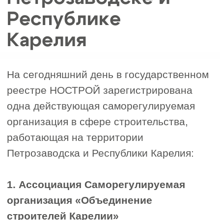
реконструкцией, капитальным
ремонтом или сносом объектов
капитального строительства.
Наличие специалистов:
в штате
3
должны быть квалифицированные
специалисты, внесённые в
Национальный реестр
специалистов (НРС). Количество
сотрудников определяется уровнем
ответственности компании.
Подтверждение квалификации:
4
наличие профильного образования
и стажа работы не менее 5 лет.
Предоставление документов:
5
заявление, анкеты, уставные
документы, подтверждения наличия
техники, оборудования и
программного обеспечения.
Финансовые взносы:
6