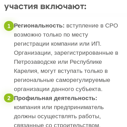
оплатить установленные взносы и
предоставить полный пакет
документов, подтверждающих
легальность и квалификацию
деятельности в строительной сфере.
Размеры взносов
Вступительный взнос: 10 000 ₽
Взнос в компенсационный фонд
возмещения вреда: от 100 000 ₽
Взнос в компенсационный фонд
договорных обязательств: от 200
000 ₽
Членские взносы: 3 000 ₽
ежемесячно и целевой взнос 8 000