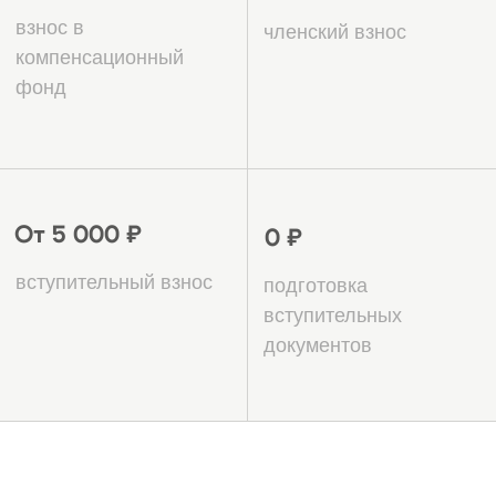
Петрозаводске и
Республике
Карелия?
15 лет на рынке СРО, более 5000
успешных вступлений во всех
регионах РФ
Наша команда имеет 15-ти летний
опыт работы в сфере СРО и знает все
тонкости процесса вступления.