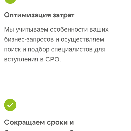
Строительные
СРО
в
Петрозаводске и
Республике
Карелия
На сегодняшний день в государственном
реестре НОСТРОЙ зарегистрирована
одна действующая саморегулируемая
организация в сфере строительства,
работающая на территории
Петрозаводска и Республики Карелия:
1. Ассоциация Саморегулируемая
организация «Объединение
строителей Карелии»
Регистрационный номер в
государственном реестре
саморегулируемых организаций: