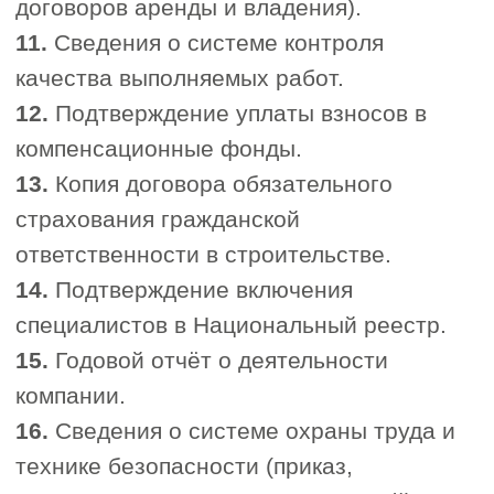
компенсационные фонды, которые
обеспечивают защиту клиентов и
партнёров от возможных убытков,
вызванных нарушениями со
стороны членов организации. Это
снижает финансовые риски и
повышает доверие к вашей
компании.
3. Юридическая и экспертная
поддержка
Члены СРО получают доступ к
правовой, консультационной и
информационной помощи.
Ассоциация помогает с
вопросами страхования
ответственности, оформления
документов, соблюдения
стандартов и других аспектов
профессиональной
деятельности.