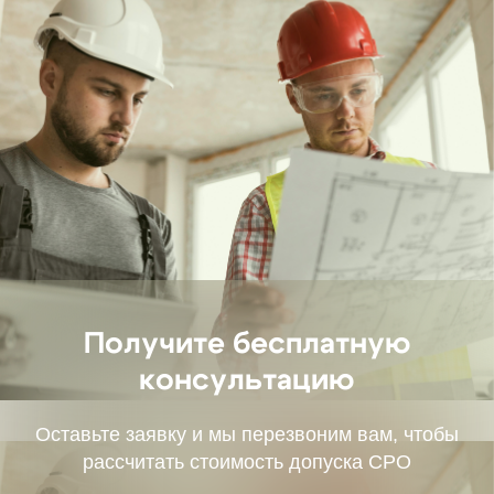
Оставьте заявку и мы перезвоним вам, чтобы
рассчитать стоимость допуска СРО
+7
Я согласен с политикой обработки
персональных
данных
Отправить
100 000 ₽
От 5 000 ₽
взнос в
членский взнос
компенсационный
фонд