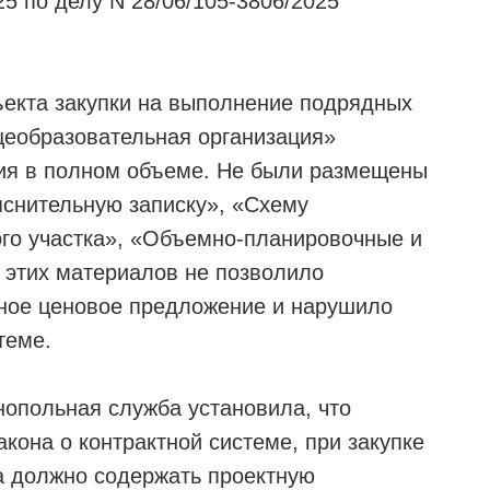
5 по делу N 28/06/105-3806/2025
ъекта закупки на выполнение подрядных
щеобразовательная организация»
ция в полном объеме. Не были размещены
снительную записку», «Схему
го участка», «Объемно-планировочные и
 этих материалов не позволило
ное ценовое предложение и нарушило
теме.
опольная служба установила, что
Закона о контрактной системе, при закупке
а должно содержать проектную