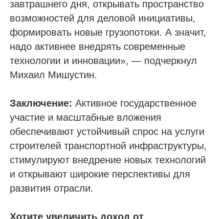
завтрашнего дня, открывать пространство
8-800-350-88-67
возможностей для деловой инициативы,
9:00 - 18:00 Пн-Пт
формировать новые грузопотоки. А значит,
надо активнее внедрять современные
Сообщество в Telegram
технологии и инновации», — подчеркнул
@sro_nostroy_nopriz1
Михаил Мишустин.
Напишите нам в мессенджер
Заключение:
Активное государственное
участие и масштабные вложения
обеспечивают устойчивый спрос на услуги
Услуги
строителей транспортной инфраструктуры,
стимулируют внедрение новых технологий
Строительно-монтажные СРО
и открывают широкие перспективы для
Проектные СРО
развития отрасли.
Изыскания СРО
Специалисты НРС для СРО
Хотите увеличить доход от
Независимая оценка квалификации (НОК)