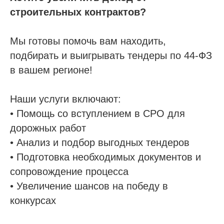
строительных контрактов?
Покупка готовой компании (ООО)
Продажа готовой компании (ООО)
Мы готовы помочь вам находить,
подбирать и выигрывать тендеры по 44-ФЗ
Доп услуги
в вашем регионе!
Получить аккредитацию ФКР
Пройти отбор на тендеры в ФКР
Наши услуги включают:
Актуальные отборы ФКР в вашем регионе
• Помощь со вступлением в СРО для
дорожных работ
Лицензии
• Анализ и подбор выгодных тендеров
• Подготовка необходимых документов и
Лицензия МЧС
сопровождение процесса
Лицензия Минкультуры
• Увеличение шансов на победу в
Лицензия на лом металлов
конкурсах
О компании