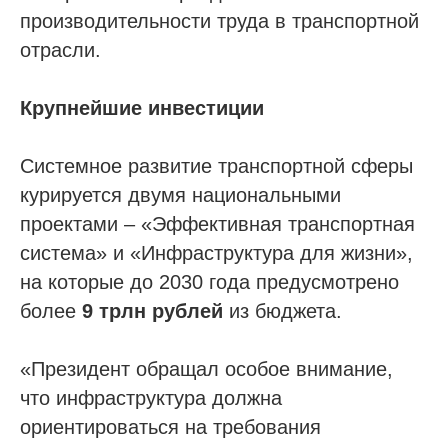
производительности труда в транспортной
отрасли.
Крупнейшие инвестиции
Системное развитие транспортной сферы
курируется двумя национальными
проектами – «Эффективная транспортная
система» и «Инфраструктура для жизни»,
на которые до 2030 года предусмотрено
более
9 трлн рублей
из бюджета.
Проспект Обуховской обороны, д.271, лит.
«Президент обращал особое внимание,
«А», БЦ «Обуховъ-центр», оф. 1109
что инфраструктура должна
sro@sro-nostroy-nopriz.ru
ориентироваться на требования