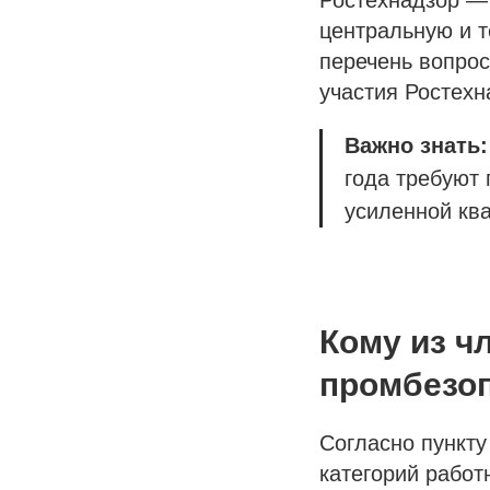
Ростехнадзор —
центральную и 
перечень вопрос
участия Ростехн
Важно знать
года требуют 
усиленной кв
Кому из ч
промбезо
Согласно пункту
категорий работ