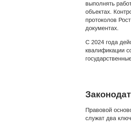
выполнять работ
объектах. Конт
протоколов Рост
документах.
С 2024 года дей
квалификации со
государственны
Законодат
Правовой осново
служат два клю