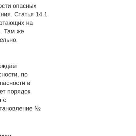
ости опасных
ния. Статья 14.1
ботающих на
. Там же
ельно.
рждает
ности, по
пасности в
ет порядок
я с
становление №