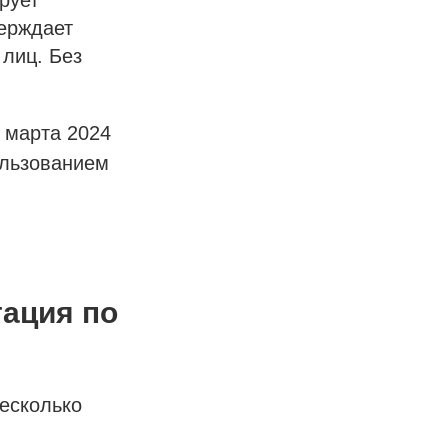
рует
верждает
 лиц. Без
.
1 марта 2024
ользованием
тация по
несколько