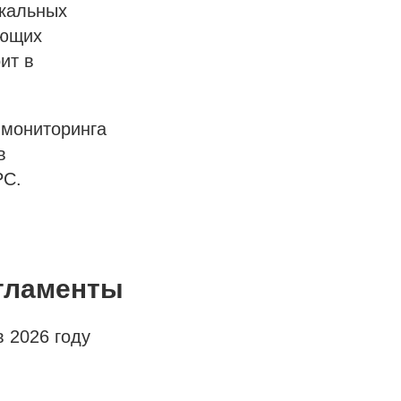
икальных
ующих
ит в
 мониторинга
в
РС.
егламенты
 2026 году