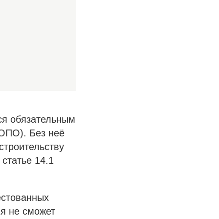
ся обязательным
ОПО). Без неё
строительству
 статье 14.1
естованных
ия не сможет