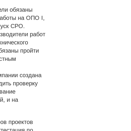
ели обязаны
аботы на ОПО I,
пуск СРО.
зводители работ
хнического
обязаны пройти
остным
мпании создана
дить проверку
ование
й, и на
ров проектов
ттестация по