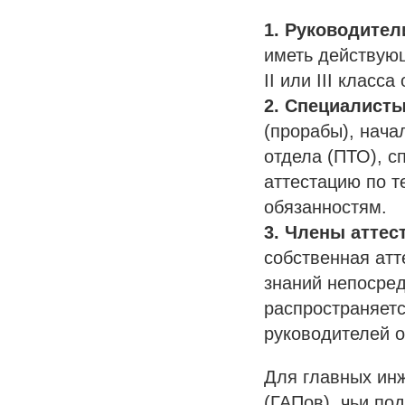
1. Руководител
иметь действующ
II или III класс
2. Специалист
(прорабы), нача
отдела (ПТО), с
аттестацию по т
обязанностям.
3. Члены атте
собственная атт
знаний непосред
распространяетс
руководителей 
Для главных инж
(ГАПов), чьи по