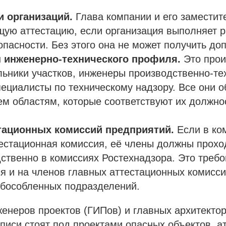
и организаций.
Глава компании и его заместит
ую аттестацию, если организация выполняет р
а опасности. Без этого она не может получить до
ы инженерно-технического профиля.
Это прои
льники участков, инженеры производственно-те
пециалисты по техническому надзору. Все они 
ем областям, которые соответствуют их должн
стационных комиссий предприятий.
Если в ко
естационная комиссия, её члены должны прохо
ственно в комиссиях Ростехнадзора. Это треб
я и на членов главных аттестационных комисси
обособленных подразделений.
енеров проектов (ГИПов) и главных архитекто
дписи стоят под проектами опасных объектов, а