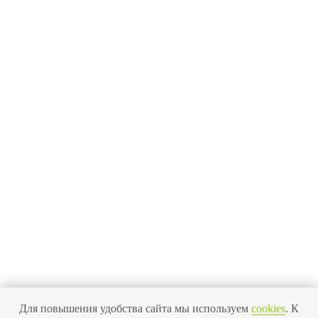
Наша команда
Новости
Отзывы
Вопросы
Контакты
Получить бесплатную консультацию
ИНН 110502949715
ОГРНИП 319470400025151
© 2013-2026 Все права защищены
Политика конфиденциальности
Согласие на обработку персональных данных
Для повышения удобства сайта мы используем
cookies
. К
Согласие на рекламную рассылку