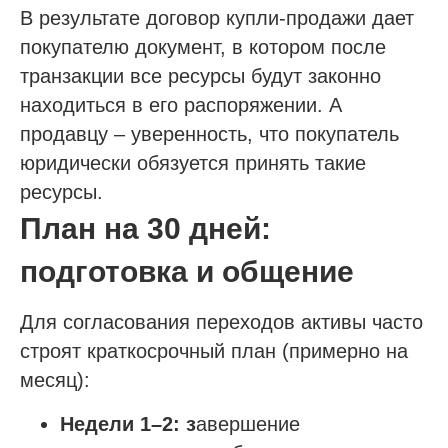
В результате договор купли-продажи дает
© 2013-2026 Все права защищены
Политика конфиденциальности
покупателю документ, в котором после
Согласие на обработку персональных данных
транзакции все ресурсы будут законно
Согласие на рекламную рассылку
находиться в его распоряжении. А
продавцу – уверенность, что покупатель
юридически обязуется принять такие
ресурсы.
План на 30 дней:
подготовка и общение
Для согласования переходов активы часто
строят краткосрочный план (примерно на
месяц):
Недели 1–2: з
авершение