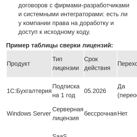
договоров с фирмами-разработчиками
и системными интеграторами: есть ли
у компании права на доработку и
доступ к исходному коду.
Пример таблицы сверки лицензий:
Тип
Срок
Продукт
Перех
лицензии
действия
Подписка
Да
1С:Бухгалтерия
05.2026
на 1 год
(пере
Серверная
Windows Server
бессрочная
Нет
лицензия
SaaS