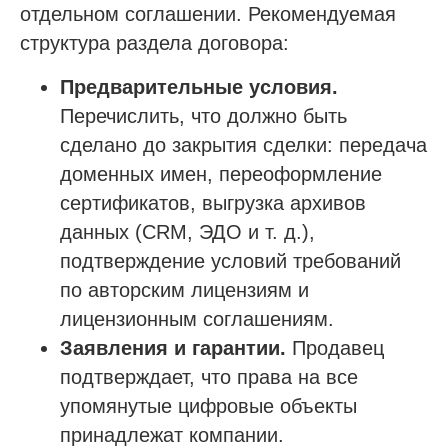
отдельном соглашении. Рекомендуемая
Специалисты НРС для СРО
структура раздела договора:
Независимая оценка квалификации (НОК)
Предварительные условия.
Покупка готовой компании (ООО)
Перечислить, что должно быть
Продажа готовой компании (ООО)
сделано до закрытия сделки: передача
доменных имен, переоформление
Доп услуги
сертификатов, выгрузка архивов
Получить аккредитацию ФКР
данных (CRM, ЭДО и т. д.),
Пройти отбор на тендеры в ФКР
подтверждение условий требований
Актуальные отборы ФКР в вашем регионе
по авторским лицензиям и
лицензионным соглашениям.
Лицензии
Заявления и гарантии.
Продавец
подтверждает, что права на все
Лицензия МЧС
упомянутые цифровые объекты
Лицензия Минкультуры
принадлежат компании.
Лицензия на лом металлов