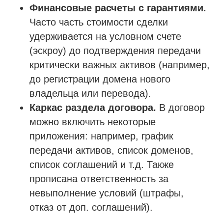
Финансовые расчеты с гарантиями.
Часто часть стоимости сделки
О компании
удерживается на условном счете
Гарантии
(эскроу) до подтверждения передачи
Наша команда
критически важных активов (например,
Новости
до регистрации домена нового
Отзывы
владельца или перевода).
Вопросы
Каркас раздела договора.
В договор
Контакты
можно включить некоторые
приложения: например, график
передачи активов, список доменов,
Получить бесплатную консультацию
список соглашений и т.д. Также
прописана ответственность за
невыполнение условий (штрафы,
ИНН 110502949715
ОГРНИП 319470400025151
отказ от доп. соглашений).