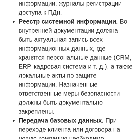
информации, журналы регистрации
доступа к ПДн.
Реестр системной информации.
Во
внутренней документации должна
быть актуальная запись всех
информационных данных, где
хранятся персональные данные (CRM,
ERP, кадровая система и т. д.), а также
локальные акты по защите
информации. Назначенные
ответственные меры безопасности
должны быть документально
закреплены.
Передача базовых данных.
При
переходе клиента или договора на
Проспект Обуховской обороны, д.271, лит.
«А», БЦ «Обуховъ-центр», оф. 1109
новую компанию необходимо