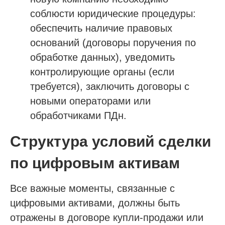
соблюсти юридические процедуры:
sro@sro-nostroy-nopriz.ru
обеспечить наличие правовых
8-800-350-88-67
оснований (договоры поручения по
9:00 - 18:00 Пн-Пт
обработке данных), уведомить
контролирующие органы (если
Сообщество в Telegram
требуется), заключить договоры с
@sro_nostroy_nopriz1
новыми операторами или
обработчиками ПДн.
Напишите нам в мессенджер
Структура условий сделки
по цифровым активам
Услуги
Все важные моменты, связанные с
Строительно-монтажные СРО
цифровыми активами, должны быть
Проектные СРО
отражены в договоре купли-продажи или
Изыскания СРО