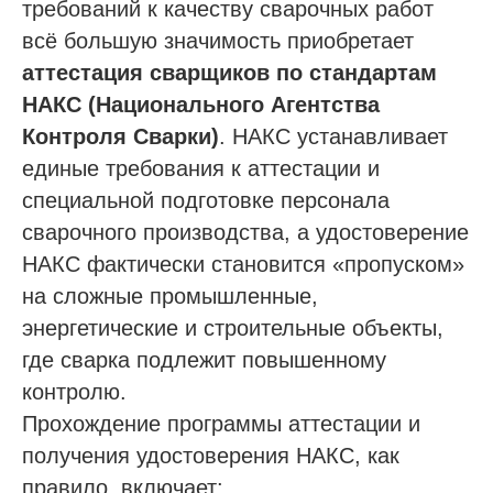
требований к качеству сварочных работ
всё большую значимость приобретает
аттестация сварщиков по стандартам
НАКС (Национального Агентства
Контроля Сварки)
. НАКС устанавливает
единые требования к аттестации и
специальной подготовке персонала
сварочного производства, а удостоверение
НАКС фактически становится «пропуском»
на сложные промышленные,
Проспект Обуховской обороны, д.271, лит.
«А», БЦ «Обуховъ-центр», оф. 1109
энергетические и строительные объекты,
где сварка подлежит повышенному
sro@sro-nostroy-nopriz.ru
контролю.
8-800-350-88-67
Прохождение программы аттестации и
9:00 - 18:00 Пн-Пт
получения удостоверения НАКС, как
правило, включает: