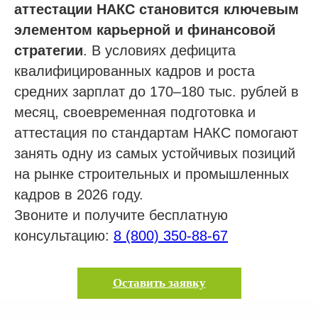
аттестации НАКС становится ключевым
Отзывы
элементом карьерной и финансовой
Вопросы
стратегии
. В условиях дефицита
Контакты
квалифицированных кадров и роста
средних зарплат до 170–180 тыс. рублей в
месяц, своевременная подготовка и
Получить бесплатную консультацию
аттестация по стандартам НАКС помогают
занять одну из самых устойчивых позиций
на рынке строительных и промышленных
ИНН 110502949715
ОГРНИП 319470400025151
кадров в 2026 году.
Звоните и получите бесплатную
© 2013-2026 Все права защищены
консультацию:
8 (800) 350-88-67
Политика конфиденциальности
Согласие на обработку персональных данных
Согласие на рекламную рассылку
Оставить заявку