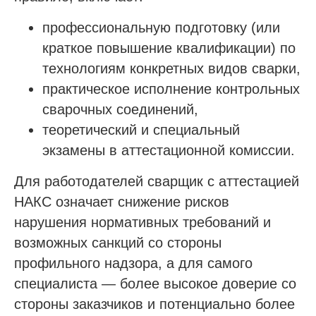
Сообщество в Telegram
профессиональную подготовку (или
@sro_nostroy_nopriz1
краткое повышение квалификации) по
технологиям конкретных видов сварки,
Напишите нам в мессенджер
практическое исполнение контрольных
сварочных соединений,
теоретический и специальный
Услуги
экзамены в аттестационной комиссии.
Строительно-монтажные СРО
Для работодателей сварщик с аттестацией
Проектные СРО
НАКС означает снижение рисков
Изыскания СРО
нарушения нормативных требований и
Специалисты НРС для СРО
возможных санкций со стороны
Независимая оценка квалификации (НОК)
профильного надзора, а для самого
Покупка готовой компании (ООО)
специалиста — более высокое доверие со
Продажа готовой компании (ООО)
стороны заказчиков и потенциально более