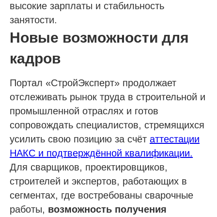
высокие зарплаты и стабильность
Доп услуги
занятости.
Получить аккредитацию ФКР
Новые возможности для
Пройти отбор на тендеры в ФКР
кадров
Актуальные отборы ФКР в вашем регионе
Портал «СтройЭксперт» продолжает
Лицензии
отслеживать рынок труда в строительной и
Лицензия МЧС
промышленной отраслях и готов
сопровождать специалистов, стремящихся
Лицензия Минкультуры
усилить свою позицию за счёт
аттестации
Лицензия на лом металлов
НАКС и подтверждённой квалификации.
Для сварщиков, проектировщиков,
О компании
строителей и экспертов, работающих в
Гарантии
сегментах, где востребованы сварочные
Наша команда
работы,
возможность получения
Новости