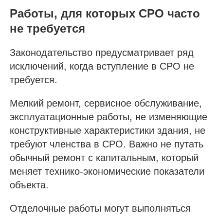
Работы, для которых СРО часто
sro@sro-nostroy-nopriz.ru
не требуется
8-800-350-88-67
Законодательство предусматривает ряд
9:00 - 18:00 Пн-Пт
исключений, когда вступление в СРО не
требуется.
Сообщество в Telegram
@sro_nostroy_nopriz1
Мелкий ремонт, сервисное обслуживание,
эксплуатационные работы, не изменяющие
Напишите нам в мессенджер
конструктивные характеристики здания, не
требуют членства в СРО. Важно не путать
обычный ремонт с капитальным, который
меняет технико-экономические показатели
Услуги
объекта.
Строительно-монтажные СРО
Отделочные работы могут выполняться
Проектные СРО