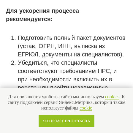
Для ускорения процесса
рекомендуется:
Подготовить полный пакет документов
(устав, ОГРН, ИНН, выписка из
ЕГРЮЛ, документы на специалистов).
Убедиться, что специалисты
соответствуют требованиям НРС, и
при необходимости включить их в
реестр или пройти независимую
оценку квалификации.
Для повышения удобства сайта мы используем
cookies
. К
сайту подключен сервис Яндекс.Метрика, который также
Обратиться в несколько
использует файлы
cookie
саморегулируемых организаций, чтобы
выбрать наиболее надежную и
Я СОГЛАСЕН/СОГЛАСНА
лояльную, а также сравнить стоимость