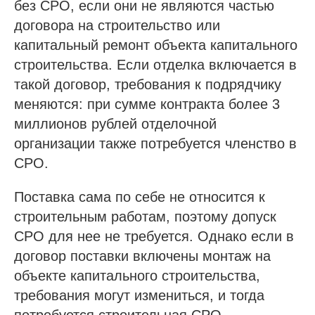
без СРО, если они не являются частью
Изыскания СРО
договора на строительство или
Специалисты НРС для СРО
капитальный ремонт объекта капитального
Независимая оценка квалификации (НОК)
строительства. Если отделка включается в
Покупка готовой компании (ООО)
такой договор, требования к подрядчику
Продажа готовой компании (ООО)
меняются: при сумме контракта более 3
миллионов рублей отделочной
Доп услуги
организации также потребуется членство в
Получить аккредитацию ФКР
СРО.
Пройти отбор на тендеры в ФКР
Поставка сама по себе не относится к
Актуальные отборы ФКР в вашем регионе
строительным работам, поэтому допуск
СРО для нее не требуется. Однако если в
Лицензии
договор поставки включены монтаж на
Лицензия МЧС
объекте капитального строительства,
Лицензия Минкультуры
требования могут измениться, и тогда
Лицензия на лом металлов
потребуется строительная СРО.