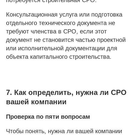
Консультационная услуга или подготовка
О компании
отдельного технического документа не
Гарантии
требуют членства в СРО, если этот
Наша команда
документ не становится частью проектной
Новости
или исполнительной документации для
Отзывы
объекта капитального строительства.
Вопросы
Контакты
7. Как определить, нужна ли СРО
Получить бесплатную консультацию
вашей компании
Проверка по пяти вопросам
ИНН 110502949715
ОГРНИП 319470400025151
Чтобы понять, нужна ли вашей компании