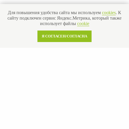
ИНН 110502949715
ОГРНИП 319470400025151
Для повышения удобства сайта мы используем
cookies
. К
сайту подключен сервис Яндекс.Метрика, который также
использует файлы
cookie
© 2013-2026 Все права защищены
Политика конфиденциальности
Я СОГЛАСЕН/СОГЛАСНА
Согласие на обработку персональных данных
Согласие на рекламную рассылку