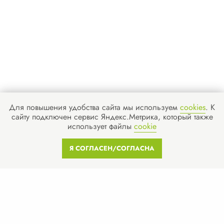
Новости
Отзывы
Вопросы
Контакты
Получить бесплатную консультацию
Для повышения удобства сайта мы используем
cookies
. К
сайту подключен сервис Яндекс.Метрика, который также
использует файлы
cookie
ИНН 110502949715
ОГРНИП 319470400025151
Я СОГЛАСЕН/СОГЛАСНА
© 2013-2026 Все права защищены
Политика конфиденциальности
Согласие на обработку персональных данных
Согласие на рекламную рассылку