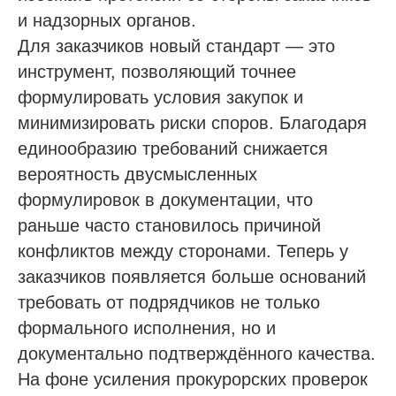
sro@sro-nostroy-nopriz.ru
и надзорных органов.
8-800-350-88-67
Для заказчиков новый стандарт — это
инструмент, позволяющий точнее
9:00 - 18:00 Пн-Пт
формулировать условия закупок и
минимизировать риски споров. Благодаря
Сообщество в Telegram
единообразию требований снижается
@sro_nostroy_nopriz1
вероятность двусмысленных
Напишите нам в мессенджер
формулировок в документации, что
раньше часто становилось причиной
конфликтов между сторонами. Теперь у
заказчиков появляется больше оснований
Услуги
требовать от подрядчиков не только
Строительно-монтажные СРО
формального исполнения, но и
Проектные СРО
документально подтверждённого качества.
Изыскания СРО
На фоне усиления прокурорских проверок