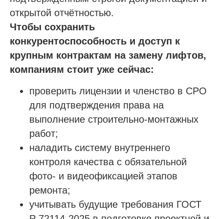
О компании
открытой отчётностью.
Чтобы сохранить
Гарантии
конкурентоспособность и доступ к
Наша команда
крупным контрактам на замену лифтов,
Новости
компаниям стоит уже сейчас:
Отзывы
Вопросы
проверить лицензии и членство в СРО
Контакты
для подтверждения права на
выполнение строительно-монтажных
работ;
Получить бесплатную консультацию
наладить систему внутреннего
контроля качества с обязательной
фото- и видеофиксацией этапов
ИНН 110502949715
ОГРНИП 319470400025151
ремонта;
учитывать будущие требования ГОСТ
© 2013-2026 Все права защищены
Р 72114-2025 в подготовке проектной и