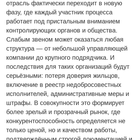
отрасль фактически переходит в новую
Специалисты НРС для СРО
фазу, где каждый участник процесса
Независимая оценка квалификации (НОК)
работает под пристальным вниманием
Покупка готовой компании (ООО)
контролирующих органов и общества.
Продажа готовой компании (ООО)
Слабым звеном может оказаться любая
структура — от небольшой управляющей
Доп услуги
компании до крупного подрядчика. И
Получить аккредитацию ФКР
последствия для таких организаций будут
Пройти отбор на тендеры в ФКР
серьёзными: потеря доверия жильцов,
Актуальные отборы ФКР в вашем регионе
включение в реестр недобросовестных
исполнителей, административные меры и
Лицензии
штрафы. В совокупности это формирует
Лицензия МЧС
более зрелый и прозрачный рынок, где
Лицензия Минкультуры
конкурентоспособность определяется не
Лицензия на лом металлов
только ценой, но и качеством работы,
подтверждённым строгой документацией и