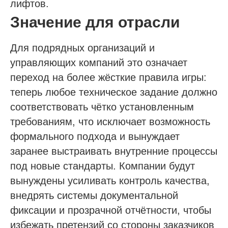
лифтов.
Значение для отрасли
Для подрядных организаций и
управляющих компаний это означает
переход на более жёсткие правила игры:
теперь любое техническое задание должно
соответствовать чётко установленным
требованиям, что исключает возможность
формального подхода и вынуждает
заранее выстраивать внутренние процессы
под новые стандарты. Компании будут
вынуждены усиливать контроль качества,
внедрять системы документальной
Проспект Обуховской обороны, д.271, лит.
фиксации и прозрачной отчётности, чтобы
«А», БЦ «Обуховъ-центр», оф. 1109
избежать претензий со стороны заказчиков