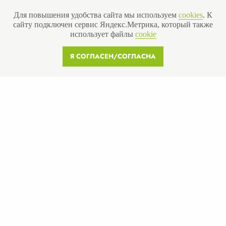
Для повышения удобства сайта мы используем
cookies
. К
сайту подключен сервис Яндекс.Метрика, который также
Получить бесплатную консультацию
использует файлы
cookie
Я СОГЛАСЕН/СОГЛАСНА
ИНН 110502949715
ОГРНИП 319470400025151
© 2013-2026 Все права защищены
Политика конфиденциальности
Согласие на обработку персональных данных
Согласие на рекламную рассылку