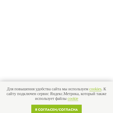
Получить бесплатную консультацию
ИНН 110502949715
ОГРНИП 319470400025151
© 2013-2026 Все права защищены
Политика конфиденциальности
Согласие на обработку персональных данных
Согласие на рекламную рассылку
Для повышения удобства сайта мы используем
cookies
. К
сайту подключен сервис Яндекс.Метрика, который также
использует файлы
cookie
Я СОГЛАСЕН/СОГЛАСНА