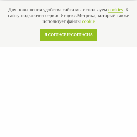
Для повышения удобства сайта мы используем
cookies
. К
сайту подключен сервис Яндекс.Метрика, который также
Получить бесплатную консультацию
использует файлы
cookie
Я СОГЛАСЕН/СОГЛАСНА
ИНН 110502949715
ОГРНИП 319470400025151
© 2013-2026 Все права защищены
Политика конфиденциальности
Согласие на обработку персональных данных
Согласие на рекламную рассылку