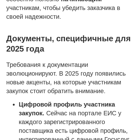
Строительно-монтажные СРО
участникам, чтобы убедить заказчика в
Проектные СРО
своей надежности.
Изыскания СРО
Специалисты НРС для СРО
Документы, специфичные для
Независимая оценка квалификации (НОК)
2025 года
Покупка готовой компании (ООО)
Продажа готовой компании (ООО)
Требования к документации
эволюционируют. В 2025 году появились
Доп услуги
новые акценты, на которые участникам
Получить аккредитацию ФКР
закупок стоит обратить внимание.
Пройти отбор на тендеры в ФКР
Цифровой профиль участника
Актуальные отборы ФКР в вашем регионе
закупок.
Сейчас на портале ЕИС у
каждого зарегистрированного
Лицензии
поставщика есть цифровой профиль,
интегрированный с данными Госуслуг.
Лицензия МЧС