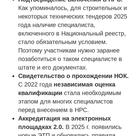
ИНН 110502949715
ОГРНИП 319470400025151
Как упоминалось, для строительных и
некоторых технических тендеров 2025
года наличие специалиста,
© 2013-2026 Все права защищены
включенного в Национальный реестр,
Политика конфиденциальности
стало обязательным условием.
Согласие на обработку персональных данных
Согласие на рекламную рассылку
Поэтому участникам нужно заранее
позаботиться о таком специалисте в
штате и его документах.
Свидетельство о прохождении НОК.
С 2022 года
независимая оценка
квалификации
стала необходимым
этапом для многих специалистов
перед внесением в НРС.
Аккредитация на электронных
площадках 2.0.
В 2025 г. появились
новые ЭТП и обновились правила