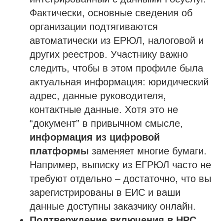
Фактически, основные сведения об
Лицензия Минкультуры
организации подтягиваются
Лицензия на лом металлов
автоматически из ЕРЮЛ, налоговой и
других реестров. Участнику важно
О компании
следить, чтобы в этом профиле была
Гарантии
актуальная информация: юридический
Наша команда
адрес, данные руководителя,
Новости
контактные данные. Хотя это не
Отзывы
“документ” в привычном смысле,
Вопросы
информация из цифровой
платформы
заменяет многие бумаги.
Контакты
Например, выписку из ЕГРЮЛ часто не
требуют отдельно – достаточно, что вы
зарегистрированы в ЕИС и ваши
Получить бесплатную консультацию
данные доступны заказчику онлайн.
Подтверждение включения в НРС.