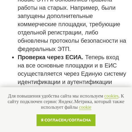
работы на старых. Например, были
запущены дополнительные
коммерческие площадки, требующие
отдельной регистрации, либо
обновлены протоколы безопасности на
федеральных ЭТП.
Проверка через ЕСИА.
Теперь вход
на все основные площадки и в ЕИС
осуществляется через Единую систему
идентификации и аутентификации
(ЕСИА) – учетную запись на
Для повышения удобства сайта мы используем
cookies
. К
Госуслугах. Для участия в торгах
сайту подключен сервис Яндекс.Метрика, который также
ответственное лицо (руководитель или
использует файлы
cookie
доверенное лицо) должно иметь
Я СОГЛАСЕН/СОГЛАСНА
подтвержденную учетную запись. В
2025 году ужесточились требования к