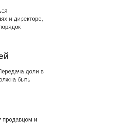
ься
ях и директоре,
 порядок
ей
Передача доли в
должна быть
у продавцом и