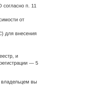
 согласно п. 11
симости от
С) для внесения
еестр, и
 регистрации — 5
м владельцем вы