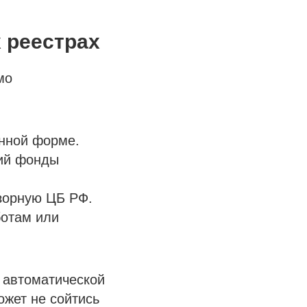
 реестрах
мо
нной форме.
ий фонды
зорную ЦБ РФ.
ботам или
 автоматической
ожет не сойтись