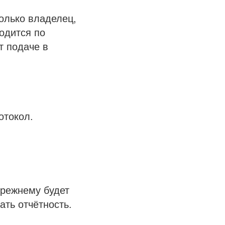
олько владелец,
одится по
т подаче в
отокол.
прежнему будет
ть отчётность.