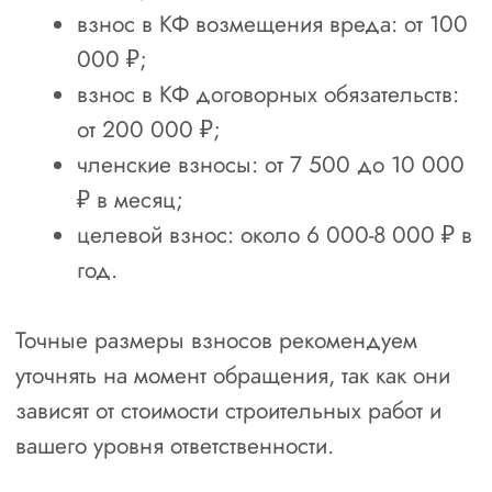
дополнениями);
сведения о кадровом составе с
копиями подтверждающих
документов:
трудовые книжки и/или
трудовые договоры;
дипломы о профильном
образовании;
удостоверения о повышении
квалификации;
документы о прохождении
независимой оценки
квалификации (НОК);
подтверждение включения
специалистов в Национальный
реестр специалистов (НРС);
сведения о наличии имущества
(собственного или арендованного)
для подтверждения материально-