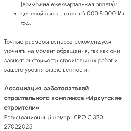
Черных
Наталья
Менеджер отдела
сопровождения
“
Отметьте нужные поля
и напишите, пожалуйста, как
мы можем с вами связаться
”
Наш менеджер бесплатно проконсультирует
вас и озвучит результат
1. Сфера вашей деятельности