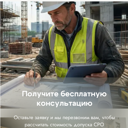
консультацию
Оставьте заявку и мы перезвоним вам, чтобы
рассчитать стоимость допуска СРО
+7
Я согласен с политикой обработки
персональных данных
Отправить
100 000 ₽
От 5 000 ₽
взнос в
членский взнос
компенсационный