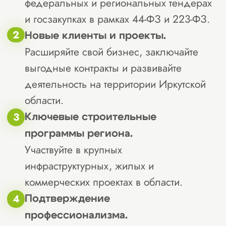
честности СРО.
Профиль деятельности и
ориентированность на регион.
Убедитесь, что виды работ вашей
компании соответствуют
требованиям для вступления в
СРО.
Некоторые СРО
специализируются на
промышленном строительстве,
другие — на жилых или
инфраструктурных проектах.
Лучше выбирать СРО с опытом
работы в Иркутской области,
понимающую местные
особенности и требования.
Официальная регистрация и
отраслевые связи.