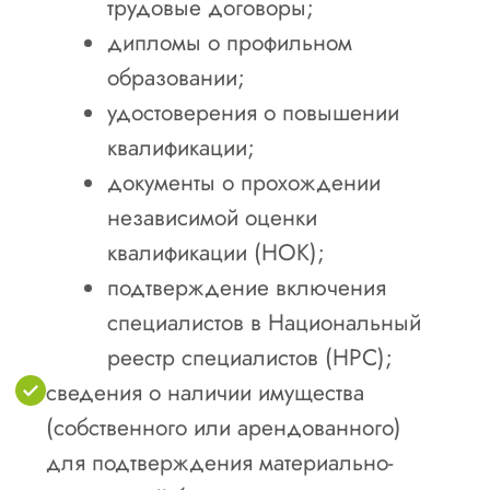
федеральных и региональных тендерах
и госзакупках в рамках 44-ФЗ и 223-ФЗ.
2
Новые клиенты и проекты.
Расширяйте свой бизнес, заключайте
выгодные контракты и развивайте
деятельность на территории Иркутской
области.
3
Ключевые строительные
программы региона.
Участвуйте в крупных
инфраструктурных, жилых и
коммерческих проектах в области.
4
Подтверждение
профессионализма.
Членство в СРО является
подтверждением высокого уровня
вашей компании и соответствия всем
требованиям законодательства.