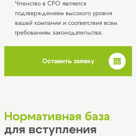
СРО должна быть
зарегистрирована в
государственном реестре.
Преимущество имеет участие в
крупных национальных
объединениях, таких как
НОСТРОЙ, что подтверждает
соблюдение профессиональных
стандартов.
Финансовая стабильность и
надежность компенсационного
фонда.
Надежность СРО напрямую
зависит от её финансовой
состоятельности.
Если СРО имеет хорошую
репутацию, отсутствуют претензии
со стороны контролирующих
органов, а компенсационный