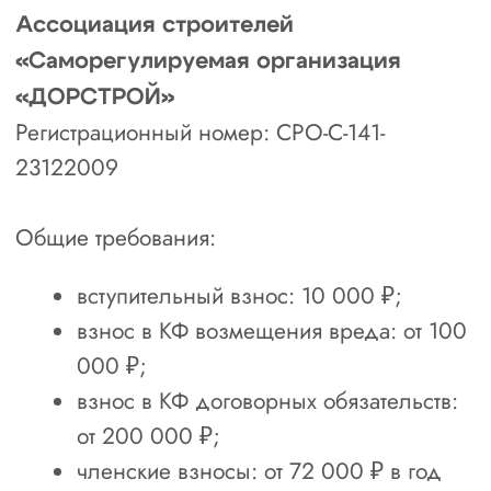
технической базы;
копии документов о государственной
регистрации и постановке на
налоговый учет (ИНН, ОГРН);
дополнительные документы (при
необходимости):
лицензии на отдельные виды
деятельности;
документы, подтверждающие
наличие системы качества и
охраны труда.
Рассчитайте
стоимость допуска
СРО за 1 минуту