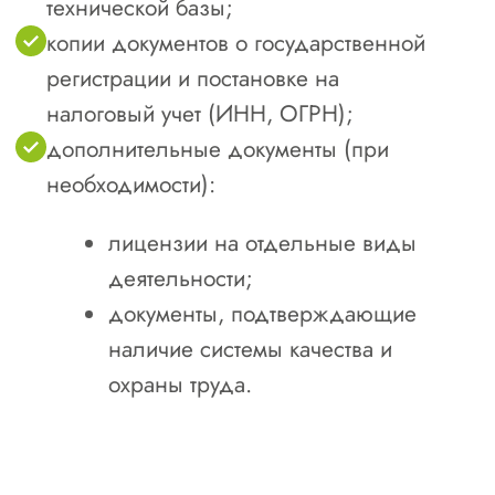
Оставить заявку
Нормативная база
для вступления
в СРО в Братске
и Иркутской области
Основные законы:
Градостроительный кодекс РФ (№
190-ФЗ)