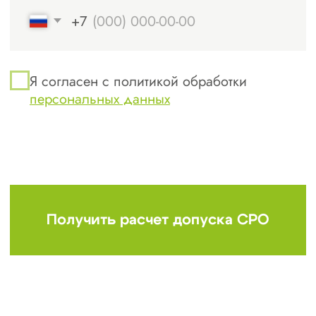
пройти процесс вступления, собрав все
необходимые документы и минимизировав
сложности!
Как выбрать
СРО
в Братске
и Иркутской области
Репутация и надежность
организации.
Продолжительность работы на
рынке: СРО с хорошей
репутацией — это организация с
проверенной историей. Чем
больше срок работы на рынке,