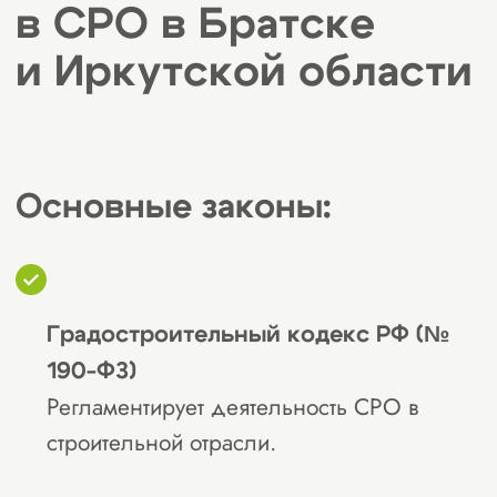
фонд достаточно велик, это
гарантирует, что она защитит
интересы членов в любых
ситуациях.
Этапы вступления
в
СРО в Братске
и Иркутской области
1
Выбор подходящей организации:
ознакомьтесь с существующими
СРО в Иркутской области;
сравните требования, условия
работы и стоимость вступления;
выберите СРО, которая лучше