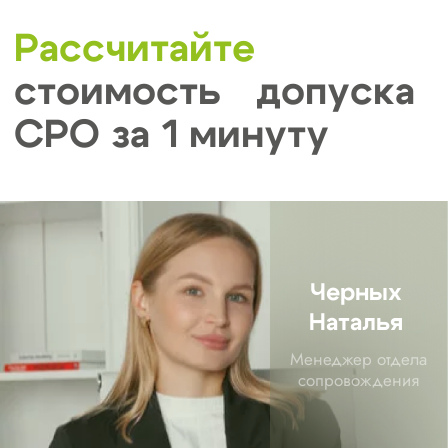
Регламентирует деятельность СРО в
строительной отрасли.
ФЗ № 315 от 01.12.2007
Прописывает правила создания, работы
и контроля саморегулируемых
организаций.
ФЗ № 372 от 03.07.2016
Требует обязательного вступления в
СРО по месту регистрации компании
(для Иркутской области — в местные
СРО).
Подзаконные акты:
Приказ Минстроя РФ № 688/пр