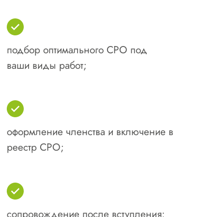
15 лет на рынке СРО, более 5000
успешных вступлений во всех
регионах РФ
Наша команда имеет 15-ти летний опыт
работы в сфере СРО и знает все
тонкости процесса вступления.
Оптимизация затрат
Мы учитываем особенности ваших
бизнес-запросов и осуществляем
поиск и подбор специалистов для