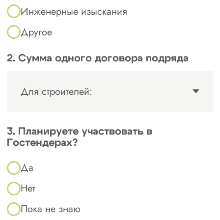
ИНН, актуальная выписка из ЕГРЮЛ;
финансовая отчетность за последний
3
отчетный период;
подтверждение квалификации
сотрудников (включая специалистов,
4
занесённых в НРС);
документы о наличии оборудования и
5
технических ресурсов;
информация об офисе (аренда или
6
право собственности);
банковские реквизиты и контактные
7
данные;
приказы о назначении руководства
8
компании;
дополнительно могут понадобиться:
9
согласие на обработку
персональных данных;
лицензии на виды
деятельности, документы по