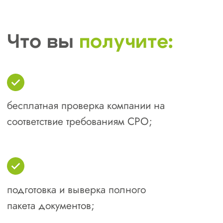
поддержание статуса, расширение
допусков.
Почему выбирают
специалистов
СтройЭксперт
для
сопровождения
вступления в СРО
в Братске
и Иркутской
области?