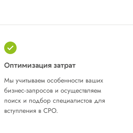
В настоящий момент в
реестре НОСТРОЙ
зарегистрировано три
действующих СРО в
Иркутской области:
Ассоциация Региональное отраслевое
объединение работодателей
«Саморегулируемая организация
строителей Байкальского региона»
Регистрационный номер: СРО-С-022-
27072009
Общие требования:
вступительный взнос: от 5 000 до 10
000 ₽;