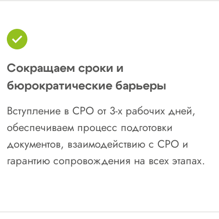
взнос в КФ возмещения вреда: от 100
000 ₽;
взнос в КФ договорных обязательств:
от 200 000 ₽;
членские взносы: от 7 500 до 10 000
₽ в месяц;
целевой взнос: около 6 000-8 000 ₽ в
год.
Точные размеры взносов рекомендуем
уточнять на момент обращения, так как они
зависят от стоимости строительных работ и
вашего уровня ответственности.
Ассоциация строителей
«Саморегулируемая организация
«ДОРСТРОЙ»
Регистрационный номер: СРО-С-141-
23122009