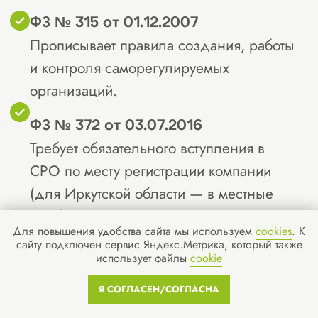
всего соответствует вашему виду
деятельности — от жилого
строительства до промышленного
или инфраструктурного.
2
Сбор документов.
Основной пакет:
устав компании;
свидетельства о регистрации и
постановке на учёт;
подтверждения квалификации
специалистов;
договор аренды или
свидетельство о праве
собственности на офис;
Для повышения удобства сайта мы используем
cookies
. К
документы о включении
сайту подключен сервис Яндекс.Метрика, который также
использует файлы
cookie
специалистов в НРС;
при необходимости — страховой
Я СОГЛАСЕН/СОГЛАСНА
полис.
Разработка локальных актов: