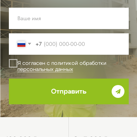
фонд
От 5 000 ₽
0 ₽
вступительный взнос
подготовка
вступительных
документов
Что вы
получите:
бесплатная проверка компании на
соответствие требованиям СРО;