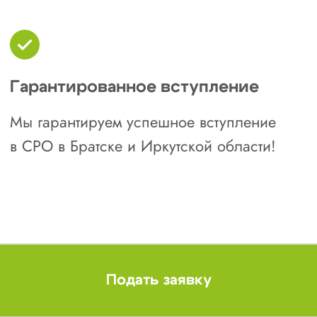
Общие требования:
вступительный взнос: 10 000 ₽;
взнос в КФ возмещения вреда: от 100
000 ₽;
взнос в КФ договорных обязательств:
от 200 000 ₽;
членские взносы: от 72 000 ₽ в год
(возможна ежеквартальная оплата);
целевой взнос: около 6 000-8 000 ₽ в
год.
Точные размеры взносов рекомендуем
уточнять на момент обращения, так как они
зависят от стоимости строительных работ и
вашего уровня ответственности.
Ассоциация работодателей
строительного комплекса «Иркутские