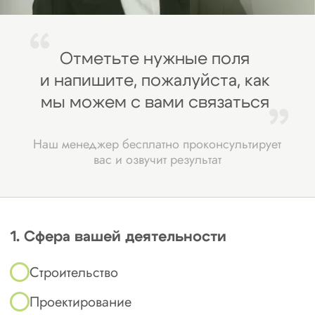
Устанавливает порядок ведения
Национального реестра специалистов
(НРС).
Какие документы
нужны
для
вступления в СРО
в Братске
и Иркутской области
Основной пакет документов:
заявление о вступлении;
1
устав компании, свидетельства ОГРН и
2