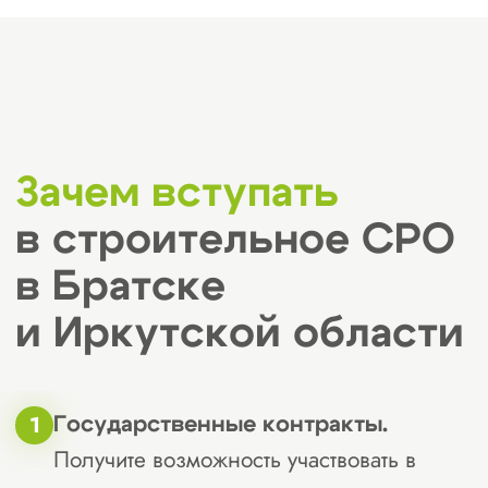
тем выше доверие к
организации.
Число участников: Чем больше
компаний состоит в СРО, тем
более стабильной и финансово
устойчивой она будет. Это также
облегчает доступ к юридической
помощи в случае необходимости.
Прозрачность условий и платежей.
Перед вступлением важно внимательно
изучить:
вступительные взносы;
взносы в компенсационный
фонд;
ежемесячные или ежегодные
членские взносы.
Прозрачная система расчетов и
понятные условия оплаты — это важный
критерий, свидетельствующий о