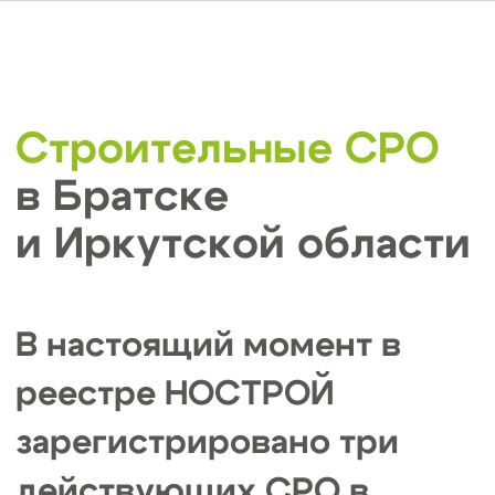
строители»
Регистрационный номер: СРО-С-320-
27022025
Общие требования:
вступительный взнос: от 5 000 ₽;
взнос в КФ возмещения вреда: от 100
000 ₽;
взнос в КФ договорных обязательств:
от 200 000 ₽;
членские взносы: ориентировочно 7
000 - 10 000 ₽ в месяц;
целевой взнос: около 6 000-8 000 ₽ в
год.
Точные размеры взносов рекомендуем
уточнять на момент обращения, так как они
зависят от стоимости строительных работ и
вашего уровня ответственности.