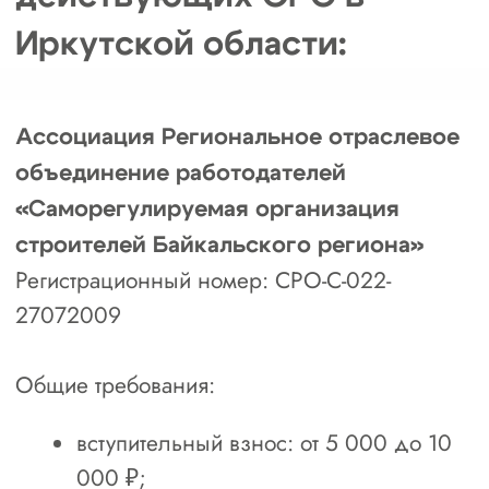
Общий пакет
документов (для всех
СРО Иркутской
области)
Пакет документов на вступление в разные
СРО может незначительно отличаться, но
есть общие требования:
заявление на вступление в СРО (по
установленной форме);
выписка из ЕГРЮЛ/ЕГРИП (свежая,
обычно не старше одного месяца);
копия действующего устава (со
всеми изменениями и