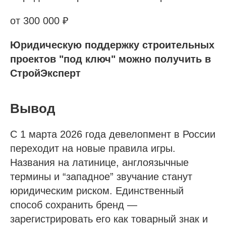
от 300 000 ₽
Юридическую поддержку строительных
проектов "под ключ" можно получить в
СтройЭксперт
Вывод
С 1 марта 2026 года девелопмент в России
переходит на новые правила игры.
Названия на латинице, англоязычные
термины и “западное” звучание станут
юридическим риском. Единственный
способ сохранить бренд —
зарегистрировать его как товарный знак и
Проспект Обуховской обороны, д.271, лит.
«А», БЦ «Обуховъ-центр», оф. 1109