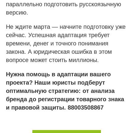
параллельно подготовить русскоязычную
версию.
sro@sro-nostroy-nopriz.ru
8-800-350-88-67
Не ждите марта — начните подготовку уже
сейчас. Успешная адаптация требует
9:00 - 18:00 Пн-Пт
времени, денег и точного понимания
закона. А юридическая ошибка в этом
Сообщество в Telegram
@sro_nostroy_nopriz1
вопросе может стоить миллионы.
Нужна помощь в адаптации вашего
Напишите нам в мессенджер
проекта? Наши юристы подберут
оптимальную стратегию: от анализа
бренда до регистрации товарного знака
и правовой защиты. 88003508867
Услуги
Строительно-монтажные СРО
Проектные СРО