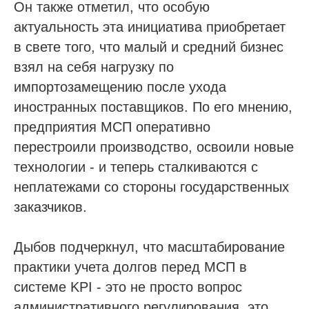
Он также отметил, что особую
Сообщество в Telegram
актуальность эта инициатива приобретает
@sro_nostroy_nopriz1
в свете того, что малый и средний бизнес
взял на себя нагрузку по
Напишите нам в мессенджер
импортозамещению после ухода
иностранных поставщиков. По его мнению,
предприятия МСП оперативно
перестроили производство, освоили новые
Услуги
технологии - и теперь сталкиваются с
Строительно-монтажные СРО
неплатежами со стороны государственных
Проектные СРО
заказчиков.
Изыскания СРО
Специалисты НРС для СРО
Дыбов подчеркнул, что масштабирование
Независимая оценка квалификации (НОК)
практики учета долгов перед МСП в
Покупка готовой компании (ООО)
системе KPI - это не просто вопрос
Продажа готовой компании (ООО)
административного регулирования, это