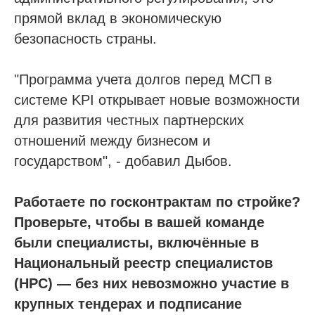
прямой вклад в экономическую
Доп услуги
безопасность страны.
Получить аккредитацию ФКР
"Программа учета долгов перед МСП в
Пройти отбор на тендеры в ФКР
системе KPI открывает новые возможности
Актуальные отборы ФКР в вашем регионе
для развития честных партнерских
отношений между бизнесом и
Лицензии
государством", - добавил Дыбов.
Лицензия МЧС
Лицензия Минкультуры
Работаете по госконтрактам по стройке?
Лицензия на лом металлов
Проверьте, чтобы в вашей команде
были специалисты, включённые в
О компании
Национальный реестр специалистов
Гарантии
(НРС) — без них невозможно участие в
Наша команда
крупных тендерах и подписание