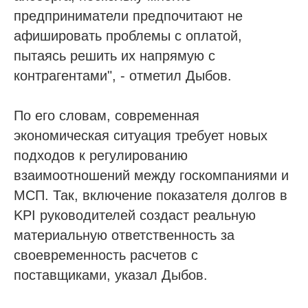
предприниматели предпочитают не
афишировать проблемы с оплатой,
пытаясь решить их напрямую с
контрагентами", - отметил Дыбов.
По его словам, современная
экономическая ситуация требует новых
подходов к регулированию
взаимоотношений между госкомпаниями и
МСП. Так, включение показателя долгов в
Проспект Обуховской обороны, д.271, лит.
«А», БЦ «Обуховъ-центр», оф. 1109
KPI руководителей создаст реальную
материальную ответственность за
sro@sro-nostroy-nopriz.ru
своевременность расчетов с
8-800-350-88-67
поставщиками, указал Дыбов.
9:00 - 18:00 Пн-Пт