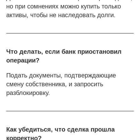
Пройти отбор на тендеры в ФКР
но при сомнениях можно купить только
Актуальные отборы ФКР в вашем регионе
активы, чтобы не наследовать долги.
Лицензии
Лицензия МЧС
Что делать, если банк приостановил
Лицензия Минкультуры
операции?
Лицензия на лом металлов
Подать документы, подтверждающие
О компании
смену собственника, и запросить
разблокировку.
Гарантии
Наша команда
Новости
Отзывы
Как убедиться, что сделка прошла
Вопросы
корректно?
Контакты