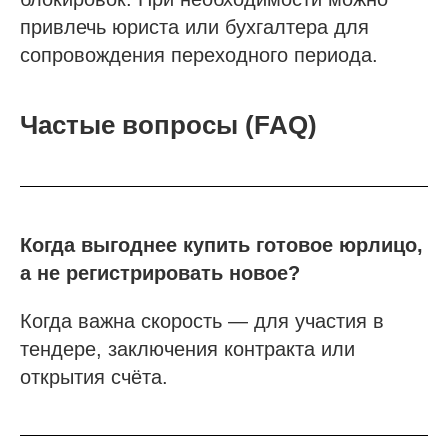
привлечь юриста или бухгалтера для
сопровождения переходного периода.
Частые вопросы (FAQ)
Проспект Обуховской обороны, д.271, лит.
«А», БЦ «Обуховъ-центр», оф. 1109
sro@sro-nostroy-nopriz.ru
Когда выгоднее купить готовое юрлицо,
а не регистрировать новое?
8-800-350-88-67
9:00 - 18:00 Пн-Пт
Когда важна скорость — для участия в
тендере, заключения контракта или
Сообщество в Telegram
открытия счёта.
@sro_nostroy_nopriz1