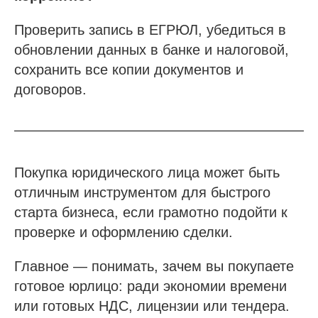
Проверить запись в ЕГРЮЛ, убедиться в
обновлении данных в банке и налоговой,
Получить бесплатную консультацию
сохранить все копии документов и
договоров.
ИНН 110502949715
ОГРНИП 319470400025151
© 2013-2026 Все права защищены
Покупка юридического лица может быть
Политика конфиденциальности
отличным инструментом для быстрого
Согласие на обработку персональных данных
старта бизнеса, если грамотно подойти к
Согласие на рекламную рассылку
проверке и оформлению сделки.
Главное — понимать, зачем вы покупаете
готовое юрлицо: ради экономии времени
или готовых НДС, лицензии или тендера.