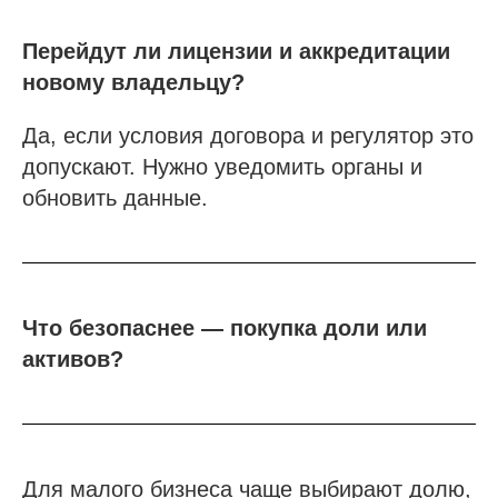
Напишите нам в мессенджер
Перейдут ли лицензии и аккредитации
новому владельцу?
Услуги
Да, если условия договора и регулятор это
допускают. Нужно уведомить органы и
Строительно-монтажные СРО
обновить данные.
Проектные СРО
Изыскания СРО
Специалисты НРС для СРО
Независимая оценка квалификации (НОК)
Что безопаснее — покупка доли или
Покупка готовой компании (ООО)
активов?
Продажа готовой компании (ООО)
Доп услуги
Получить аккредитацию ФКР
Для малого бизнеса чаще выбирают долю,