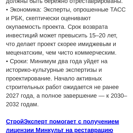
должны быть бережно отреставрированы.
• Экономика: Эксперты, опрошенные ТАСС
и РБК, скептически оценивают
Услуги
окупаемость проекта. Срок возврата
инвестиций может превысить 15–20 лет,
Строительно-монтажные СРО
что делает проект скорее имиджевым и
Проектные СРО
меценатским, чем чисто коммерческим.
Изыскания СРО
• Сроки: Минимум два года уйдет на
Специалисты НРС для СРО
историко-культурные экспертизы и
Независимая оценка квалификации (НОК)
проектирование. Начало активных
Покупка готовой компании (ООО)
строительных работ ожидается не ранее
Продажа готовой компании (ООО)
2027 года, а полное завершение — к 2030–
2032 годам.
Доп услуги
Получить аккредитацию ФКР
СтройЭксперт помогает с получением
Пройти отбор на тендеры в ФКР
лицензии Минкульт на реставрацию