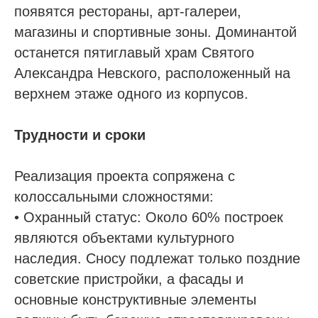
появятся рестораны, арт-галереи,
магазины и спортивные зоны. Доминантой
останется пятиглавый храм Святого
Александра Невского, расположенный на
верхнем этаже одного из корпусов.
Проспект Обуховской обороны, д.271, лит.
«А», БЦ «Обуховъ-центр», оф. 1109
Трудности и сроки
sro@sro-nostroy-nopriz.ru
Реализация проекта сопряжена с
8-800-350-88-67
колоссальными сложностями:
9:00 - 18:00 Пн-Пт
• Охранный статус: Около 60% построек
являются объектами культурного
Сообщество в Telegram
наследия. Сносу подлежат только поздние
@sro_nostroy_nopriz1
советские пристройки, а фасады и
основные конструктивные элементы
Напишите нам в мессенджер