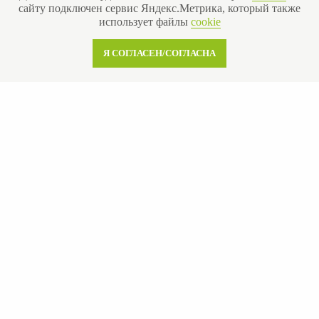
сайту подключен сервис Яндекс.Метрика, который также
использует файлы
cookie
© 2013-2026 Все права защищены
Я СОГЛАСЕН/СОГЛАСНА
Политика конфиденциальности
Согласие на обработку персональных данных
Согласие на рекламную рассылку