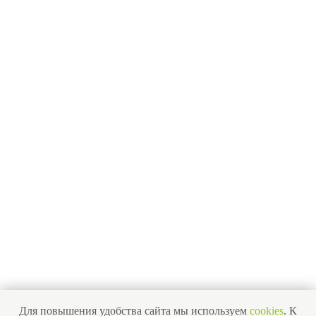
Лицензия на лом металлов
О компании
Гарантии
Наша команда
Новости
Отзывы
Вопросы
Контакты
Получить бесплатную консультацию
ИНН 110502949715
ОГРНИП 319470400025151
Для повышения удобства сайта мы используем
cookies
. К