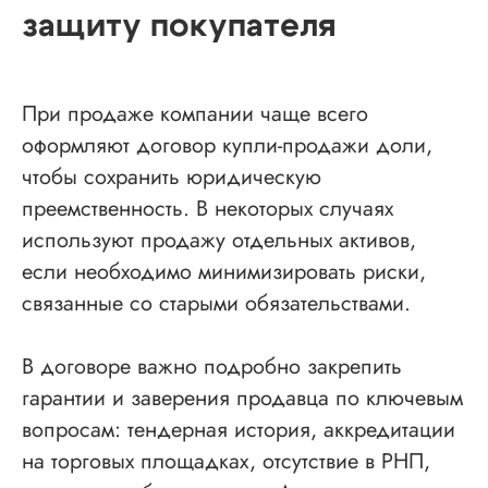
защиту покупателя
Проспект Обуховской обороны, д.271, лит.
«А», БЦ «Обуховъ-центр», оф. 1109
sro@sro-nostroy-nopriz.ru
При продаже компании чаще всего
8-800-350-88-67
оформляют договор купли-продажи доли,
чтобы сохранить юридическую
9:00 - 18:00 Пн-Пт
преемственность. В некоторых случаях
Сообщество в Telegram
используют продажу отдельных активов,
@sro_nostroy_nopriz1
если необходимо минимизировать риски,
связанные со старыми обязательствами.
Напишите нам в мессенджер
В договоре важно подробно закрепить
гарантии и заверения продавца по ключевым
вопросам: тендерная история, аккредитации
Услуги
на торговых площадках, отсутствие в РНП,
Строительно-монтажные СРО