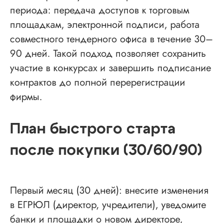
Лицензия Минкультуры
периода: передача доступов к торговым
Лицензия на лом металлов
площадкам, электронной подписи, работа
совместного тендерного офиса в течение 30–
О компании
90 дней. Такой подход позволяет сохранить
участие в конкурсах и завершить подписание
Гарантии
контрактов до полной перерегистрации
Наша команда
фирмы.
Новости
Отзывы
План быстрого старта
Вопросы
Контакты
после покупки (30/60/90)
Получить бесплатную консультацию
Первый месяц (30 дней): внесите изменения
в ЕГРЮЛ (директор, учредители), уведомите
банки и площадки о новом директоре,
ИНН 110502949715
ОГРНИП 319470400025151