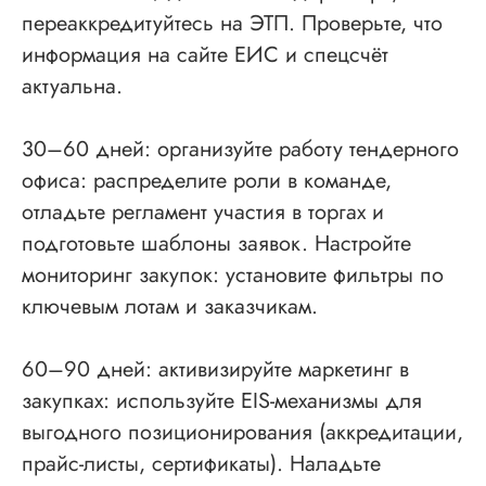
переаккредитуйтесь на ЭТП. Проверьте, что
информация на сайте ЕИС и спецсчёт
© 2013-2026 Все права защищены
актуальна.
Политика конфиденциальности
Согласие на обработку персональных данных
30–60 дней: организуйте работу тендерного
Согласие на рекламную рассылку
офиса: распределите роли в команде,
отладьте регламент участия в торгах и
подготовьте шаблоны заявок. Настройте
мониторинг закупок: установите фильтры по
ключевым лотам и заказчикам.
60–90 дней: активизируйте маркетинг в
закупках: используйте EIS-механизмы для
выгодного позиционирования (аккредитации,
прайс-листы, сертификаты). Наладьте