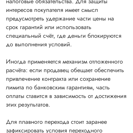
налоговые обязательства. Для защиты
Проектные СРО
интересов покупателя имеет смысл
Изыскания СРО
предусмотреть удержание части цены на
Специалисты НРС для СРО
срок гарантий или использовать
Независимая оценка квалификации (НОК)
специальный счёт, где деньги блокируются
Покупка готовой компании (ООО)
до выполнения условий.
Продажа готовой компании (ООО)
Иногда применяется механизм отложенного
Доп услуги
расчёта: если продавец обещает обеспечить
привлечение контракта или сохранение
Получить аккредитацию ФКР
лимита по банковским гарантиям, часть
Пройти отбор на тендеры в ФКР
оплаты ставится в зависимость от достижения
Актуальные отборы ФКР в вашем регионе
этих результатов.
Лицензии
Для плавного перехода стоит заранее
Лицензия МЧС
зафиксировать условия переходного