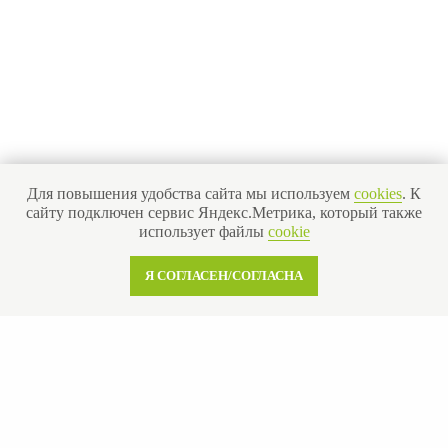
Получить бесплатную консультацию
ИНН 110502949715
ОГРНИП 319470400025151
Для повышения удобства сайта мы используем
cookies
. К
© 2013-2026 Все права защищены
сайту подключен сервис Яндекс.Метрика, который также
Политика конфиденциальности
использует файлы
cookie
Согласие на обработку персональных данных
Согласие на рекламную рассылку
Я СОГЛАСЕН/СОГЛАСНА