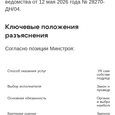
ведомства от 12 мая 2026 года № 28270-
ДН/04.
Ключевые положения
разъяснения
Согласно позиции Минстроя:
Способ оказания услуг
 УК самостоятельно определяет: 
собственн
подрядчик
Выбор исполнителя
Закон не т
проведени
Основная обязанность
Организова
и выбрать 
наиболее 
Критерии оценки
Законом  у