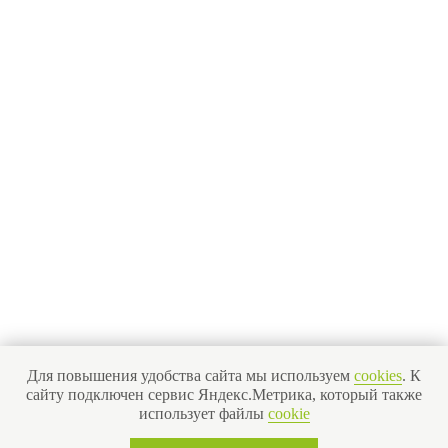
О компании
Гарантии
Наша команда
Новости
Отзывы
Вопросы
Контакты
Получить бесплатную консультацию
Для повышения удобства сайта мы используем
cookies
. К
ИНН 110502949715
ОГРНИП 319470400025151
сайту подключен сервис Яндекс.Метрика, который также
использует файлы
cookie