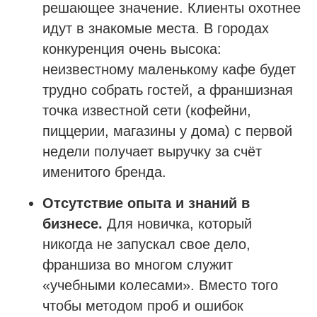
решающее значение. Клиенты охотнее
идут в знакомые места. В городах
конкуренция очень высока:
Получить бесплатную консультацию
неизвестному маленькому кафе будет
трудно собрать гостей, а франшизная
точка известной сети (кофейни,
ИНН 110502949715
ОГРНИП 319470400025151
пиццерии, магазины у дома) с первой
недели получает выручку за счёт
© 2013-2026 Все права защищены
именитого бренда.
Политика конфиденциальности
Согласие на обработку персональных данных
Отсутствие опыта и знаний в
Согласие на рекламную рассылку
бизнесе.
Для новичка, который
никогда не запускал свое дело,
франшиза во многом служит
«учебными колесами». Вместо того
чтобы методом проб и ошибок