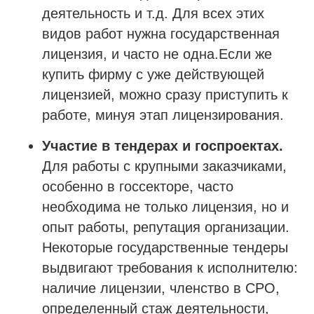
деятельность и т.д. Для всех этих
видов работ нужна государственная
лицензия, и часто не одна.Если же
купить фирму с уже действующей
лицензией, можно сразу приступить к
работе, минуя этап лицензирования.
Проспект Обуховской обороны, д.271, лит.
«А», БЦ «Обуховъ-центр», оф. 1109
Участие в тендерах и госпроектах.
Для работы с крупными заказчиками,
sro@sro-nostroy-nopriz.ru
особенно в госсекторе, часто
8-800-350-88-67
необходима не только лицензия, но и
9:00 - 18:00 Пн-Пт
опыт работы, репутация организации.
Некоторые государственные тендеры
Сообщество в Telegram
выдвигают требования к исполнителю:
@sro_nostroy_nopriz1
наличие лицензии, членство в СРО,
определенный стаж деятельности,