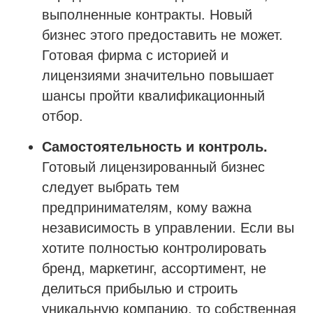
Напишите нам в мессенджер
выполненные контракты. Новый
бизнес этого предоставить не может.
Готовая фирма с историей и
лицензиями значительно повышает
Услуги
шансы пройти квалификационный
Строительно-монтажные СРО
отбор.
Проектные СРО
Самостоятельность и контроль.
Изыскания СРО
Готовый лицензированный бизнес
Специалисты НРС для СРО
следует выбрать тем
Независимая оценка квалификации (НОК)
предпринимателям, кому важна
Покупка готовой компании (ООО)
независимость в управлении. Если вы
Продажа готовой компании (ООО)
хотите полностью контролировать
бренд, маркетинг, ассортимент, не
Доп услуги
делиться прибылью и строить
Получить аккредитацию ФКР
уникальную компанию, то собственная