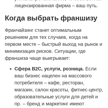
Пройти отбор на тендеры в ФКР
лицензированная фирма – ваш путь.
Актуальные отборы ФКР в вашем регионе
Когда выбрать франшизу
Лицензии
Франчайзинг станет оптимальным
Лицензия МЧС
решением для тех случаев, когда на
Лицензия Минкультуры
первом месте – быстрый выход на рынок и
Лицензия на лом металлов
минимизация рисков. Ситуации, где
франшиза чаще выигрывает:
О компании
Сфера B2C, услуги, розница.
Если
Гарантии
ваш бизнес нацелен на массового
Наша команда
потребителя – кафе, ресторан,
Новости
магазин, салон красоты, фитнес-центр,
Отзывы
образовательные услуги для детей и
Вопросы
пр. – бренд и маркетинг имеют
Контакты