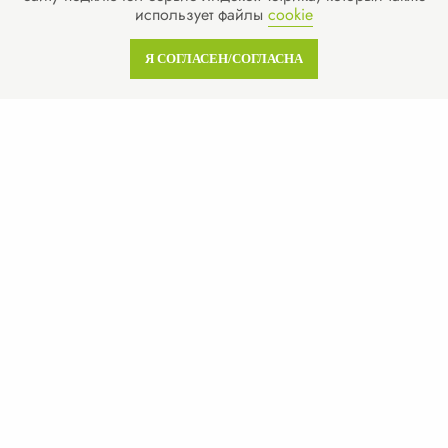
использует файлы
cookie
Лицензия МЧС
Лицензия Минкультуры
Я СОГЛАСЕН/СОГЛАСНА
Лицензия на лом металлов
О компании
Гарантии
Наша команда
Новости
Отзывы
Вопросы
Контакты
Получить бесплатную консультацию