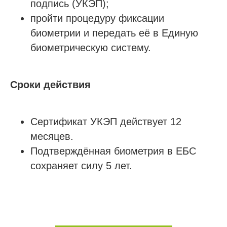
подпись (УКЭП);
Напишите нам в мессенджер
пройти процедуру фиксации
биометрии и передать её в Единую
биометрическую систему.
Услуги
Строительно-монтажные СРО
Сроки действия
Проектные СРО
Изыскания СРО
Сертификат УКЭП действует 12
Специалисты НРС для СРО
месяцев.
Независимая оценка квалификации (НОК)
Подтверждённая биометрия в ЕБС
Покупка готовой компании (ООО)
сохраняет силу 5 лет.
Продажа готовой компании (ООО)
Доп услуги
Получить аккредитацию ФКР