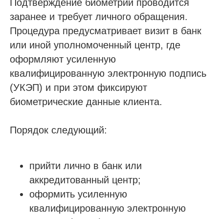
Подтверждение биометрии проводится
заранее и требует личного обращения.
Процедура предусматривает визит в банк
или иной уполномоченный центр, где
оформляют усиленную
квалифицированную электронную подпись
(УКЭП) и при этом фиксируют
Проспект Обуховской обороны, д.271, лит.
биометрические данные клиента.
«А», БЦ «Обуховъ-центр», оф. 1109
sro@sro-nostroy-nopriz.ru
Порядок следующий:
8-800-350-88-67
9:00 - 18:00 Пн-Пт
прийти лично в банк или
аккредитованный центр;
Сообщество в Telegram
оформить усиленную
@sro_nostroy_nopriz1
квалифицированную электронную