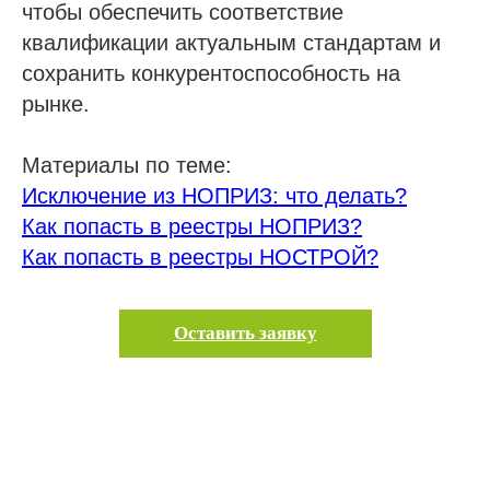
чтобы обеспечить соответствие
квалификации актуальным стандартам и
сохранить конкурентоспособность на
рынке.
Материалы по теме:
Исключение из НОПРИЗ: что делать?
Как попасть в реестры НОПРИЗ?
Как попасть в реестры НОСТРОЙ?
Проспект Обуховской обороны, д.271, лит.
«А», БЦ «Обуховъ-центр», оф. 1109
Оставить заявку
sro@sro-nostroy-nopriz.ru
8-800-350-88-67
9:00 - 18:00 Пн-Пт
Сообщество в Telegram