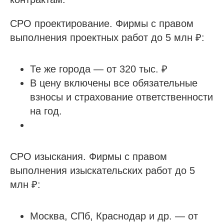
СРО проектирование. Фирмы с правом
выполнения проектных работ до 5 млн ₽:
Получить бесплатную консультацию
Те же города — от 320 тыс. ₽
ИНН 110502949715
ОГРНИП 319470400025151
В цену включены все обязательные
взносы и страхование ответственности
на год.
© 2013-2026 Все права защищены
Политика конфиденциальности
Согласие на обработку персональных данных
Согласие на рекламную рассылку
СРО изыскания. Фирмы с правом
выполнения изыскательских работ до 5
млн ₽:
Москва, СПб, Краснодар и др. — от