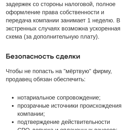
задержек со стороны налоговой, полное
оформление права собственности и
передача компании занимает 1 неделю. В
экстренных случаях возможна ускоренная
схема (за дополнительную плату).
Проспект Обуховской обороны, д.271, лит.
Безопасность сделки
«А», БЦ «Обуховъ-центр», оф. 1109
sro@sro-nostroy-nopriz.ru
Чтобы не попасть на "мёртвую" фирму,
продавец обязан обеспечить:
8-800-350-88-67
9:00 - 18:00 Пн-Пт
нотариальное сопровождение;
прозрачные источники происхождения
Сообщество в Telegram
компании;
@sro_nostroy_nopriz1
подтверждение действительности