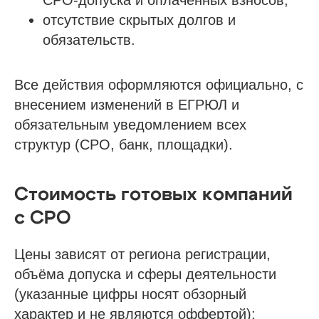
СРО-допуска и оплаченных взносов;
Напишите нам в мессенджер
отсутствие скрытых долгов и
обязательств.
Услуги
Все действия оформляются официально, с
внесением изменений в ЕГРЮЛ и
Строительно-монтажные СРО
обязательным уведомлением всех
Проектные СРО
структур (СРО, банк, площадки).
Изыскания СРО
Специалисты НРС для СРО
Стоимость готовых компаний
Независимая оценка квалификации (НОК)
Покупка готовой компании (ООО)
с СРО
Продажа готовой компании (ООО)
Цены зависят от региона регистрации,
объёма допуска и сферы деятельности
Доп услуги
(указанные цифры носят обзорный
Получить аккредитацию ФКР
характер и не являются оффертой):