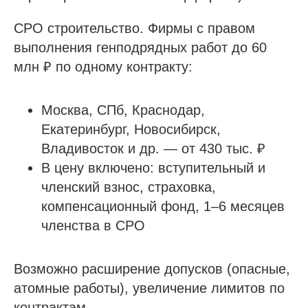
Пройти отбор на тендеры в ФКР
СРО строительство. Фирмы с правом
Актуальные отборы ФКР в вашем регионе
выполнения генподрядных работ до 60
млн ₽ по одному контракту:
Лицензии
Лицензия МЧС
Москва, СПб, Краснодар,
Лицензия Минкультуры
Екатеринбург, Новосибирск,
Лицензия на лом металлов
Владивосток и др. — от 430 тыс. ₽
В цену включено: вступительный и
О компании
членский взнос, страховка,
Гарантии
компенсационный фонд, 1–6 месяцев
Наша команда
членства в СРО
Новости
Отзывы
Возможно расширение допусков (опасные,
Вопросы
атомные работы), увеличение лимитов по
контрактам.
Контакты