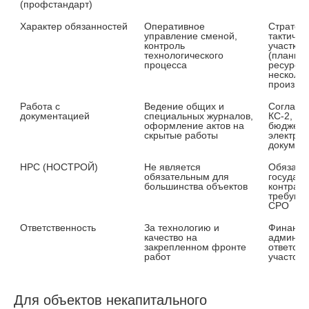
(профстандарт)
Характер обязанностей
Оперативное 
Стратеги
управление сменой, 
тактичес
контроль 
участком 
технологического 
(планиро
процесса
ресурсы,
нескольк
производ
Работа с 
Ведение общих и 
Согласо
документацией
специальных журналов, 
КС-2, КС
оформление актов на 
бюджетом
скрытые работы
электрон
докумен
НРС (НОСТРОЙ)
Не является 
Обязател
обязательным для 
государс
большинства объектов
контракт
требующи
СРО
Ответственность
За технологию и 
Финансов
качество на 
админист
закрепленном фронте 
ответств
работ
участок
Для объектов некапитального