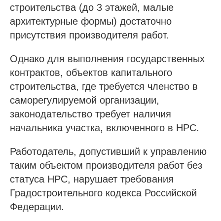
строительства (до 3 этажей, малые
архитектурные формы) достаточно
присутствия производителя работ.
Однако для выполнения государственных
контрактов, объектов капитального
строительства, где требуется членство в
саморегулируемой организации,
законодательство требует наличия
начальника участка, включенного в НРС.
Работодатель, допустивший к управлению
таким объектом производителя работ без
статуса НРС, нарушает требования
Градостроительного кодекса Российской
Проспект Обуховской обороны, д.271, лит.
«А», БЦ «Обуховъ-центр», оф. 1109
Федерации.