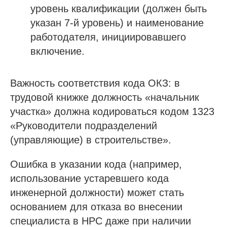
уровень квалификации (должен быть
О компании
указан 7-й уровень) и наименование
Гарантии
работодателя, инициировавшего
Наша команда
включение.
Новости
Отзывы
Важность соответствия кода ОКЗ: в
Вопросы
трудовой книжке должность «начальник
Контакты
участка» должна кодироваться кодом 1323
«Руководители подразделений
(управляющие) в строительстве».
Получить бесплатную консультацию
Ошибка в указании кода (например,
использование устаревшего кода
ИНН 110502949715
ОГРНИП 319470400025151
инженерной должности) может стать
основанием для отказа во внесении
специалиста в НРС даже при наличии
© 2013-2026 Все права защищены