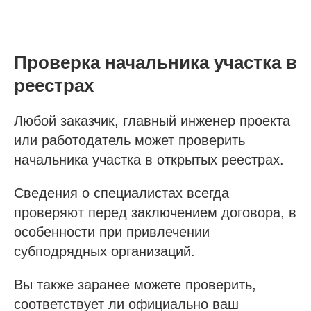
sro@sro-nostroy-nopriz.ru
8-800-350-88-67
Проверка начальника участка в
9:00 - 18:00 Пн-Пт
реестрах
Сообщество в Telegram
@sro_nostroy_nopriz1
Любой заказчик, главный инженер проекта
или работодатель может проверить
Напишите нам в мессенджер
начальника участка в открытых реестрах.
Сведения о специалистах всегда
проверяют перед заключением договора, в
Услуги
особенности при привлечении
субподрядных организаций.
Строительно-монтажные СРО
Проектные СРО
Вы также заранее можете проверить,
Изыскания СРО
соответствует ли официально ваш