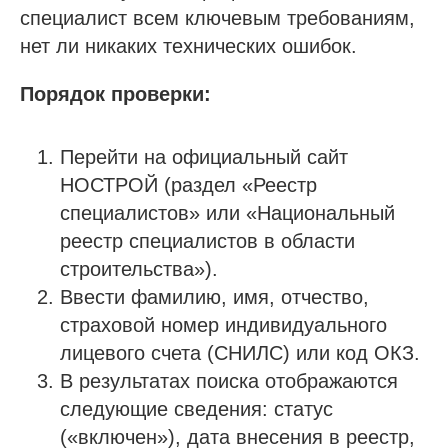
Специалисты НРС для СРО
специалист всем ключевым требованиям,
Независимая оценка квалификации (НОК)
нет ли никаких технических ошибок.
Покупка готовой компании (ООО)
Порядок проверки:
Продажа готовой компании (ООО)
Перейти на официальный сайт
Доп услуги
НОСТРОЙ (раздел «Реестр
Получить аккредитацию ФКР
специалистов» или «Национальный
Пройти отбор на тендеры в ФКР
реестр специалистов в области
Актуальные отборы ФКР в вашем регионе
строительства»).
Ввести фамилию, имя, отчество,
Лицензии
страховой номер индивидуального
лицевого счета (СНИЛС) или код ОКЗ.
Лицензия МЧС
В результатах поиска отображаются
Лицензия Минкультуры
следующие сведения: статус
Лицензия на лом металлов
(«включен»), дата внесения в реестр,