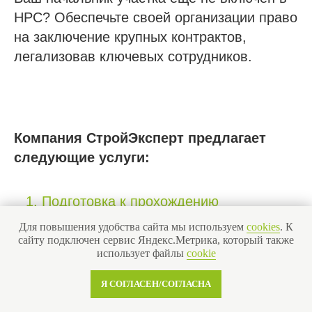
НРС? Обеспечьте своей организации право
на заключение крупных контрактов,
легализовав ключевых сотрудников.
Компания СтройЭксперт предлагает
следующие услуги:
Подготовка к прохождению
независимой оценки квалификации
:
Для повышения удобства сайта мы используем
cookies
. К
предоставление доступа к актуальной
сайту подключен сервис Яндекс.Метрика, который также
использует файлы
cookie
базе тестовых заданий для 7-го
уровня квалификации.
Я СОГЛАСЕН/СОГЛАСНА
Сопровождение внесения в НРС
: