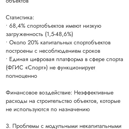
объектов
Доп услуги
Статистика:
• 68,4% спортобъектов имеют низкую
Получить аккредитацию ФКР
загруженность (1,5-48,6%)
Пройти отбор на тендеры в ФКР
• Около 20% капитальных спортобъектов
Актуальные отборы ФКР в вашем регионе
построены с несоблюдением сроков
• Единая цифровая платформа в сфере спорта
Лицензии
(ФГИС «Спорт») не функционирует
Лицензия МЧС
полноценно
Лицензия Минкультуры
Лицензия на лом металлов
Финансовое воздействие: Неэффективные
расходы на строительство объектов, которые
О компании
не используются по назначению
Гарантии
Наша команда
3. Проблемы с модульными некапитальными