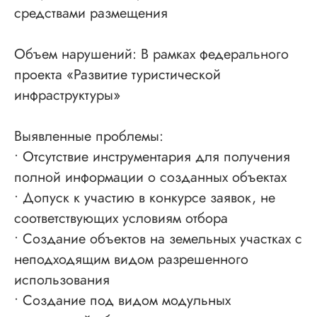
средствами размещения
Новости
Отзывы
Объем нарушений: В рамках федерального
Вопросы
проекта «Развитие туристической
Контакты
инфраструктуры»
Выявленные проблемы:
Получить бесплатную консультацию
• Отсутствие инструментария для получения
полной информации о созданных объектах
ИНН 110502949715
ОГРНИП 319470400025151
• Допуск к участию в конкурсе заявок, не
соответствующих условиям отбора
• Создание объектов на земельных участках с
© 2013-2026 Все права защищены
Политика конфиденциальности
неподходящим видом разрешенного
Согласие на обработку персональных данных
использования
Согласие на рекламную рассылку
• Создание под видом модульных