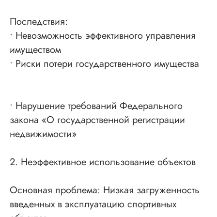
Сообщество в Telegram
Последствия:
@sro_nostroy_nopriz1
• Невозможность эффективного управления
имуществом
Напишите нам в мессенджер
• Риски потери государственного имущества
• Нарушение требований Федерального
Услуги
закона «О государственной регистрации
Строительно-монтажные СРО
недвижимости»
Проектные СРО
Изыскания СРО
2. Неэффективное использование объектов
Специалисты НРС для СРО
Независимая оценка квалификации (НОК)
Основная проблема: Низкая загруженность
Покупка готовой компании (ООО)
введенных в эксплуатацию спортивных
Продажа готовой компании (ООО)