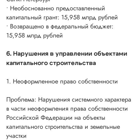
• Необоснованно предоставленный
капитальный грант: 15,958 млрд рублей
• Возвращено в федеральный бюджет:
15,958 млрд рублей
6. Нарушения в управлении объектами
капитального строительства
1. Неоформленное право собственности
Проспект Обуховской обороны, д.271, лит.
«А», БЦ «Обуховъ-центр», оф. 1109
Проблема: Нарушения системного характера
в части неоформления права собственности
sro@sro-nostroy-nopriz.ru
Российской Федерации на объекты
8-800-350-88-67
капитального строительства и земельные
9:00 - 18:00 Пн-Пт
участки