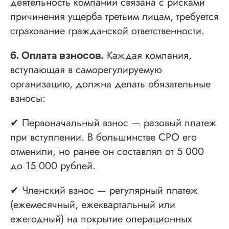
деятельность компании связана с рисками
ИНН 110502949715
ОГРНИП 319470400025151
причинения ущерба третьим лицам, требуется
страхование гражданской ответственности.
© 2013-2026 Все права защищены
Каждая компания,
Политика конфиденциальности
6. Оплата взносов.
Согласие на обработку персональных данных
вступающая в саморегулируемую
Согласие на рекламную рассылку
организацию, должна делать обязательные
взносы:
✔ Первоначальный взнос — разовый платеж
при вступлении. В большинстве СРО его
отменили, но ранее он составлял от 5 000
до 15 000 рублей.
✔ Членский взнос — регулярный платеж
(ежемесячный, ежеквартальный или
ежегодный) на покрытие операционных