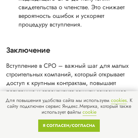
свидетельства о членстве. Это снижает
вероятность ошибок и ускоряет
процедуру вступления.
Заключение
Вступление в СРО – важный шаг для малых
строительных компаний, который открывает
доступ к крупным контрактам, повышает
репутацию и гарантирует защиту заказчиков.
Для повышения удобства сайта мы используем
cookies
. К
Плюсы членства в СРО:
сайту подключен сервис Яндекс.Метрика, который также
использует файлы
cookie
✅ Легальность и доступ к госзаказам
Я СОГЛАСЕН/СОГЛАСНА
✅ Повышение доверия клиентов