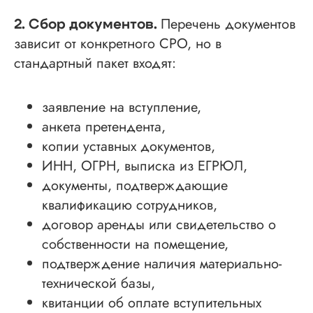
Строительно-монтажные СРО
Перечень документов
2. Сбор документов.
Проектные СРО
зависит от конкретного СРО, но в
Изыскания СРО
стандартный пакет входят:
Специалисты НРС для СРО
Независимая оценка квалификации (НОК)
заявление на вступление,
Покупка готовой компании (ООО)
анкета претендента,
Продажа готовой компании (ООО)
копии уставных документов,
ИНН, ОГРН, выписка из ЕГРЮЛ,
Доп услуги
документы, подтверждающие
Получить аккредитацию ФКР
квалификацию сотрудников,
Пройти отбор на тендеры в ФКР
договор аренды или свидетельство о
Актуальные отборы ФКР в вашем регионе
собственности на помещение,
подтверждение наличия материально-
технической базы,
Лицензии
квитанции об оплате вступительных
Лицензия МЧС