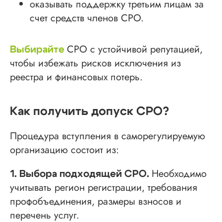
оказывать поддержку третьим лицам за
счет средств членов СРО.
Проспект Обуховской обороны, д.271, лит.
«А», БЦ «Обуховъ-центр», оф. 1109
СРО с устойчивой репутацией,
sro@sro-nostroy-nopriz.ru
Выбирайте
чтобы избежать рисков исключения из
8-800-350-88-67
реестра и финансовых потерь.
9:00 - 18:00 Пн-Пт
Как получить допуск СРО?
Сообщество в Telegram
@sro_nostroy_nopriz1
Процедура вступления в саморегулируемую
организацию состоит из:
Напишите нам в мессенджер
Необходимо
1. Выбора подходящей СРО.
учитывать регион регистрации, требования
профобъединения, размеры взносов и
Услуги
перечень услуг.