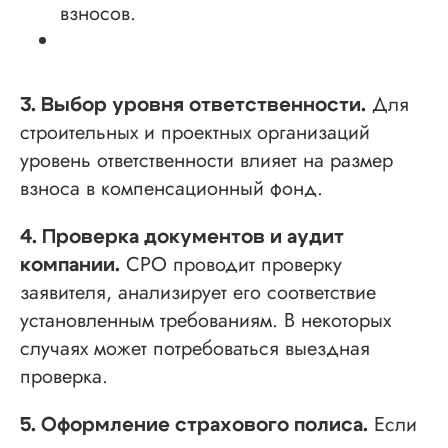
взносов.
Лицензия Минкультуры
Лицензия на лом металлов
Для
3. Выбор уровня ответственности.
О компании
строительных и проектных организаций
Гарантии
уровень ответственности влияет на размер
Наша команда
взноса в компенсационный фонд.
Новости
4. Проверка документов и аудит
Отзывы
СРО проводит проверку
компании.
Вопросы
заявителя, анализирует его соответствие
Контакты
установленным требованиям. В некоторых
случаях может потребоваться выездная
проверка.
Получить бесплатную консультацию
Если
5. Оформление страхового полиса.