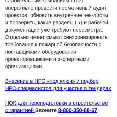
Строительным компаниям стоит
оперативно провести нормативный аудит
проектов, обновить внутренние чек-листы
и проверить, какие разделы ПД и рабочей
документации уже требуют пересмотра.
Отдельно имеет смысл синхронизировать
требования к пожарной безопасности с
поставщиками оборудования,
проектировщиками и экспертными
организациями.
Внесение в НРС «под ключ» и подбор
НРС-специалистов для участия в тендерах
НОК для переподготовки в строительстве
Проспект Обуховской обороны, д.271, лит.
с гарантией
Звоните
8-800-350-88-67
«А», БЦ «Обуховъ-центр», оф. 1109