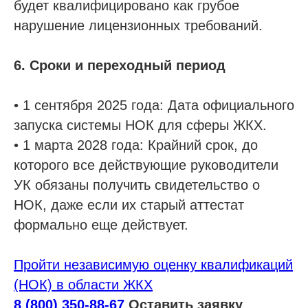
будет квалифицировано как грубое
Пройти отбор на тендеры в ФКР
нарушение лицензионных требований.
Актуальные отборы ФКР в вашем регионе
6. Сроки и переходный период
Лицензии
Лицензия МЧС
• 1 сентября 2025 года: Дата официального
Лицензия Минкультуры
запуска системы НОК для сферы ЖКХ.
Лицензия на лом металлов
• 1 марта 2028 года: Крайний срок, до
которого все действующие руководители
О компании
УК обязаны получить свидетельство о
Гарантии
НОК, даже если их старый аттестат
Наша команда
формально еще действует.
Новости
Отзывы
Пройти независимую оценку квалификаций
(НОК) в области ЖКХ
Вопросы
8 (800) 350-88-67
Оставить заявку
Контакты