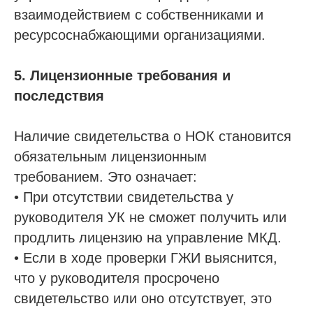
Напишите нам в мессенджер
взаимодействием с собственниками и
ресурсоснабжающими организациями.
5. Лицензионные требования и
Услуги
последствия
Строительно-монтажные СРО
Проектные СРО
Наличие свидетельства о НОК становится
Изыскания СРО
обязательным лицензионным
Специалисты НРС для СРО
требованием. Это означает:
Независимая оценка квалификации (НОК)
• При отсутствии свидетельства у
Покупка готовой компании (ООО)
руководителя УК не сможет получить или
Продажа готовой компании (ООО)
продлить лицензию на управление МКД.
• Если в ходе проверки ГЖИ выяснится,
Доп услуги
что у руководителя просрочено
Получить аккредитацию ФКР
свидетельство или оно отсутствует, это