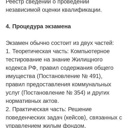
Реестр сведений о проведении
независимой оценки квалификации.
4. Процедура экзамена
Экзамен обычно состоит из двух частей:
1. Теоретическая часть: Компьютерное
Проспект Обуховской обороны, д.271, лит.
«А», БЦ «Обуховъ-центр», оф. 1109
тестирование на знание Жилищного
кодекса РФ, правил содержания общего
sro@sro-nostroy-nopriz.ru
имущества (Постановление № 491),
8-800-350-88-67
правил предоставления коммунальных
9:00 - 18:00 Пн-Пт
услуг (Постановление № 354) и других
нормативных актов.
Сообщество в Telegram
2. Практическая часть: Решение
@sro_nostroy_nopriz1
поведенческих задач (кейсов), связанных с
управлением жилым фондом,