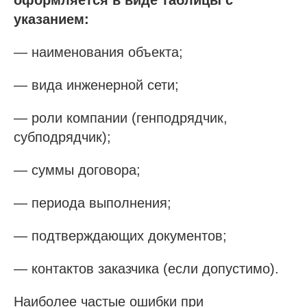
Актуальные отборы ФКР в вашем регионе
указанием:
Лицензии
— наименования объекта;
Лицензия МЧС
— вида инженерной сети;
Лицензия Минкультуры
Лицензия на лом металлов
— роли компании (генподрядчик,
субподрядчик);
О компании
— суммы договора;
Гарантии
— периода выполнения;
Наша команда
Новости
— подтверждающих документов;
Отзывы
Вопросы
— контактов заказчика (если допустимо).
Контакты
Наиболее частые ошибки при