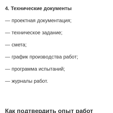
4. Технические документы
— проектная документация;
— техническое задание;
Проспект Обуховской обороны, д.271, лит.
«А», БЦ «Обуховъ-центр», оф. 1109
— смета;
sro@sro-nostroy-nopriz.ru
— график производства работ;
8-800-350-88-67
— программа испытаний;
9:00 - 18:00 Пн-Пт
— журналы работ.
Сообщество в Telegram
@sro_nostroy_nopriz1
Напишите нам в мессенджер
Как подтвердить опыт работ