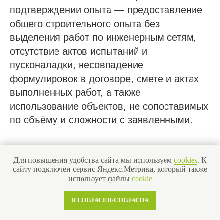
подтверждении опыта — предоставление
общего строительного опыта без
Получить бесплатную консультацию
выделения работ по инженерным сетям,
отсутствие актов испытаний и
ИНН 110502949715
ОГРНИП 319470400025151
пусконаладки, несовпадение
формулировок в договоре, смете и актах
выполненных работ, а также
© 2013-2026 Все права защищены
использование объектов, не сопоставимых
Политика конфиденциальности
по объёму и сложности с заявленными.
Согласие на обработку персональных данных
Согласие на рекламную рассылку
Для повышения удобства сайта мы используем
cookies
. К
сайту подключен сервис Яндекс.Метрика, который также
Как проверить договор на
использует файлы
cookie
монтаж инженерных сетей до
Я СОГЛАСЕН/СОГЛАСНА
подписания