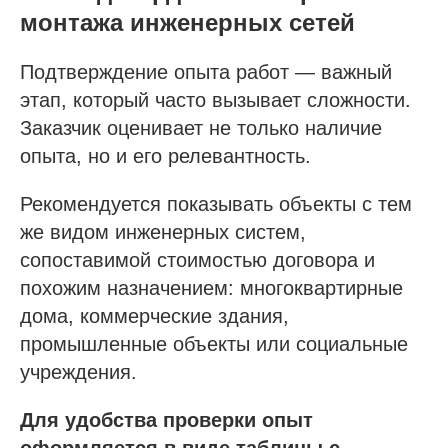
монтажа инженерных сетей
Подтверждение опыта работ — важный
Услуги
этап, который часто вызывает сложности.
Строительно-монтажные СРО
Заказчик оценивает не только наличие
Проектные СРО
опыта, но и его релевантность.
Изыскания СРО
Рекомендуется показывать объекты с тем
Специалисты НРС для СРО
же видом инженерных систем,
Независимая оценка квалификации (НОК)
сопоставимой стоимостью договора и
Покупка готовой компании (ООО)
похожим назначением: многоквартирные
Продажа готовой компании (ООО)
дома, коммерческие здания,
промышленные объекты или социальные
Доп услуги
учреждения.
Получить аккредитацию ФКР
Для удобства проверки опыт
Пройти отбор на тендеры в ФКР
оформляется в виде таблицы с