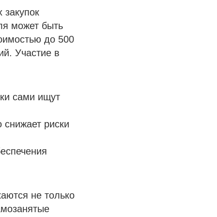
 закупок
ля может быть
оимостью до 500
ий. Участие в
ики сами ищут
о снижает риски
беспечения
каются не только
амозанятые