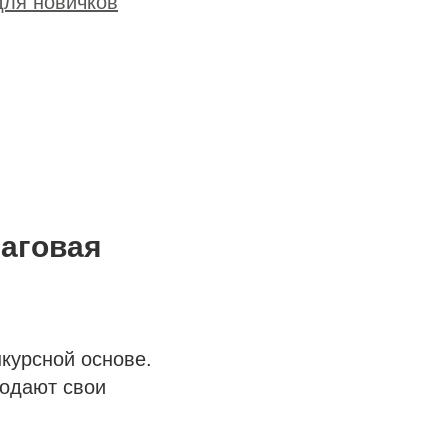
для новичков
шаговая
курсной основе.
подают свои