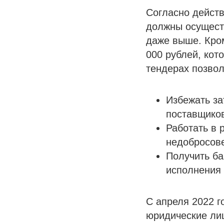
Согласно дейст
должны осуществ
даже выше. Кром
000 рублей, кот
тендерах позво
Избежать за
поставщико
Работать в 
недобросове
Получить ба
исполнения 
С апреля 2022 г
юридические ли