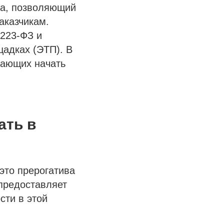
са, позволяющий
аказчикам.
 223-ФЗ и
адках (ЭТП). В
лающих начать
ать в
это прерогатива
предоставляет
ти в этой