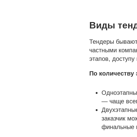
Виды тен
Тендеры бывают
частными компан
этапов, доступу
По количеству 
Одноэтапные
— чаще все
Двухэтапные
заказчик мо
финальные 