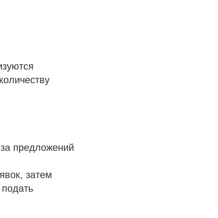
изуются
количеству
иза предложений
явок, затем
 подать