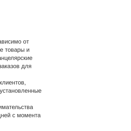
ависимо от
е товары и
анцелярские
заказов для
клиентов,
 установленные
имательства
дней с момента