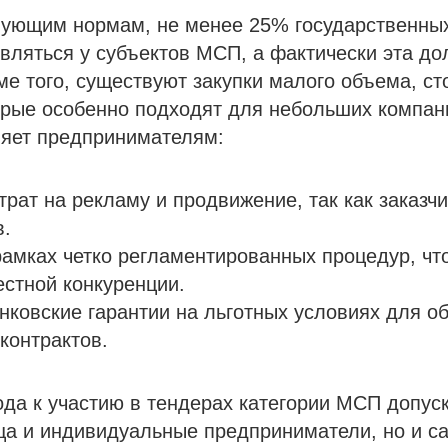
вующим нормам, не менее 25% государственных
ляться у субъектов МСП, а фактически эта до
е того, существуют закупки малого объема, ст
орые особенно подходят для небольших компан
ляет предпринимателям:
трат на рекламу и продвижение, так как заказч
в.
рамках четко регламентированных процедур, чт
стной конкуренции.
нковские гарантии на льготных условиях для о
контрактов.
ода к участию в тендерах категории МСП допус
ца и индивидуальные предприниматели, но и с