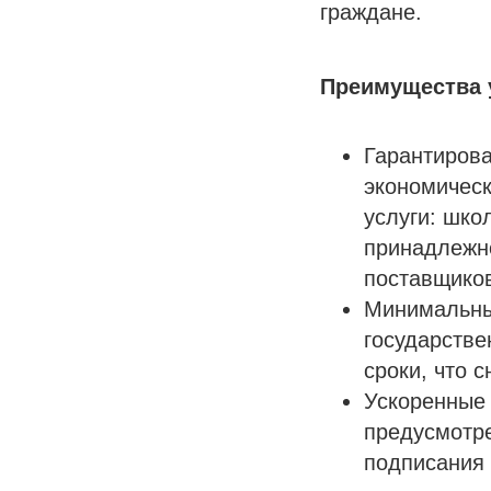
граждане.
Преимущества у
Гарантирова
экономическ
услуги: шко
принадлежно
поставщико
Минимальные
государстве
сроки, что 
Ускоренные 
предусмотре
подписания 